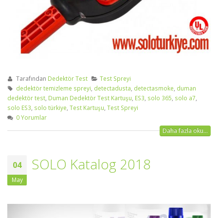
Tarafından
Dedektör Test
Test Spreyi
dedektör temizleme spreyi
,
detectadusta
,
detectasmoke
,
duman
dedektör test
,
Duman Dedektör Test Kartuşu
,
ES3
,
solo 365
,
solo a7
,
solo ES3
,
solo türkiye
,
Test Kartuşu
,
Test Spreyi
0 Yorumlar
Daha fazla oku...
SOLO Katalog 2018
04
May