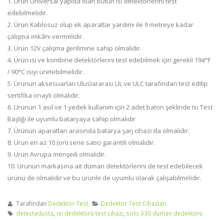
1. Ürün Universal yapıda olan bütün ısı detektörlerini test
edebilmelidir.
2. Ürün Kablosuz olup ek aparatlar yardımı ile 9 metreye kadar
çalışma imkânı vermelidir.
3. Ürün 12V çalışma gerilimine sahip olmalıdır.
4. Ürün ısı ve kombine detektörlerini test edebilmek için gerekli 194°F
/ 90°C ısıyı üretebilmelidir.
5. Ürünün aksesuarları Uluslararası UL ve ULC tarafından test edilip
sertifika onaylı olmalıdır.
6. Ürünün 1 asıl ve 1 yedek kullanım için 2 adet baton şeklinde Isı Test
Başlığı ile uyumlu bataryaya sahip olmalıdır
7. Ürünün aparatları arasında batarya şarj cihazı da olmalıdır.
8. Ürün en az 10 (on) sene satıcı garantili olmalıdır.
9. Ürün Avrupa menşeili olmalıdır.
10. Ürünün markasına ait duman detektörlerini de test edebilecek
ürünü de olmalıdır ve bu ürünle de uyumlu olarak çalışabilmelidir.
Tarafından
Dedektör Test
Dedektör Test Cihazları
detectadusta
,
ısı dedektörü test cihazı
,
solo 330 duman dedektörü