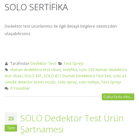
SOLO SERTİFİKA
Dedektör test ürünlerimiz ile ilgili detaylı bilgilere sitemizden
ulaşabilirsiniz.
Tarafından
Dedektör Test
Test Spreyi
duman dedektörü test cihazı
,
sertifika
,
solo 330 duman dedektörü
test cihazı
,
SOLO 461
,
SOLO 811 Duman Dedektörü Test Seti
,
solo a3
smoke detector tester msds
,
solo sprey
,
solo türkiye
,
Test Spreyi
0 Yorumlar
Daha fazla oku...
SOLO Dedektör Test Ürün
23
Şartnamesi
Tem