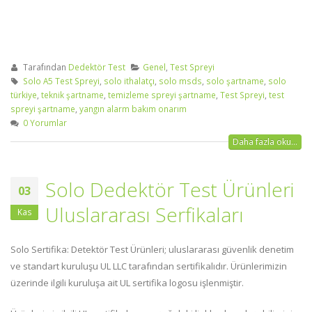
Tarafından
Dedektör Test
Genel
,
Test Spreyi
Solo A5 Test Spreyi
,
solo ithalatçı
,
solo msds
,
solo şartname
,
solo
türkiye
,
teknik şartname
,
temizleme spreyi şartname
,
Test Spreyi
,
test
spreyi şartname
,
yangın alarm bakım onarım
0 Yorumlar
Daha fazla oku...
Solo Dedektör Test Ürünleri
03
Uluslararası Serfikaları
Kas
Solo Sertifika: Detektör Test Ürünleri; uluslararası güvenlik denetim
ve standart kuruluşu UL LLC tarafından sertifikalıdır. Ürünlerimizin
üzerinde ilgili kuruluşa ait UL sertifika logosu işlenmiştir.