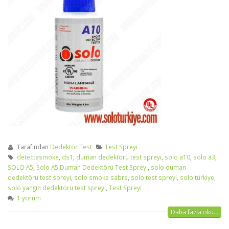
Tarafından
Dedektör Test
Test Spreyi
detectasmoke
,
ds1
,
duman dedektörü test spreyi
,
solo a10
,
solo a3
,
SOLO A5
,
Solo A5 Duman Dedektörü Test Spreyi
,
solo duman
dedektörü test spreyi
,
solo smoke sabre
,
solo test spreyi
,
solo türkiye
,
solo yangın dedektörü test spreyi
,
Test Spreyi
1 yorum
Daha fazla oku...