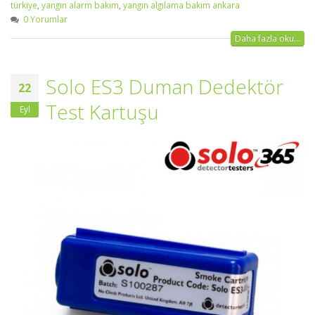
türkiye
,
yangın alarm bakım
,
yangın algılama bakım ankara
0 Yorumlar
Daha fazla oku...
Solo ES3 Duman Dedektör
22
Test Kartuşu
Eyl