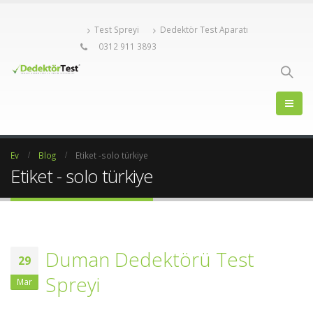
Test Spreyi
Dedektör Test Aparatı
0312 911 3893
Ev
Blog
Etiket -
solo türkiye
Etiket - solo türkiye
Duman Dedektörü Test
29
Spreyi
Mar