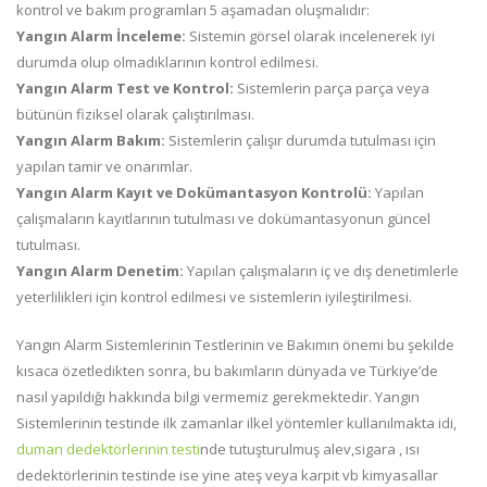
kontrol ve bakım programları 5 aşamadan oluşmalıdır:
Yangın Alarm İnceleme:
Sistemin görsel olarak incelenerek iyi
durumda olup olmadıklarının kontrol edilmesi.
Yangın Alarm
Test ve Kontrol:
Sistemlerin parça parça veya
bütünün fiziksel olarak çalıştırılması.
Yangın Alarm
Bakım:
Sistemlerin çalışır durumda tutulması için
yapılan tamir ve onarımlar.
Yangın Alarm
Kayıt ve Dokümantasyon Kontrolü:
Yapılan
çalışmaların kayıtlarının tutulması ve dokümantasyonun güncel
tutulması.
Yangın Alarm
Denetim:
Yapılan çalışmaların iç ve dış denetimlerle
yeterlilikleri için kontrol edilmesi ve sistemlerin iyileştirilmesi.
Yangın Alarm Sistemlerinin Testlerinin ve Bakımın önemi bu şekilde
kısaca özetledikten sonra, bu bakımların dünyada ve Türkiye’de
nasıl yapıldığı hakkında bilgi vermemiz gerekmektedir. Yangın
Sistemlerinin testinde ilk zamanlar ilkel yöntemler kullanılmakta idi,
duman dedektörlerinin testi
nde tutuşturulmuş alev,sigara , ısı
dedektörlerinin testinde ise yine ateş veya karpit vb kimyasallar