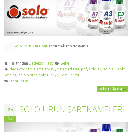
Solo Ürün Kataloğu
İndirmek için tıklayınız
Tarafından
Dedektör Test
Genel
dedektör temizleme spreyi
,
detectadusta
,
pdf
,
solo a3
,
solo a7
,
solo
katalog
,
solo tester
,
solo türkiye
,
Test Spreyi
0 Yorumlar
Daha fazla oku...
SOLO ÜRÜN ŞARTNAMELERİ
25
Nis