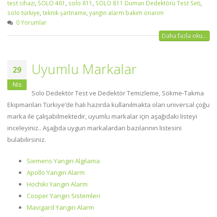
test cihazı
,
SOLO 461
,
solo 811
,
SOLO 811 Duman Dedektörü Test Seti
,
solo türkiye
,
teknik şartname
,
yangın alarm bakım onarım
0 Yorumlar
Daha fazla oku...
Uyumlu Markalar
29
Nis
Solo Dedektör Test ve Dedektör Temizleme, Sökme-Takma
Ekipmanları Türkiye’de halı hazırda kullanılmakta olan universal çoğu
marka ile çalışabilmektedir, uyumlu markalar için aşağıdaki listeyi
inceleyiniz.. Aşağıda uygun markalardan bazılarının listesini
bulabilirsiniz.
Siemens Yangın Algılama
Apollo Yangın Alarm
Hochiki Yangın Alarm
Cooper Yangın Sistemleri
Mavigard Yangın Alarm