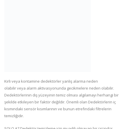
Kirli veya kontamine dedektörler yanlış alarma neden
olabilir veya alarm aktivasyonunda gecikmelere neden olabilir.
Dedektörlerinin dış yüzeyinin temiz olması algılamayı herhangi bir
şekilde etkileyen bir faktör değildir. Önemli olan Dedektörlerin iç
kısmındaki sensör kısımlarının ve bunun etrefındaki filtrelerin
temizliğidir.
SOLO A7 Dedektör temizleme için muadili olmayan bir üründür.