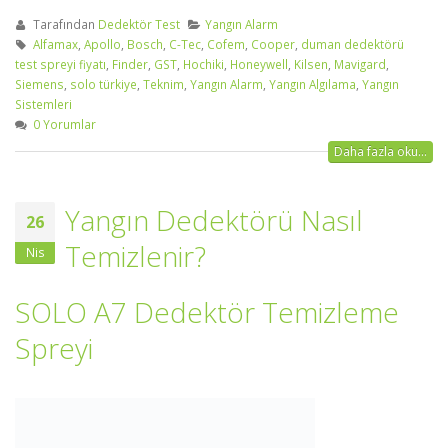
Tarafından
Dedektör Test
Yangın Alarm
Alfamax
,
Apollo
,
Bosch
,
C-Tec
,
Cofem
,
Cooper
,
duman dedektörü
test spreyi fiyatı
,
Finder
,
GST
,
Hochiki
,
Honeywell
,
Kilsen
,
Mavigard
,
Siemens
,
solo türkiye
,
Teknim
,
Yangın Alarm
,
Yangın Algılama
,
Yangın
Sistemleri
0 Yorumlar
Daha fazla oku...
Yangın Dedektörü Nasıl
26
Temizlenir?
Nis
SOLO A7 Dedektör Temizleme
Spreyi