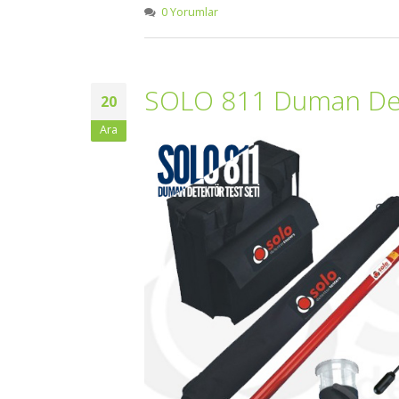
0 Yorumlar
SOLO 811 Duman Ded
20
Ara