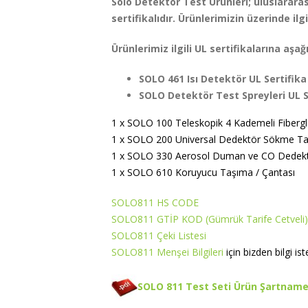
Solo Detektör Test Ürünleri; uluslarara
sertifikalıdır. Ürünlerimizin üzerinde ilg
Ürünlerimiz ilgili UL sertifikalarına aşağ
SOLO 461 Isı Detektör UL Sertifik
SOLO Detektör Test Spreyleri UL S
1 x SOLO 100 Teleskopik 4 Kademeli Fiberg
1 x SOLO 200 Universal Dedektör Sökme T
1 x SOLO 330 Aerosol Duman ve CO Dedektö
1 x SOLO 610 Koruyucu Taşıma / Çantası
SOLO811 HS CODE
SOLO811 GTİP KOD (Gümrük Tarife Cetveli)
SOLO811 Çeki Listesi
SOLO811 Menşei Bilgileri
için bizden bilgi ist
SOLO 811 Test Seti Ürün Şartnamesi