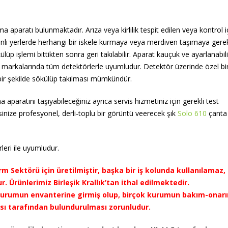
aparatı bulunmaktadır. Arıza veya kirlilik tespit edilen veya kontrol i
nlı yerlerde herhangi bir iskele kurmaya veya merdiven taşımaya gere
 işlemi bittikten sonra geri takılabilir. Aparat kauçuk ve ayarlanabilir
 markalarında tüm detektörlerle uyumludur. Detektör üzerinde özel b
ir şekilde sökülüp takılması mümkündür.
aparatını taşıyabileceğiniz ayrıca servis hizmetiniz için gerekli test
isinize profesyonel, derli-toplu bir görüntü veerecek şık
Solo 610
çanta
ri ile uyumludur.
 Sektörü için üretilmiştir, başka bir iş kolunda kullanılamaz,
. Ürünlerimiz Birleşik Krallık’tan ithal edilmektedir.
 kurumun envanterine girmiş olup, birçok kurumun bakım-onar
ması tarafından bulundurulması zorunludur.