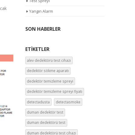
Test Spreyi
acak
Yangın Alarm
SON HABERLER
ETIKETLER
alev dedektörü test cihazı
dedektör sökme aparatı
dedektör temizleme spreyi
dedektör temizleme spreyi fiyatı
detectadusta
detectasmoke
duman dedektör test
duman dedektörü test
duman dedektörü test cihazı