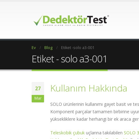
Ev
Blog
Etiket -
solo a3-001
Etiket - solo a3-001
Kullanım Hakkında
27
Mar
SOLO ürünlerinin kullanımı gayet basit ve test
Komponent parçalar tamamen birbirine uyuml
yüksekliklere kadar herhangi bir ek araca g
Teleskobik çubuk
uçlarına takılabilen
SOLO 3