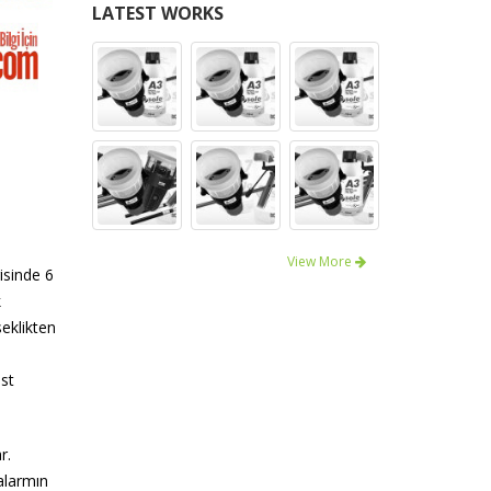
LATEST WORKS
View More
isinde 6
k
eklikten
est
r.
 alarmın