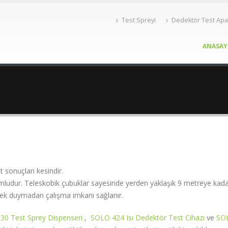
Test Spreyi
Dedektör Test Apa
ANASAY
 sonuçları kesindir.
udur. Teleskobik çubuklar sayesinde yerden yaklaşık 9 metreye kada
erek duymadan çalışma imkanı sağlanır.
30 Test Sprey Dispenseri
,
SOLO 424 Isı Dedektör Test Cihazı
ve
SO