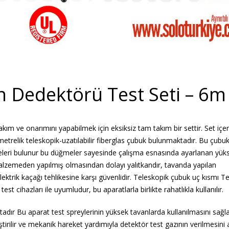
Dedektörü Test Seti – 6m
ım ve onarımını yapabilmek için eksiksiz tam takım bir settir. Set içer
trelik teleskopik-uzatılabilir fiberglas çubuk bulunmaktadır. Bu çubu
eri bulunur bu düğmeler sayesinde çalışma esnasında ayarlanan yüks
malzemeden yapılmış olmasından dolayı yalıtkandır, tavanda yapılan
lektrik kaçağı tehlikesine karşı güvenlidir. Teleskopik çubuk uç kısmı T
st cihazları ile uyumludur, bu aparatlarla birlikte rahatlıkla kullanılır.
adır Bu aparat test spreylerinin yüksek tavanlarda kullanılmasını sağla
tirilir ve mekanik hareket yardımıyla detektör test gazının verilmesini