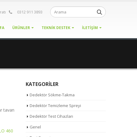
ratı
0312 911 3893
FA
ÜRÜNLER
TEKNIK DESTEK
İLETIŞIM
KATEGORILER
Dedektör Sökme-Takma
Dedektör Temizleme Spreyi
r tavan
Dedektör Test Cihazları
Genel
LO 460