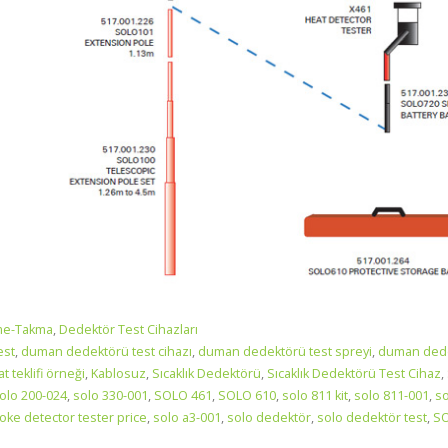
me-Takma
,
Dedektör Test Cihazları
est
,
duman dedektörü test cihazı
,
duman dedektörü test spreyi
,
duman ded
at teklifi örneği
,
Kablosuz
,
Sıcaklık Dedektörü
,
Sıcaklık Dedektörü Test Cihaz
,
olo 200-024
,
solo 330-001
,
SOLO 461
,
SOLO 610
,
solo 811 kit
,
solo 811-001
,
so
oke detector tester price
,
solo a3-001
,
solo dedektör
,
solo dedektör test
,
S