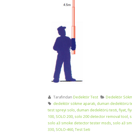
Tarafından
Dedektör Test
Dedektör Sök
dedektör sökme aparatı
,
duman dedektörü t
test spreyi solo
,
duman dedektörü testi
,
fiyat
,
fiy
100
,
SOLO 200
,
solo 200 detector removal tool
,
s
solo a3 smoke detector tester msds
,
solo a3 sm
330
,
SOLO-460
,
Test Seti