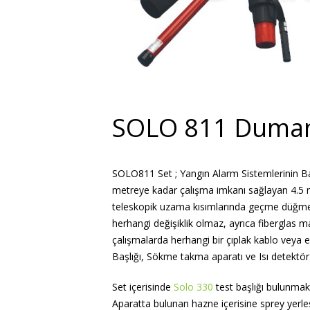
SOLO 811 Duman 
SOLO811 Set ; Yangın Alarm Sistemlerinin Bak
metreye kadar çalışma imkanı sağlayan 4.5 me
teleskopik uzama kısımlarında geçme düğmel
herhangi değişiklik olmaz, ayrıca fiberglas 
çalışmalarda herhangi bir çıplak kablo veya e
Başlığı, Sökme takma aparatı ve Isı detektör te
Set içerisinde
Solo 330
test başlığı bulunmakt
Aparatta bulunan hazne içerisine sprey yerleş