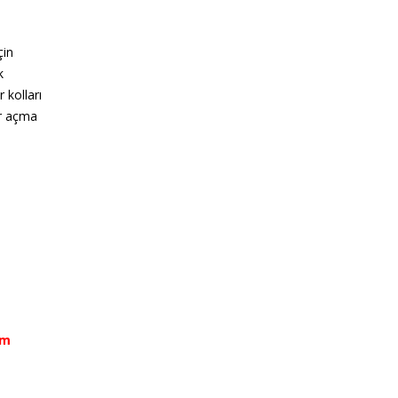
çin
k
 kolları
ir açma
ım