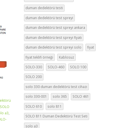
duman dedektörü testi
duman dedektörü test spreyi
duman dedektörü test spreyi ankara
duman dedektörü test spreyi fiyatı
duman dedektörü test spreyi solo
fiyat
fiyat teklifi örneği
Kablosuz
SOLO-330
SOLO-460
SOLO 100
SOLO 200
solo 330 duman dedektörü test cihazı
solo 330-001
solo 365
SOLO 461
ektörü
SOLO 610
solo 811
SOLO
lo a3
,
SOLO 811 Duman Dedektörü Test Seti
OLO-
solo a3