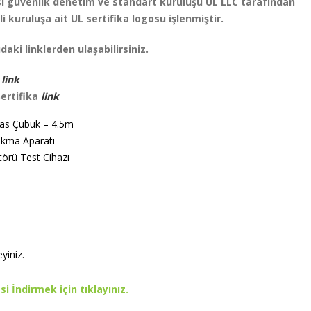
sı güvenlik denetim ve standart kuruluşu UL LLC tarafından
ili kuruluşa ait UL sertifika logosu işlenmiştir.
ıdaki linklerden ulaşabilirsiniz.
a
link
ertifika
link
las Çubuk – 4.5m
akma Aparatı
rü Test Cihazı
eyiniz.
 İndirmek için tıklayınız.