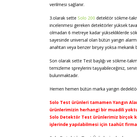
verilmesi sağlanır.
3.olarak sette
Solo 200
detektör sökme-takma 
incelenmesi gereken detektörler yüksek tava
olmadan 6 metreye kadar yüksekliklerde sökülüp
sayesinde universal olan bütün yangın alarm
anahtarı veya benzer birşey yoksa mekanik b
Son olarak sette Test başlığı ve sökme-takma 
temizleme spreylerini taşıyabileceğiniz, serv
bulunmaktadır.
Hemen hemen bütün marka yangın dedektörle
Solo Test ürünleri tamamen Yangın Alarm
ürünlerimizin herhangi bir muadili yoktur
Solo Detektör Test ürünlerimiz birçok
işlerinde yapılabilmesi için taahüt fir