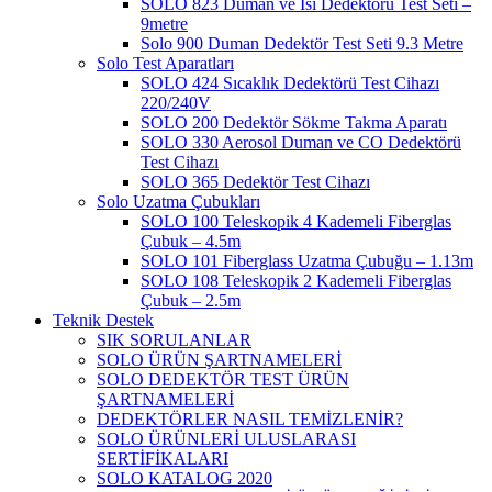
SOLO 823 Duman ve Isı Dedektörü Test Seti –
9metre
Solo 900 Duman Dedektör Test Seti 9.3 Metre
Solo Test Aparatları
SOLO 424 Sıcaklık Dedektörü Test Cihazı
220/240V
SOLO 200 Dedektör Sökme Takma Aparatı
SOLO 330 Aerosol Duman ve CO Dedektörü
Test Cihazı
SOLO 365 Dedektör Test Cihazı
Solo Uzatma Çubukları
SOLO 100 Teleskopik 4 Kademeli Fiberglas
Çubuk – 4.5m
SOLO 101 Fiberglass Uzatma Çubuğu – 1.13m
SOLO 108 Teleskopik 2 Kademeli Fiberglas
Çubuk – 2.5m
Teknik Destek
SIK SORULANLAR
SOLO ÜRÜN ŞARTNAMELERİ
SOLO DEDEKTÖR TEST ÜRÜN
ŞARTNAMELERİ
DEDEKTÖRLER NASIL TEMİZLENİR?
SOLO ÜRÜNLERİ ULUSLARASI
SERTİFİKALARI
SOLO KATALOG 2020