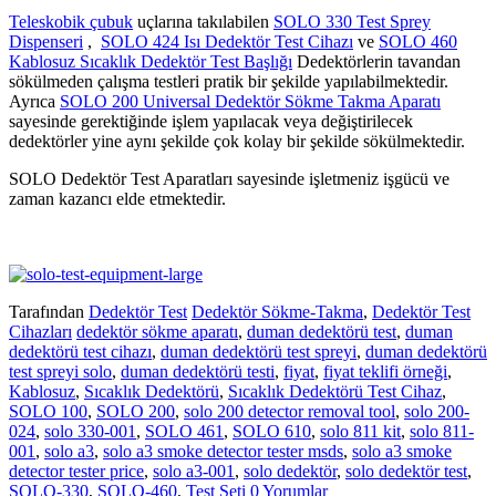
Teleskobik çubuk
uçlarına takılabilen
SOLO 330 Test Sprey
Dispenseri
,
SOLO 424 Isı Dedektör Test Cihazı
ve
SOLO 460
Kablosuz Sıcaklık Dedektör Test Başlığı
Dedektörlerin tavandan
sökülmeden çalışma testleri pratik bir şekilde yapılabilmektedir.
Ayrıca
SOLO 200 Universal Dedektör Sökme Takma Aparatı
sayesinde gerektiğinde işlem yapılacak veya değiştirilecek
dedektörler yine aynı şekilde çok kolay bir şekilde sökülmektedir.
SOLO Dedektör Test Aparatları sayesinde işletmeniz işgücü ve
zaman kazancı elde etmektedir.
Tarafından
Dedektör Test
Dedektör Sökme-Takma
,
Dedektör Test
Cihazları
dedektör sökme aparatı
,
duman dedektörü test
,
duman
dedektörü test cihazı
,
duman dedektörü test spreyi
,
duman dedektörü
test spreyi solo
,
duman dedektörü testi
,
fiyat
,
fiyat teklifi örneği
,
Kablosuz
,
Sıcaklık Dedektörü
,
Sıcaklık Dedektörü Test Cihaz
,
SOLO 100
,
SOLO 200
,
solo 200 detector removal tool
,
solo 200-
024
,
solo 330-001
,
SOLO 461
,
SOLO 610
,
solo 811 kit
,
solo 811-
001
,
solo a3
,
solo a3 smoke detector tester msds
,
solo a3 smoke
detector tester price
,
solo a3-001
,
solo dedektör
,
solo dedektör test
,
SOLO-330
,
SOLO-460
,
Test Seti
0 Yorumlar