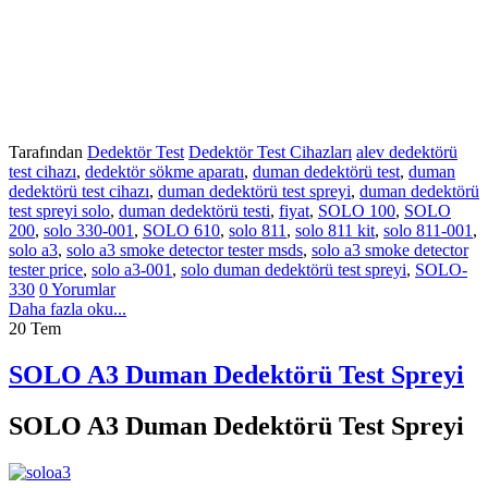
Tarafından
Dedektör Test
Dedektör Test Cihazları
alev dedektörü
test cihazı
,
dedektör sökme aparatı
,
duman dedektörü test
,
duman
dedektörü test cihazı
,
duman dedektörü test spreyi
,
duman dedektörü
test spreyi solo
,
duman dedektörü testi
,
fiyat
,
SOLO 100
,
SOLO
200
,
solo 330-001
,
SOLO 610
,
solo 811
,
solo 811 kit
,
solo 811-001
,
solo a3
,
solo a3 smoke detector tester msds
,
solo a3 smoke detector
tester price
,
solo a3-001
,
solo duman dedektörü test spreyi
,
SOLO-
330
0 Yorumlar
Daha fazla oku...
20
Tem
SOLO A3 Duman Dedektörü Test Spreyi
SOLO A3 Duman Dedektörü Test Spreyi