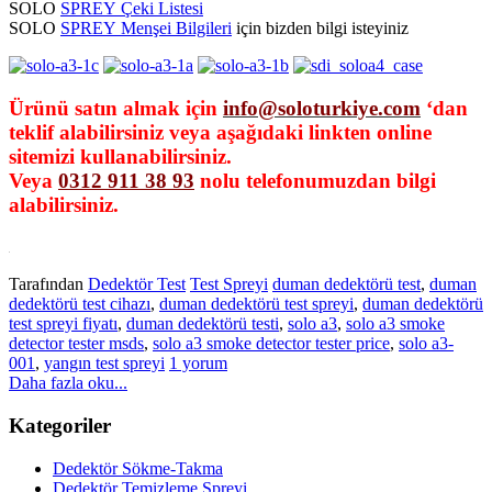
SOLO
SPREY Çeki Listesi
SOLO
SPREY Menşei Bilgileri
için bizden bilgi isteyiniz
Ürünü satın almak için
info@soloturkiye.com
‘dan
teklif alabilirsiniz veya aşağıdaki linkten online
sitemizi kullanabilirsiniz.
Veya
0312 911 38 93
nolu telefonumuzdan bilgi
alabilirsiniz.
Tarafından
Dedektör Test
Test Spreyi
duman dedektörü test
,
duman
dedektörü test cihazı
,
duman dedektörü test spreyi
,
duman dedektörü
test spreyi fiyatı
,
duman dedektörü testi
,
solo a3
,
solo a3 smoke
detector tester msds
,
solo a3 smoke detector tester price
,
solo a3-
001
,
yangın test spreyi
1 yorum
Daha fazla oku...
Kategoriler
Dedektör Sökme-Takma
Dedektör Temizleme Spreyi