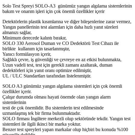
Solo Test Spreyi SOLO-A3 günümüz yangın algılama sistemlerinin
bakım ve onarım işleri için çok önemli özellikler içerir
Detektörlerin plastik kısımlarına ve diğer bileşenlerine zarar vermez,
Yangın panellerinin test alarmları için daha hızlı yanıt süreleri
almanızı sağlar,
Minimum derecede kalıntı bırakır,
SOLO 330 Aerosol Duman ve CO Dedektörü Test Cihazı ile
birlikte kullanım için tasarlanmıştır,
Yanıcı formülasyon içerir,
Sağlıklı çevre, iş güvenliği ve çevreye en az etkisi bulunmakta,
Uzun vadeli test, test için gerekli zamanı azaltarak, duman
dedektörleri için yanıt oranı optimize edilmiştir,
UL / ULC Standartları tarafından listelenmiştir.
SOLO A3 günümüz yangın algılama sistemleri için çok önemli
özellikler içerir.
Çalışır durumda olması hayati önemde olan yangın alarm
sistemlerinin
testi de çok önemlidir. Bu sistemlerin test edilmesinde
uzmanlaşmış tek bir firma bulunmaktadır.
SOLO firması İngiltere merkezli olup sektöründe tekdir. Yangın test
sistemleri ile ilgili ikinci bir marka yoktur.
Benzer test spreyleri yapan markalar olup hiçbiri bu konuda %100
güvenilir değildir.