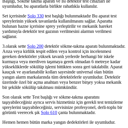
Başlığı, Sökme takma aparatı ve Isı detektör test cihazları ile
uyumludur, bu aparatlarla birlikte rahatlıkla kullanılır.
Set içerisinde
Solo 330
test başlığı bulunmaktadır Bu aparat test
spreylerinin yüksek tavanlarda kullanılmasını sağlar. Aparatta
bulunan hazne içerisine sprey yerleştirilir ve mekanik hareket
yardımıyla detektör test gazının verilmesini alarmın verilmesi
sağlanır.
3.olarak sette
Solo 200
detektör sökme-takma aparatı bulunmaktadır.
Arıza veya kirlilik tespit edilen veya kontrol için incelenmesi
gereken detektörler yüksek tavanlı yerlerde herhangi bir iskele
kurmaya veya merdiven taşımaya gerek olmadan 6 metreye kadar
yüksekliklerde sökülüp işlemi bittikten sonra geri takılabilir. Aparat
kauçuk ve ayarlanabilir kolları sayesinde universal olan bütün
yangın alarm markalarında tüm detektörlerle uyumludur. Detektör
üzerinde özel bir açma anahtarı veya benzer birşey yoksa mekanik
bir şekilde sökülüp takılması mümkündür.
Son olarak sette Test başlığı ve sökme-takma aparatını
taşıyabileceğiniz ayrıca servis hizmetiniz için gerekli test temizleme
spreylerini taşıyabileceğiniz, servisinize profesyonel, derli-toplu bir
görüntü veerecek şık
Solo 610
çanta bulunmaktadır.
Hemen hemen bütün marka yangın dedektörleri ile uyumludur.