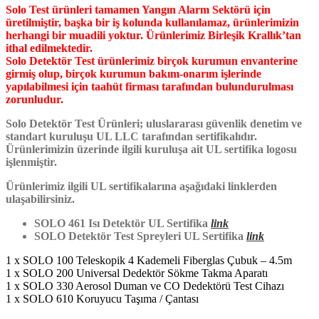
Solo Test ürünleri tamamen Yangın Alarm Sektörü için
üretilmiştir, başka bir iş kolunda kullanılamaz, ürünlerimizin
herhangi bir muadili yoktur. Ürünlerimiz Birleşik Krallık’tan
ithal edilmektedir.
Solo Detektör Test ürünlerimiz birçok kurumun envanterine
girmiş olup, birçok kurumun bakım-onarım işlerinde
yapılabilmesi için taahüt firması tarafından bulundurulması
zorunludur.
Solo Detektör Test Ürünleri; uluslararası güvenlik denetim ve
standart kuruluşu UL LLC tarafından sertifikalıdır.
Ürünlerimizin üzerinde ilgili kuruluşa ait UL sertifika logosu
işlenmiştir.
Ürünlerimiz ilgili UL sertifikalarına aşağıdaki linklerden
ulaşabilirsiniz.
SOLO 461 Isı Detektör UL Sertifika
link
SOLO Detektör Test Spreyleri UL Sertifika
link
1 x SOLO 100 Teleskopik 4 Kademeli Fiberglas Çubuk – 4.5m
1 x SOLO 200 Universal Dedektör Sökme Takma Aparatı
1 x SOLO 330 Aerosol Duman ve CO Dedektörü Test Cihazı
1 x SOLO 610 Koruyucu Taşıma / Çantası