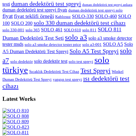
duman dedektörü test spreyi
testi
duman dedektörü test spreyi ankara
duman dedektörü test spreyi fiyatı
duman dedektörü test spreyi solo
fiyat
fiyat teklifi örneği
SOLO-330
SOLO-460
SOLO
Kablosuz
solo 330 duman dedektörü test cihazı
100
SOLO 200
SOLO 811
SOLO 461
solo 330-001
solo 365
SOLO 610
solo 811
solo a3
Duman Dedektörü Test Seti
solo a3 smoke detector
tester msds
SOLO A5
Solo
solo a3 smoke detector tester price
solo a3-001
solo
Solo A5 Test Spreyi
A5 Duman Dedektörü Test Spreyi
solo
a7
solo dedektör test
solo dedektör
solo test spreyi
türkiye
Test Spreyi
Sıcaklık Dedektörü Test Cihaz
Winkel
ısı dedektörü test
Duman Dedektörü Test Spreyi
yangın test spreyi
cihazı
Latest Works