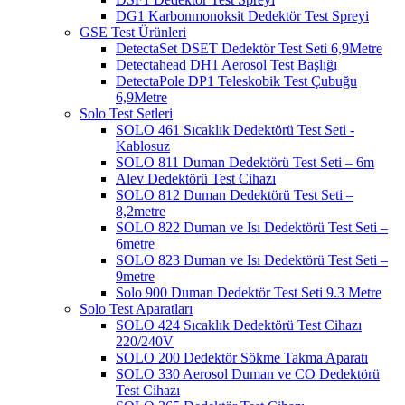
DG1 Karbonmonoksit Dedektör Test Spreyi
GSE Test Ürünleri
DetectaSet DSET Dedektör Test Seti 6,9Metre
Detectahead DH1 Aerosol Test Başlığı
DetectaPole DP1 Teleskobik Test Çubuğu
6,9Metre
Solo Test Setleri
SOLO 461 Sıcaklık Dedektörü Test Seti -
Kablosuz
SOLO 811 Duman Dedektörü Test Seti – 6m
Alev Dedektörü Test Cihazı
SOLO 812 Duman Dedektörü Test Seti –
8,2metre
SOLO 822 Duman ve Isı Dedektörü Test Seti –
6metre
SOLO 823 Duman ve Isı Dedektörü Test Seti –
9metre
Solo 900 Duman Dedektör Test Seti 9.3 Metre
Solo Test Aparatları
SOLO 424 Sıcaklık Dedektörü Test Cihazı
220/240V
SOLO 200 Dedektör Sökme Takma Aparatı
SOLO 330 Aerosol Duman ve CO Dedektörü
Test Cihazı