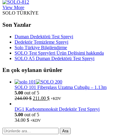
View More
SOLO TÜRKİYE
Son Yazılar
Duman Dedektörü Test Spreyi
Dedektör Temizleme Spreyi
Solo Türkiye Bilgilendirme
SOLO Test Spreyleri Ürün Değişimi hakkında
SOLO A5 Duman Dedektörü Test Spreyi
En çok oylanan ürünler
SOLO 101 Fiberglass Uzatma Çubuğu – 1.13m
5.00
out of 5
Orijinal
Şu
244.00
$
211.00
$
+KDV
fiyat:
andaki
244.00 $.
fiyat:
DG1 Karbonmonoksit Dedektör Test Spreyi
211.00 $.
5.00
out of 5
34.00
$
+KDV
Ara:
Ara