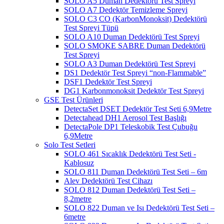
SOLO A5 Duman Dedektörü Test Spreyi
SOLO A7 Dedektör Temizleme Spreyi
SOLO C3 CO (KarbonMonoksit) Dedektörü
Test Spreyi Tüpü
SOLO A10 Duman Dedektörü Test Spreyi
SOLO SMOKE SABRE Duman Dedektörü
Test Spreyi
SOLO A3 Duman Dedektörü Test Spreyi
DS1 Dedektör Test Spreyi “non-Flammable”
DSF1 Dedektör Test Spreyi
DG1 Karbonmonoksit Dedektör Test Spreyi
GSE Test Ürünleri
DetectaSet DSET Dedektör Test Seti 6,9Metre
Detectahead DH1 Aerosol Test Başlığı
DetectaPole DP1 Teleskobik Test Çubuğu
6,9Metre
Solo Test Setleri
SOLO 461 Sıcaklık Dedektörü Test Seti -
Kablosuz
SOLO 811 Duman Dedektörü Test Seti – 6m
Alev Dedektörü Test Cihazı
SOLO 812 Duman Dedektörü Test Seti –
8,2metre
SOLO 822 Duman ve Isı Dedektörü Test Seti –
6metre