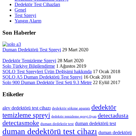
Dedektör Test Cihazları
Genel
Test Spreyi
Yangın Alarm
Son Haberler
Duman Dedektörü Test Spreyi
29 Mart 2020
Dedektör Temizleme Spreyi
28 Mart 2020
Solo Türkiye Bilgilendirme
1 Ağustos 2019
SOLO Test Spreyleri Ürün Değişimi hakkında
17 Ocak 2018
SOLO A5 Duman Dedektörü Test Spreyi
16 Ocak 2018
Solo 900 Duman Dedektör Test Seti 9.3 Metre
22 Eylül 2017
Etiketler
dedektör
alev dedektörü test cihazı
dedektör sökme aparatı
temizleme spreyi
detectadusta
dedektör temizleme spreyi fiyatı
detectasmoke
duman dedektörü test
duman dedektör test
duman dedektörü test cihazı
duman dedektörü