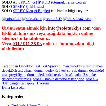
SOLO A3
SPREY GTİP KOD (Gümrük Tarife Cetveli)
SOLO
SPREY Çeki Listesi
SOLO
SPREY Menşei Bilgileri
için bizden bilgi isteyiniz
Ürünü satın almak için
info@soloturkiye.com
‘dan
teklif alabilirsiniz veya aşağıdaki linkten online
sitemizi kullanabilirsiniz.
Veya
0312 911 38 93
nolu telefonumuzdan bilgi
alabilirsiniz.
Tarafından
Dedektör Test
Test Spreyi
duman dedektörü test
,
duman
dedektörü test cihazı
,
duman dedektörü test spreyi
,
duman dedektörü
test spreyi fiyatı
,
duman dedektörü testi
,
solo a3
,
solo a3 smoke
detector tester msds
,
solo a3 smoke detector tester price
,
solo a3-
001
,
yangın test spreyi
1 yorum
Daha fazla oku...
Kategoriler
Dedektör Sökme-Takma