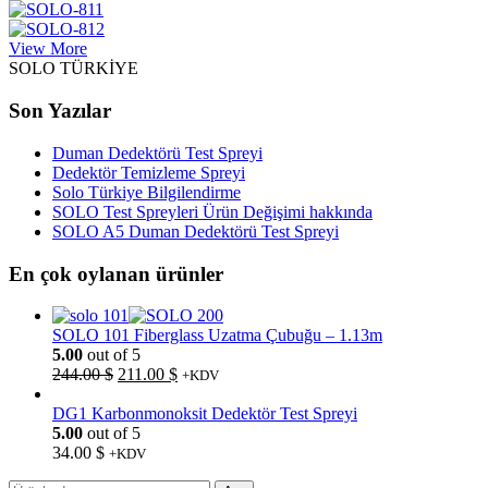
View More
SOLO TÜRKİYE
Son Yazılar
Duman Dedektörü Test Spreyi
Dedektör Temizleme Spreyi
Solo Türkiye Bilgilendirme
SOLO Test Spreyleri Ürün Değişimi hakkında
SOLO A5 Duman Dedektörü Test Spreyi
En çok oylanan ürünler
SOLO 101 Fiberglass Uzatma Çubuğu – 1.13m
5.00
out of 5
Orijinal
Şu
244.00
$
211.00
$
+KDV
fiyat:
andaki
244.00 $.
fiyat:
DG1 Karbonmonoksit Dedektör Test Spreyi
211.00 $.
5.00
out of 5
34.00
$
+KDV