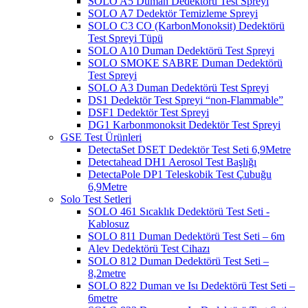
SOLO A5 Duman Dedektörü Test Spreyi
SOLO A7 Dedektör Temizleme Spreyi
SOLO C3 CO (KarbonMonoksit) Dedektörü
Test Spreyi Tüpü
SOLO A10 Duman Dedektörü Test Spreyi
SOLO SMOKE SABRE Duman Dedektörü
Test Spreyi
SOLO A3 Duman Dedektörü Test Spreyi
DS1 Dedektör Test Spreyi “non-Flammable”
DSF1 Dedektör Test Spreyi
DG1 Karbonmonoksit Dedektör Test Spreyi
GSE Test Ürünleri
DetectaSet DSET Dedektör Test Seti 6,9Metre
Detectahead DH1 Aerosol Test Başlığı
DetectaPole DP1 Teleskobik Test Çubuğu
6,9Metre
Solo Test Setleri
SOLO 461 Sıcaklık Dedektörü Test Seti -
Kablosuz
SOLO 811 Duman Dedektörü Test Seti – 6m
Alev Dedektörü Test Cihazı
SOLO 812 Duman Dedektörü Test Seti –
8,2metre
SOLO 822 Duman ve Isı Dedektörü Test Seti –
6metre