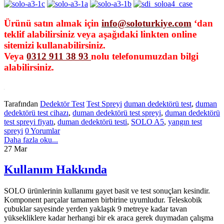
Ürünü satın almak için
info@soloturkiye.com
‘dan
teklif alabilirsiniz veya aşağıdaki linkten online
sitemizi kullanabilirsiniz.
Veya
0312
911 38 93
nolu telefonumuzdan bilgi
alabilirsiniz.
Tarafından
Dedektör Test
Test Spreyi
duman dedektörü test
,
duman
dedektörü test cihazı
,
duman dedektörü test spreyi
,
duman dedektörü
test spreyi fiyatı
,
duman dedektörü testi
,
SOLO A5
,
yangın test
spreyi
0 Yorumlar
Daha fazla oku...
27
Mar
Kullanım Hakkında
SOLO ürünlerinin kullanımı gayet basit ve test sonuçları kesindir.
Komponent parçalar tamamen birbirine uyumludur. Teleskobik
çubuklar sayesinde yerden yaklaşık 9 metreye kadar tavan
yüksekliklere kadar herhangi bir ek araca gerek duymadan çalışma