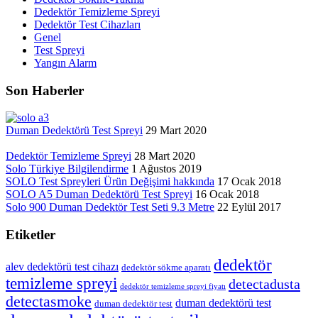
Dedektör Temizleme Spreyi
Dedektör Test Cihazları
Genel
Test Spreyi
Yangın Alarm
Son Haberler
Duman Dedektörü Test Spreyi
29 Mart 2020
Dedektör Temizleme Spreyi
28 Mart 2020
Solo Türkiye Bilgilendirme
1 Ağustos 2019
SOLO Test Spreyleri Ürün Değişimi hakkında
17 Ocak 2018
SOLO A5 Duman Dedektörü Test Spreyi
16 Ocak 2018
Solo 900 Duman Dedektör Test Seti 9.3 Metre
22 Eylül 2017
Etiketler
dedektör
alev dedektörü test cihazı
dedektör sökme aparatı
temizleme spreyi
detectadusta
dedektör temizleme spreyi fiyatı
detectasmoke
duman dedektörü test
duman dedektör test