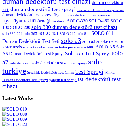
duman dedektörü test cihazı
duman dedektörü
duman dedektörü test spreyi
testi
duman dedektörü test spreyi ankara
duman dedektörü test spreyi fiyatı
duman dedektörü test spreyi solo
fiyat
fiyat teklifi örneği
SOLO-330
SOLO-460
SOLO
Kablosuz
solo 330 duman dedektörü test cihazı
100
SOLO 200
SOLO 811
SOLO 461
solo 330-001
solo 365
SOLO 610
solo 811
solo a3
Duman Dedektörü Test Seti
solo a3 smoke detector
tester msds
SOLO A5
Solo
solo a3 smoke detector tester price
solo a3-001
solo
Solo A5 Test Spreyi
A5 Duman Dedektörü Test Spreyi
solo
a7
solo dedektör test
solo dedektör
solo test spreyi
türkiye
Test Spreyi
Sıcaklık Dedektörü Test Cihaz
Winkel
ısı dedektörü test
Duman Dedektörü Test Spreyi
yangın test spreyi
cihazı
Latest Works