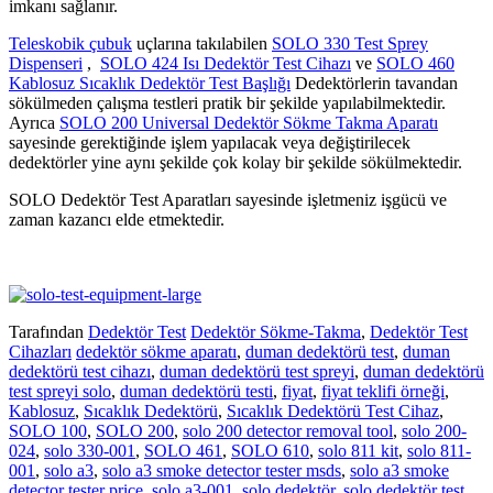
imkanı sağlanır.
Teleskobik çubuk
uçlarına takılabilen
SOLO 330 Test Sprey
Dispenseri
,
SOLO 424 Isı Dedektör Test Cihazı
ve
SOLO 460
Kablosuz Sıcaklık Dedektör Test Başlığı
Dedektörlerin tavandan
sökülmeden çalışma testleri pratik bir şekilde yapılabilmektedir.
Ayrıca
SOLO 200 Universal Dedektör Sökme Takma Aparatı
sayesinde gerektiğinde işlem yapılacak veya değiştirilecek
dedektörler yine aynı şekilde çok kolay bir şekilde sökülmektedir.
SOLO Dedektör Test Aparatları sayesinde işletmeniz işgücü ve
zaman kazancı elde etmektedir.
Tarafından
Dedektör Test
Dedektör Sökme-Takma
,
Dedektör Test
Cihazları
dedektör sökme aparatı
,
duman dedektörü test
,
duman
dedektörü test cihazı
,
duman dedektörü test spreyi
,
duman dedektörü
test spreyi solo
,
duman dedektörü testi
,
fiyat
,
fiyat teklifi örneği
,
Kablosuz
,
Sıcaklık Dedektörü
,
Sıcaklık Dedektörü Test Cihaz
,
SOLO 100
,
SOLO 200
,
solo 200 detector removal tool
,
solo 200-
024
,
solo 330-001
,
SOLO 461
,
SOLO 610
,
solo 811 kit
,
solo 811-
001
,
solo a3
,
solo a3 smoke detector tester msds
,
solo a3 smoke
detector tester price
,
solo a3-001
,
solo dedektör
,
solo dedektör test
,