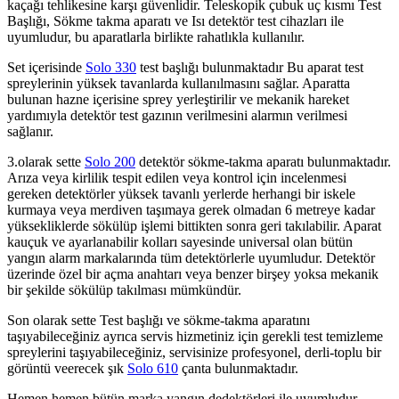
kaçağı tehlikesine karşı güvenlidir. Teleskopik çubuk uç kısmı Test
Başlığı, Sökme takma aparatı ve Isı detektör test cihazları ile
uyumludur, bu aparatlarla birlikte rahatlıkla kullanılır.
Set içerisinde
Solo 330
test başlığı bulunmaktadır Bu aparat test
spreylerinin yüksek tavanlarda kullanılmasını sağlar. Aparatta
bulunan hazne içerisine sprey yerleştirilir ve mekanik hareket
yardımıyla detektör test gazının verilmesini alarmın verilmesi
sağlanır.
3.olarak sette
Solo 200
detektör sökme-takma aparatı bulunmaktadır.
Arıza veya kirlilik tespit edilen veya kontrol için incelenmesi
gereken detektörler yüksek tavanlı yerlerde herhangi bir iskele
kurmaya veya merdiven taşımaya gerek olmadan 6 metreye kadar
yüksekliklerde sökülüp işlemi bittikten sonra geri takılabilir. Aparat
kauçuk ve ayarlanabilir kolları sayesinde universal olan bütün
yangın alarm markalarında tüm detektörlerle uyumludur. Detektör
üzerinde özel bir açma anahtarı veya benzer birşey yoksa mekanik
bir şekilde sökülüp takılması mümkündür.
Son olarak sette Test başlığı ve sökme-takma aparatını
taşıyabileceğiniz ayrıca servis hizmetiniz için gerekli test temizleme
spreylerini taşıyabileceğiniz, servisinize profesyonel, derli-toplu bir
görüntü veerecek şık
Solo 610
çanta bulunmaktadır.
Hemen hemen bütün marka yangın dedektörleri ile uyumludur.