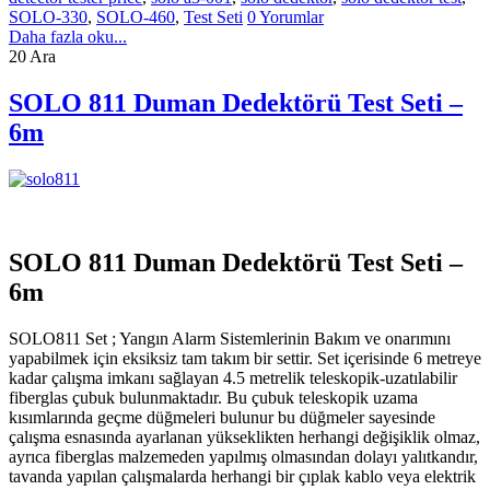
SOLO-330
,
SOLO-460
,
Test Seti
0 Yorumlar
Daha fazla oku...
20
Ara
SOLO 811 Duman Dedektörü Test Seti –
6m
SOLO 811 Duman Dedektörü Test Seti –
6m
SOLO811 Set ; Yangın Alarm Sistemlerinin Bakım ve onarımını
yapabilmek için eksiksiz tam takım bir settir. Set içerisinde 6 metreye
kadar çalışma imkanı sağlayan 4.5 metrelik teleskopik-uzatılabilir
fiberglas çubuk bulunmaktadır. Bu çubuk teleskopik uzama
kısımlarında geçme düğmeleri bulunur bu düğmeler sayesinde
çalışma esnasında ayarlanan yükseklikten herhangi değişiklik olmaz,
ayrıca fiberglas malzemeden yapılmış olmasından dolayı yalıtkandır,
tavanda yapılan çalışmalarda herhangi bir çıplak kablo veya elektrik