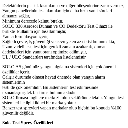
Detektörlerin plastik kısımlarına ve diğer bileşenlerine zarar vermez,
Yangın panellerinin test alarmları için daha hızlı yanıt süreleri
almanızı sağlar,
Minimum derecede kalıntı bırakır,
SOLO 330 Aerosol Duman ve CO Dedektörü Test Cihazı ile
birlikte kullanım için tasarlanmıştır,
Yanıcı formülasyon içerir,
Sağlıklı çevre, iş güvenliği ve çevreye en az etkisi bulunmakta,
Uzun vadeli test, test için gerekli zamanı azaltarak, duman
dedektörleri için yanıt oranı optimize edilmiştir,
UL / ULC Standartları tarafından listelenmiştir.
SOLO A5 günümüz yangın algılama sistemleri için çok önemli
özellikler içerir.
Çalışır durumda olması hayati önemde olan yangın alarm
sistemlerinin
testi de çok önemlidir. Bu sistemlerin test edilmesinde
uzmanlaşmış tek bir firma bulunmaktadır.
SOLO firması İngiltere merkezli olup sektöründe tekdir. Yangın test
sistemleri ile ilgili ikinci bir marka yoktur.
Benzer test spreyleri yapan markalar olup hiçbiri bu konuda %100
güvenilir değildir.
Solo Test Sprey Özellikleri