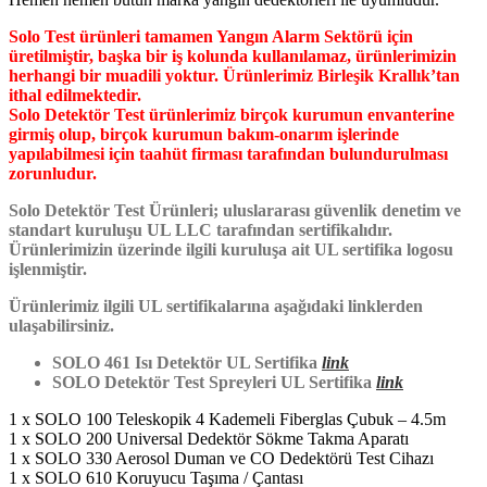
Solo Test ürünleri tamamen Yangın Alarm Sektörü için
üretilmiştir, başka bir iş kolunda kullanılamaz, ürünlerimizin
herhangi bir muadili yoktur. Ürünlerimiz Birleşik Krallık’tan
ithal edilmektedir.
Solo Detektör Test ürünlerimiz birçok kurumun envanterine
girmiş olup, birçok kurumun bakım-onarım işlerinde
yapılabilmesi için taahüt firması tarafından bulundurulması
zorunludur.
Solo Detektör Test Ürünleri; uluslararası güvenlik denetim ve
standart kuruluşu UL LLC tarafından sertifikalıdır.
Ürünlerimizin üzerinde ilgili kuruluşa ait UL sertifika logosu
işlenmiştir.
Ürünlerimiz ilgili UL sertifikalarına aşağıdaki linklerden
ulaşabilirsiniz.
SOLO 461 Isı Detektör UL Sertifika
link
SOLO Detektör Test Spreyleri UL Sertifika
link
1 x SOLO 100 Teleskopik 4 Kademeli Fiberglas Çubuk – 4.5m
1 x SOLO 200 Universal Dedektör Sökme Takma Aparatı
1 x SOLO 330 Aerosol Duman ve CO Dedektörü Test Cihazı
1 x SOLO 610 Koruyucu Taşıma / Çantası