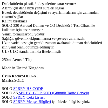
Dedektörlerin plastik / bileşenlerine zarar vermez
Alarm için daha hızlı yanıt süreleri sağlar
Bozuk dedektörlerin değişimi ve ayarlanmalarını için zamandan
tasarruf sağlar
Kalıntı bırakmaz
SOLO 330 Aerosol Duman ve CO Dedektörü Test Cihazı ile
kullanım için tasarlanmıştır
Yanıcı formülasyonu yoktur
Sağlığa, güvenlik ekipmanlarına ve çevreye zararsızdır.
Uzun vadeli test için gerekli zamanı azaltarak, duman dedektörleri
için yanıt oranı optimize edilmiştir.
UL / ULC standartlarında listelenmiştir
250ml Aerosol Tüp
Made in United Kingdom
Ürün Kodu
:SOLO-A5
Marka
:SOLO
SOLO
SPREY HS CODE
SOLO A5
SPREY GTİP KOD (Gümrük Tarife Cetveli)
SOLO
SPREY Çeki Listesi
SOLO
SPREY Menşei Bilgileri
için bizden bilgi isteyiniz