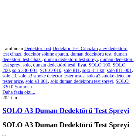
Tarafından
Dedektör Test
Dedektör Test Cihazları
alev dedektörü
test cihazı
,
dedektör sökme aparatı
,
duman dedektörü test
,
duman
dedektörü test cihazı
,
duman dedektörü test spreyi
,
duman dedektörü
test spreyi solo
,
duman dedektörü testi
,
fiyat
,
SOLO 100
,
SOLO
200
,
solo 330-001
,
SOLO 610
,
solo 811
,
solo 811 kit
,
solo 811-001
,
solo a3
,
solo a3 smoke detector tester msds
,
solo a3 smoke detector
tester price
,
solo a3-001
,
solo duman dedektörü test spreyi
,
SOLO-
330
0 Yorumlar
Daha fazla oku...
20
Tem
SOLO A3 Duman Dedektörü Test Spreyi
SOLO A3 Duman Dedektörü Test Spreyi