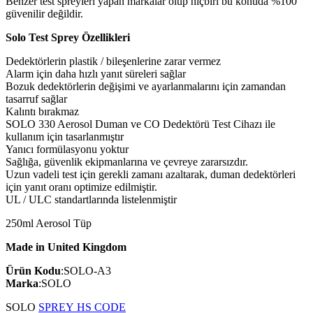
Benzer test spreyleri yapan markalar olup hiçbiri bu konuda %100
güvenilir değildir.
Solo Test Sprey Özellikleri
Dedektörlerin plastik / bileşenlerine zarar vermez
Alarm için daha hızlı yanıt süreleri sağlar
Bozuk dedektörlerin değişimi ve ayarlanmalarını için zamandan
tasarruf sağlar
Kalıntı bırakmaz
SOLO 330 Aerosol Duman ve CO Dedektörü Test Cihazı ile
kullanım için tasarlanmıştır
Yanıcı formülasyonu yoktur
Sağlığa, güvenlik ekipmanlarına ve çevreye zararsızdır.
Uzun vadeli test için gerekli zamanı azaltarak, duman dedektörleri
için yanıt oranı optimize edilmiştir.
UL / ULC standartlarında listelenmiştir
250ml Aerosol Tüp
Made in United Kingdom
Ürün Kodu
:SOLO-A3
Marka
:SOLO
SOLO
SPREY HS CODE