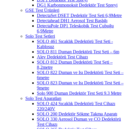
DG1 Karbonmonoksit Dedektör Test Spreyi
GSE Test Ürünleri
DetectaSet DSET Dedektör Test Seti 6,9Metre
Detectahead DH1 Aerosol Test Başlığı
DetectaPole DP1 Teleskobik Test Çubuğu
6,9Metre
Solo Test Setleri
SOLO 461 Sıcaklık Dedektörü Test Seti -
Kablosuz
SOLO 811 Duman Dedektörü Test Seti – 6m
Alev Dedektörü Test Cihazı
SOLO 812 Duman Dedektörü Test Seti –
8,2metre
SOLO 822 Duman ve Isı Dedektörü Test Seti –
6metre
SOLO 823 Duman ve Isı Dedektörü Test Seti –
9metre
Solo 900 Duman Dedektör Test Seti 9.3 Metre
Solo Test Aparatları
SOLO 424 Sıcaklık Dedektörü Test Cihazı
220/240V
SOLO 200 Dedektör Sökme Takma Aparatı
SOLO 330 Aerosol Duman ve CO Dedektörü
Test Cihazı