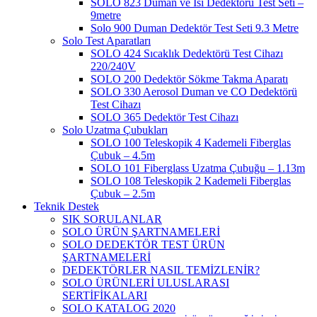
SOLO 823 Duman ve Isı Dedektörü Test Seti –
9metre
Solo 900 Duman Dedektör Test Seti 9.3 Metre
Solo Test Aparatları
SOLO 424 Sıcaklık Dedektörü Test Cihazı
220/240V
SOLO 200 Dedektör Sökme Takma Aparatı
SOLO 330 Aerosol Duman ve CO Dedektörü
Test Cihazı
SOLO 365 Dedektör Test Cihazı
Solo Uzatma Çubukları
SOLO 100 Teleskopik 4 Kademeli Fiberglas
Çubuk – 4.5m
SOLO 101 Fiberglass Uzatma Çubuğu – 1.13m
SOLO 108 Teleskopik 2 Kademeli Fiberglas
Çubuk – 2.5m
Teknik Destek
SIK SORULANLAR
SOLO ÜRÜN ŞARTNAMELERİ
SOLO DEDEKTÖR TEST ÜRÜN
ŞARTNAMELERİ
DEDEKTÖRLER NASIL TEMİZLENİR?
SOLO ÜRÜNLERİ ULUSLARASI
SERTİFİKALARI
SOLO KATALOG 2020