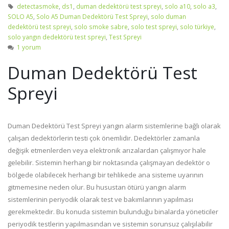
detectasmoke
,
ds1
,
duman dedektörü test spreyi
,
solo a10
,
solo a3
,
SOLO A5
,
Solo A5 Duman Dedektörü Test Spreyi
,
solo duman
dedektörü test spreyi
,
solo smoke sabre
,
solo test spreyi
,
solo türkiye
,
solo yangın dedektörü test spreyi
,
Test Spreyi
1 yorum
Duman Dedektörü Test
Spreyi
Duman Dedektörü Test Spreyi yangın alarm sistemlerine bağlı olarak
çalışan dedektörlerin testi çok önemlidir. Dedektörler zamanla
değişik etmenlerden veya elektronik arızalardan çalışmıyor hale
gelebilir. Sistemin herhangi bir noktasında çalışmayan dedektör o
bölgede olabilecek herhangi bir tehlikede ana sisteme uyarının
gitmemesine neden olur. Bu husustan ötürü yangın alarm
sistemlerinin periyodik olarak test ve bakımlarının yapılması
gerekmektedir. Bu konuda sistemin bulunduğu binalarda yöneticiler
periyodik testlerin yapılmasından ve sistemin sorunsuz çalışılabilir