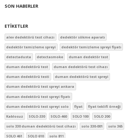
SON HABERLER
ETIKETLER
alev dedektörü test cihazı
dedektör sökme aparatı
dedektör temizleme spreyi
dedektör temizleme spreyi fiyatı
detectadusta
detectasmoke
duman dedektör test
duman dedektörü test
duman dedektörü test cihazı
duman dedektörü testi
duman dedektörü test spreyi
duman dedektörü test spreyi ankara
duman dedektörü test spreyi fiyatı
duman dedektörü test spreyi solo
fiyat
fiyat teklifi örneği
Kablosuz
SOLO-330
SOLO-460
SOLO 100
SOLO 200
solo 330 duman dedektörü test cihazı
solo 330-001
solo 365
SOLO 461
SOLO 610
solo 811