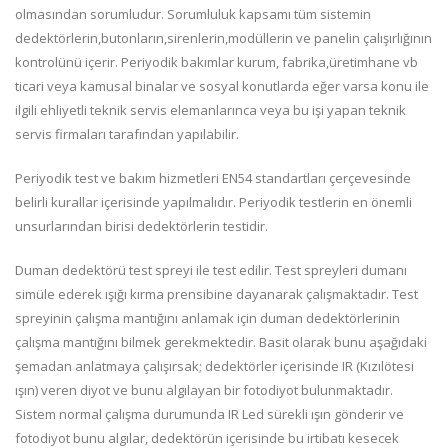
olmasından sorumludur. Sorumluluk kapsamı tüm sistemin
dedektörlerin,butonların,sirenlerin,modüllerin ve panelin çalışırlığının
kontrolünü içerir. Periyodik bakımlar kurum, fabrika,üretimhane vb
ticari veya kamusal binalar ve sosyal konutlarda eğer varsa konu ile
ilgili ehliyetli teknik servis elemanlarınca veya bu işi yapan teknik
servis firmaları tarafından yapılabilir.
Periyodik test ve bakım hizmetleri EN54 standartları çerçevesinde
belirli kurallar içerisinde yapılmalıdır. Periyodik testlerin en önemli
unsurlarından birisi dedektörlerin testidir.
Duman dedektörü test spreyi ile test edilir. Test spreyleri dumanı
simüle ederek ışığı kırma prensibine dayanarak çalışmaktadır. Test
spreyinin çalışma mantığını anlamak için duman dedektörlerinin
çalışma mantığını bilmek gerekmektedir. Basit olarak bunu aşağıdaki
şemadan anlatmaya çalışırsak; dedektörler içerisinde IR (Kızılötesi
ışın) veren diyot ve bunu algılayan bir fotodiyot bulunmaktadır.
Sistem normal çalışma durumunda IR Led sürekli ışın gönderir ve
fotodiyot bunu algılar, dedektörün içerisinde bu irtibatı kesecek