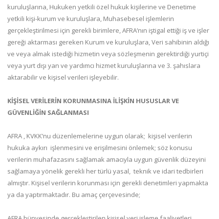
kuruluşlarına, Hukuken yetkili özel hukuk kişilerine ve Denetime
yetkili kişi-kurum ve kuruluşlara, Muhasebesel işlemlerin
gerçekleştirilmesi için gerekli birimlere, AFRA’nın iştigal ettiği iş ve işler
gereği aktarması gereken Kurum ve kuruluşlara, Veri sahibinin aldığı
ve veya almak istediği hizmetin veya sözleşmenin gerektirdiği yurtiçi
veya yurt dışı yan ve yardımcı hizmet kuruluşlarına ve 3. şahıslara
aktarabilir ve kişisel verileri işleyebilir.
KİŞİSEL VERİLERİN KORUNMASINA İLİŞKİN HUSUSLAR VE
GÜVENLİĞİN SAĞLANMASI
AFRA , KVKK’nu düzenlemelerine uygun olarak; kişisel verilerin
hukuka aykırı işlenmesini ve erişilmesini önlemek; söz konusu
verilerin muhafazasını sağlamak amacıyla uygun güvenlik düzeyini
sağlamaya yönelik gerekli her türlü yasal, teknik ve idari tedbirleri
almıştır. Kişisel verilerin korunması için gerekli denetimleri yapmakta
ya da yaptırmaktadır. Bu amaç çerçevesinde;
AFRA bünyesinde gerçekleştirilen kişisel veri işleme faaliyetleri