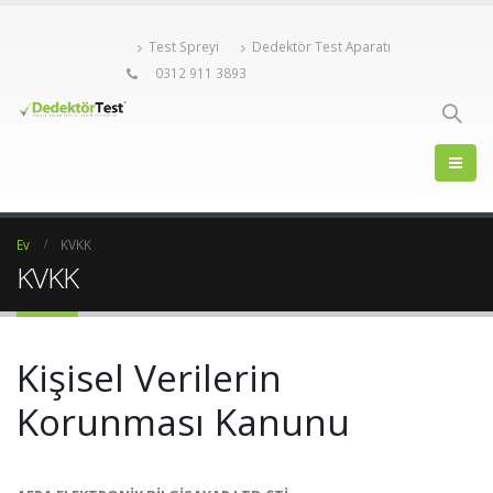
Test Spreyi
Dedektör Test Aparatı
0312 911 3893
Ev
KVKK
KVKK
Kişisel Verilerin
Korunması Kanunu