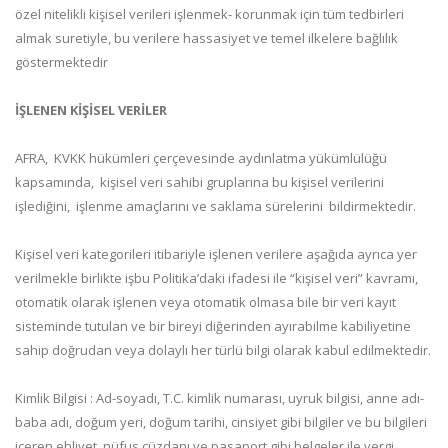
özel nitelikli kişisel verileri işlenmek- korunmak için tüm tedbirleri
almak suretiyle, bu verilere hassasiyet ve temel ilkelere bağlılık
göstermektedir
İŞLENEN KİŞİSEL VERİLER
AFRA, KVKK hükümleri çerçevesinde aydınlatma yükümlülüğü
kapsamında, kişisel veri sahibi gruplarına bu kişisel verilerini
işlediğini, işlenme amaçlarını ve saklama sürelerini bildirmektedir.
Kişisel veri kategorileri itibariyle işlenen verilere aşağıda ayrıca yer
verilmekle birlikte işbu Politika’daki ifadesi ile “kişisel veri” kavramı,
otomatik olarak işlenen veya otomatik olmasa bile bir veri kayıt
sisteminde tutulan ve bir bireyi diğerinden ayırabilme kabiliyetine
sahip doğrudan veya dolaylı her türlü bilgi olarak kabul edilmektedir.
Kimlik Bilgisi : Ad-soyadı, T.C. kimlik numarası, uyruk bilgisi, anne adı-
baba adı, doğum yeri, doğum tarihi, cinsiyet gibi bilgiler ve bu bilgileri
içeren ehliyet, nüfus cüzdanı ve pasaport gibi belgeler ile vergi