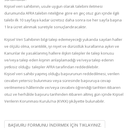
Kişisel veri sahibinin, usule uygun olarak talebini iletmesi
durumunda AFRA talebin niteliğine göre en geç otuz gün içinde ilgili
talebi ilk 10 sayfaya kadar ücretsiz daha sonra ise her sayfa başına
1 lira ücret alınmak suretiyle sonuçlandıracaktır.
Kişisel Veri Sahibinin bilgi talep edemeyeceği yukarıda sayılan haller
ve ölçülü olma, orantılılık, iyi niyet ve dürüstlük kurallarına aykırı ve
Kanunlar ile yasaklanmış hallere ilişkin talepler ile talep konusu
ve/veya talep eden kişinin anlaşılamadığı ve/veya talep edenin
yetkisiz olduğu talepler AFRA tarafından reddedilebilir.
Kişisel veri sahibi yapmış olduğu başvurunun reddedilmesi, verilen
cevabın yetersiz bulunması veya süresinde başvuruya cevap
verilmemesi hâllerinde ve/veya cevabını öğrendiği tarihten itibaren
otuz ve herhâlde başvuru tarihinden itibaren altmış gün içinde Kişisel
Verilerin Korunması Kurulu’na (KVKK) şikâyette bulunabilir.
BAŞVURU FORMUNU İNDİRMEK İÇİN TIKLAYINIZ.