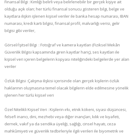
Finansal Bilgi : Kimliği belirli veya belirlenebilir bir gerçek kişiye ait
olduğu açık olan; her türlü finansal sonucu gösteren bilgi, belge ve
kayıtlara ilişkin işlenen kişisel veriler ile banka hesap numarası, IBAN
numarası, kredi kartı bilgisi, finansal profil, malvarlığı verisi, gelir
bilgisi gibi veriler,
Görsel/İşitsel Bilgi : Fotoğraf ve kamera kayıtları (Fiziksel Mekân
Güvenlik Bilgisi kapsamında giren kayıtlar hariç), ses kayıtları ile
kişisel veri içeren belgelerin kopyası niteliğindeki belgelerde yer alan
veriler
Özlük Bilgisi :Çalışma ilişkisi içerisinde olan gerçek kişilerin özlük
haklarının oluşmasına temel olacak bilgilerin elde edilmesine yönelik
işlenen her türlü kişisel veri
Özel Nitelikli Kişisel Veri : Kişilerin ırkı, etnik kökeni, siyasi düşüncesi,
felsefi inancı, dini, mezhebi veya diğer inançları, kılık ve kıyafeti,
dernek, vakıf ya da sendika üyeliği, sağlığı, cinsel hayatı, ceza
mahkûmiyeti ve güvenlik tedbirleriyle ilgili verileri ile biyometrik ve