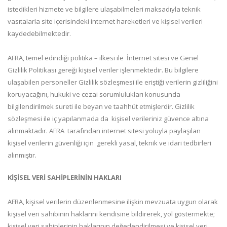
istedikleri hizmete ve bilgilere ulaşabilmeleri maksadıyla teknik
vasıtalarla site içerisindeki internet hareketleri ve kişisel verileri
kaydedebilmektedir.
AFRA, temel edindiği politika – ilkesi ile İnternet sitesi ve Genel
Gizlilik Politikası gereği kişisel veriler işlenmektedir. Bu bilgilere
ulaşabilen personeller Gizlilik sözleşmesi ile eriştiği verilerin gizliliğini
koruyacağını, hukuki ve cezai sorumlulukları konusunda
bilgilendirilmek sureti ile beyan ve taahhüt etmişlerdir. Gizlilik
sözleşmesi ile iç yapılanmada da kişisel verileriniz güvence altına
alınmaktadır. AFRA tarafından internet sitesi yoluyla paylaşılan
kişisel verilerin güvenliği için gerekli yasal, teknik ve idari tedbirleri
alınmıştır.
KİŞİSEL VERİ SAHİPLERİNİN HAKLARI
AFRA, kişisel verilerin düzenlenmesine ilişkin mevzuata uygun olarak
kişisel veri sahibinin haklarını kendisine bildirerek, yol göstermekte;
kişisel veri sahiplerinin haklarının değerlendirilmesi ve kişisel veri