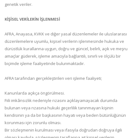
genetik veriler.
KİŞİSEL VERİLERİN İŞLENMESİ
AFRA, Anayasa, KVKK ve diğer yasal düzenlemeler ile uluslararası
düzenlemelere uyumlu, kişisel verilerin işlenmesinde hukuka ve
dürüstlük kurallarına uygun, doğru ve güncel, belirli, açık ve meşru
amaçlar güderek, işleme amacıyla bağlantılı, sınırlı ve ölçülü bir
biçimde işleme faaliyetinde bulunmaktadır.
AFRA tarafından gerçekleştirilen veri işleme faaliyeti;
Kanunlarda açıkça öngörülmesi.
Fiili imkânsızlık nedeniyle rızasını açıklayamayacak durumda
bulunan veya rızasına hukuki geçerlilik tanınmayan kişinin
kendisinin ya da bir başkasının hayatı veya beden bütünlüğünün
korunması için zorunlu olması.
Bir sözleşmenin kurulması veya ifasıyla doğrudan doğruya ilgili
olması kaydıyla, sözleşmenin taraflarına ait kişisel verilerin