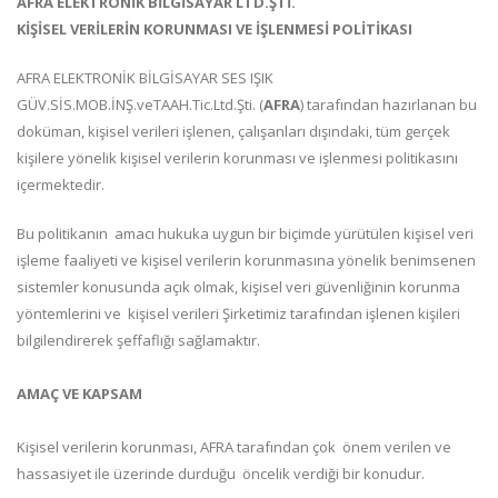
AFRA ELEKTRONİK BİLGİSAYAR LTD.ŞTİ.
KİŞİSEL VERİLERİN KORUNMASI VE İŞLENMESİ POLİTİKASI
AFRA ELEKTRONİK BİLGİSAYAR SES IŞIK
GÜV.SİS.MOB.İNŞ.veTAAH.Tic.Ltd.Şti. (
AFRA
) tarafından hazırlanan bu
doküman, kişisel verileri işlenen, çalışanları dışındaki, tüm gerçek
kişilere yönelik kişisel verilerin korunması ve işlenmesi politikasını
içermektedir.
Bu politikanın amacı hukuka uygun bir biçimde yürütülen kişisel veri
işleme faaliyeti ve kişisel verilerin korunmasına yönelik benimsenen
sistemler konusunda açık olmak, kişisel veri güvenliğinin korunma
yöntemlerini ve kişisel verileri Şirketimiz tarafından işlenen kişileri
bilgilendirerek şeffaflığı sağlamaktır.
AMAÇ VE KAPSAM
Kişisel verilerin korunması, AFRA tarafından çok önem verilen ve
hassasiyet ile üzerinde durduğu öncelik verdiği bir konudur.