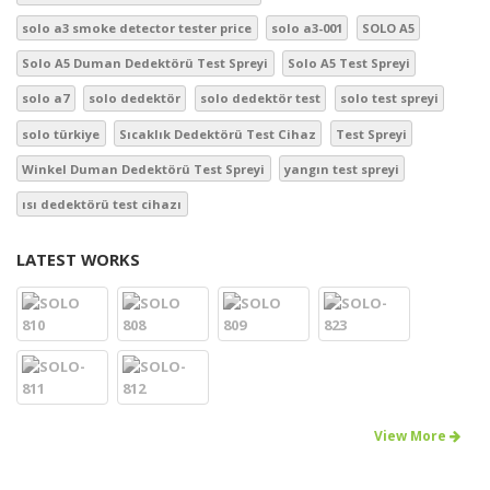
solo a3 smoke detector tester price
solo a3-001
SOLO A5
Solo A5 Duman Dedektörü Test Spreyi
Solo A5 Test Spreyi
solo a7
solo dedektör
solo dedektör test
solo test spreyi
solo türkiye
Sıcaklık Dedektörü Test Cihaz
Test Spreyi
Winkel Duman Dedektörü Test Spreyi
yangın test spreyi
ısı dedektörü test cihazı
LATEST WORKS
View More