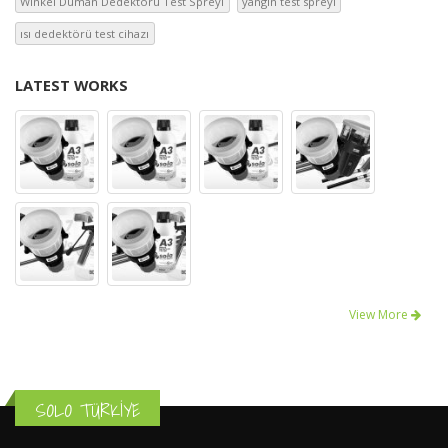
Winkel Duman Dedektörü Test Spreyi
yangın test spreyi
ısı dedektörü test cihazı
LATEST WORKS
View More
SOLO TÜRKİYE