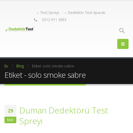
Test Spreyi
Dedektör Test Aparatı
0312 911 3893
Ev
Blog
Etiket -
solo smoke sabre
Etiket - solo smoke sabre
Duman Dedektörü Test
29
Spreyi
Mar