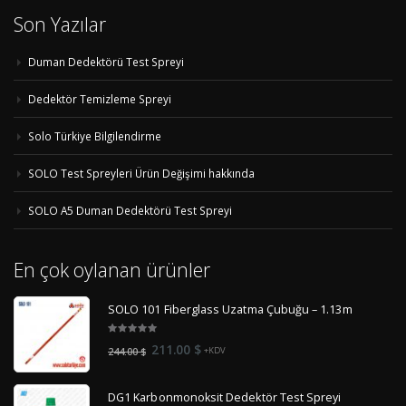
Son Yazılar
Duman Dedektörü Test Spreyi
Dedektör Temizleme Spreyi
Solo Türkiye Bilgilendirme
SOLO Test Spreyleri Ürün Değişimi hakkında
SOLO A5 Duman Dedektörü Test Spreyi
En çok oylanan ürünler
SOLO 101 Fiberglass Uzatma Çubuğu – 1.13m
5.00
out
Orijinal
Şu
211.00
$
244.00
$
+KDV
of 5
fiyat:
andaki
244.00 $.
fiyat:
DG1 Karbonmonoksit Dedektör Test Spreyi