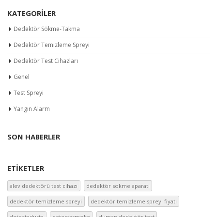
KATEGORILER
Dedektör Sökme-Takma
Dedektör Temizleme Spreyi
Dedektör Test Cihazları
Genel
Test Spreyi
Yangın Alarm
SON HABERLER
ETIKETLER
alev dedektörü test cihazı
dedektör sökme aparatı
dedektör temizleme spreyi
dedektör temizleme spreyi fiyatı
detectadusta
detectasmoke
duman dedektör test