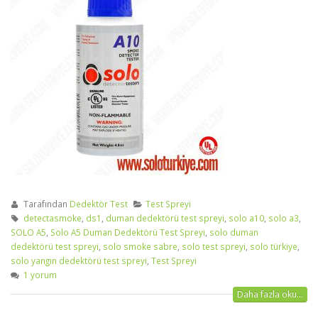
Tarafından
Dedektör Test
Test Spreyi
detectasmoke
,
ds1
,
duman dedektörü test spreyi
,
solo a10
,
solo a3
,
SOLO A5
,
Solo A5 Duman Dedektörü Test Spreyi
,
solo duman
dedektörü test spreyi
,
solo smoke sabre
,
solo test spreyi
,
solo türkiye
,
solo yangın dedektörü test spreyi
,
Test Spreyi
1 yorum
Daha fazla oku...