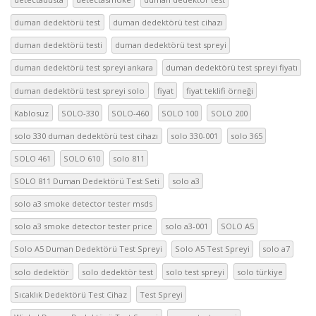
duman dedektörü test
duman dedektörü test cihazı
duman dedektörü testi
duman dedektörü test spreyi
duman dedektörü test spreyi ankara
duman dedektörü test spreyi fiyatı
duman dedektörü test spreyi solo
fiyat
fiyat teklifi örneği
Kablosuz
SOLO-330
SOLO-460
SOLO 100
SOLO 200
solo 330 duman dedektörü test cihazı
solo 330-001
solo 365
SOLO 461
SOLO 610
solo 811
SOLO 811 Duman Dedektörü Test Seti
solo a3
solo a3 smoke detector tester msds
solo a3 smoke detector tester price
solo a3-001
SOLO A5
Solo A5 Duman Dedektörü Test Spreyi
Solo A5 Test Spreyi
solo a7
solo dedektör
solo dedektör test
solo test spreyi
solo türkiye
Sıcaklık Dedektörü Test Cihaz
Test Spreyi