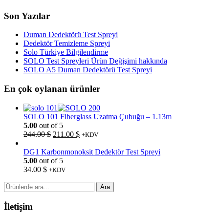
Son Yazılar
Duman Dedektörü Test Spreyi
Dedektör Temizleme Spreyi
Solo Türkiye Bilgilendirme
SOLO Test Spreyleri Ürün Değişimi hakkında
SOLO A5 Duman Dedektörü Test Spreyi
En çok oylanan ürünler
SOLO 101 Fiberglass Uzatma Çubuğu – 1.13m
5.00
out of 5
Orijinal
Şu
244.00
$
211.00
$
+KDV
fiyat:
andaki
244.00 $.
fiyat:
DG1 Karbonmonoksit Dedektör Test Spreyi
211.00 $.
5.00
out of 5
34.00
$
+KDV
Ara:
Ara
İletişim