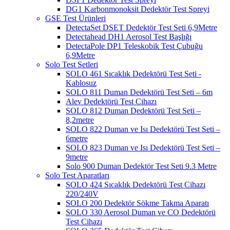
DG1 Karbonmonoksit Dedektör Test Spreyi
GSE Test Ürünleri
DetectaSet DSET Dedektör Test Seti 6,9Metre
Detectahead DH1 Aerosol Test Başlığı
DetectaPole DP1 Teleskobik Test Çubuğu
6,9Metre
Solo Test Setleri
SOLO 461 Sıcaklık Dedektörü Test Seti -
Kablosuz
SOLO 811 Duman Dedektörü Test Seti – 6m
Alev Dedektörü Test Cihazı
SOLO 812 Duman Dedektörü Test Seti –
8,2metre
SOLO 822 Duman ve Isı Dedektörü Test Seti –
6metre
SOLO 823 Duman ve Isı Dedektörü Test Seti –
9metre
Solo 900 Duman Dedektör Test Seti 9.3 Metre
Solo Test Aparatları
SOLO 424 Sıcaklık Dedektörü Test Cihazı
220/240V
SOLO 200 Dedektör Sökme Takma Aparatı
SOLO 330 Aerosol Duman ve CO Dedektörü
Test Cihazı