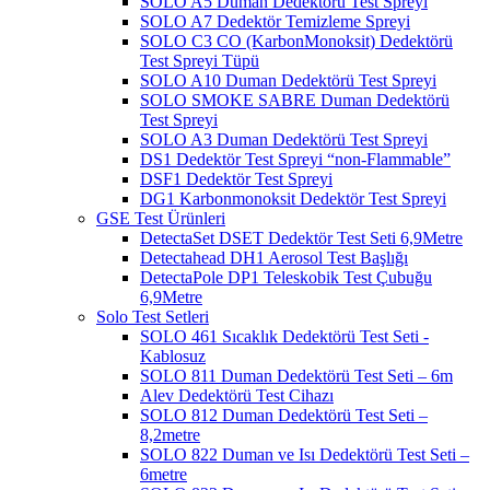
SOLO A5 Duman Dedektörü Test Spreyi
SOLO A7 Dedektör Temizleme Spreyi
SOLO C3 CO (KarbonMonoksit) Dedektörü
Test Spreyi Tüpü
SOLO A10 Duman Dedektörü Test Spreyi
SOLO SMOKE SABRE Duman Dedektörü
Test Spreyi
SOLO A3 Duman Dedektörü Test Spreyi
DS1 Dedektör Test Spreyi “non-Flammable”
DSF1 Dedektör Test Spreyi
DG1 Karbonmonoksit Dedektör Test Spreyi
GSE Test Ürünleri
DetectaSet DSET Dedektör Test Seti 6,9Metre
Detectahead DH1 Aerosol Test Başlığı
DetectaPole DP1 Teleskobik Test Çubuğu
6,9Metre
Solo Test Setleri
SOLO 461 Sıcaklık Dedektörü Test Seti -
Kablosuz
SOLO 811 Duman Dedektörü Test Seti – 6m
Alev Dedektörü Test Cihazı
SOLO 812 Duman Dedektörü Test Seti –
8,2metre
SOLO 822 Duman ve Isı Dedektörü Test Seti –
6metre