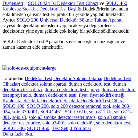
Dispenseri
,
SOLO 424 Isı Dedektör Test Cihazı
ve
SOLO 460
Kablosuz Sıcaklık Dedektör Test Başlığı
Dedektörlerin tavandan
sökülmeden çalışma testleri pratik bir şekilde yapılabilmektedir.
Ayrıca
SOLO 200 Universal Dedektör Sökme Takma Aparatı
sayesinde gerektiğinde işlem yapılacak veya değiştirilecek
dedektörler yine aynı şekilde çok kolay bir şekilde sökülmektedir.
SOLO Dedektör Test Aparatları sayesinde işletmeniz işgücü ve
zaman kazancı elde etmektedir.
Tarafından
Dedektör Test
Dedektör Sökme-Takma
,
Dedektör Test
Cihazları
dedektör sökme aparatı
,
duman dedektörü test
,
duman
dedektörü test cihazı
,
duman dedektörü test spreyi
,
duman dedektörü
test spreyi solo
,
duman dedektörü testi
,
fiyat
,
fiyat teklifi örneği
,
Kablosuz
,
Sıcaklık Dedektörü
,
Sıcaklık Dedektörü Test Cihaz
,
SOLO 100
,
SOLO 200
,
solo 200 detector removal tool
,
solo 200-
024
,
solo 330-001
,
SOLO 461
,
SOLO 610
,
solo 811 kit
,
solo 811-
001
,
solo a3
,
solo a3 smoke detector tester msds
,
solo a3 smoke
detector tester price
,
solo a3-001
,
solo dedektör
,
solo dedektör test
,
SOLO-330
,
SOLO-460
,
Test Seti
0 Yorumlar
Daha fazla oku...