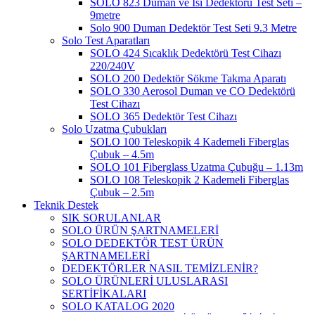
SOLO 823 Duman ve Isı Dedektörü Test Seti –
9metre
Solo 900 Duman Dedektör Test Seti 9.3 Metre
Solo Test Aparatları
SOLO 424 Sıcaklık Dedektörü Test Cihazı
220/240V
SOLO 200 Dedektör Sökme Takma Aparatı
SOLO 330 Aerosol Duman ve CO Dedektörü
Test Cihazı
SOLO 365 Dedektör Test Cihazı
Solo Uzatma Çubukları
SOLO 100 Teleskopik 4 Kademeli Fiberglas
Çubuk – 4.5m
SOLO 101 Fiberglass Uzatma Çubuğu – 1.13m
SOLO 108 Teleskopik 2 Kademeli Fiberglas
Çubuk – 2.5m
Teknik Destek
SIK SORULANLAR
SOLO ÜRÜN ŞARTNAMELERİ
SOLO DEDEKTÖR TEST ÜRÜN
ŞARTNAMELERİ
DEDEKTÖRLER NASIL TEMİZLENİR?
SOLO ÜRÜNLERİ ULUSLARASI
SERTİFİKALARI
SOLO KATALOG 2020