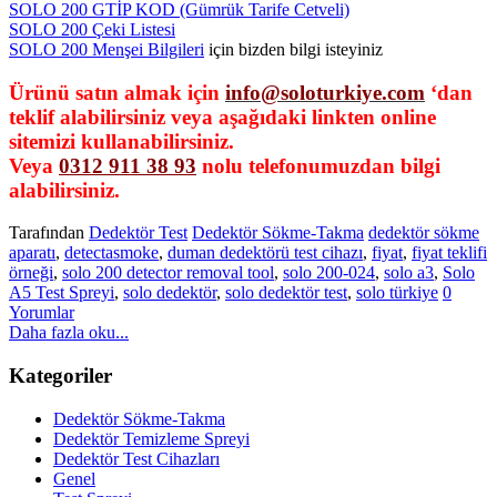
SOLO 200 GTİP KOD (Gümrük Tarife Cetveli)
SOLO 200 Çeki Listesi
SOLO 200 Menşei Bilgileri
için bizden bilgi isteyiniz
Ürünü satın almak için
info@soloturkiye.com
‘dan
teklif alabilirsiniz veya aşağıdaki linkten online
sitemizi kullanabilirsiniz.
Veya
0312 911 38 93
nolu telefonumuzdan bilgi
alabilirsiniz.
Tarafından
Dedektör Test
Dedektör Sökme-Takma
dedektör sökme
aparatı
,
detectasmoke
,
duman dedektörü test cihazı
,
fiyat
,
fiyat teklifi
örneği
,
solo 200 detector removal tool
,
solo 200-024
,
solo a3
,
Solo
A5 Test Spreyi
,
solo dedektör
,
solo dedektör test
,
solo türkiye
0
Yorumlar
Daha fazla oku...
Kategoriler
Dedektör Sökme-Takma
Dedektör Temizleme Spreyi
Dedektör Test Cihazları
Genel