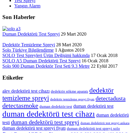
Test Spreyi
Yangın Alarm
Son Haberler
Duman Dedektörü Test Spreyi
29 Mart 2020
Dedektör Temizleme Spreyi
28 Mart 2020
Solo Türkiye Bilgilendirme
1 Ağustos 2019
SOLO Test Spreyleri Ürün Değişimi hakkında
17 Ocak 2018
SOLO A5 Duman Dedektörü Test Spreyi
16 Ocak 2018
Solo 900 Duman Dedektör Test Seti 9.3 Metre
22 Eylül 2017
Etiketler
dedektör
alev dedektörü test cihazı
dedektör sökme aparatı
temizleme spreyi
detectadusta
dedektör temizleme spreyi fiyatı
detectasmoke
duman dedektörü test
duman dedektör test
duman dedektörü test cihazı
duman dedektörü
duman dedektörü test spreyi
testi
duman dedektörü test spreyi ankara
duman dedektörü test spreyi fiyatı
duman dedektörü test spreyi solo