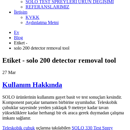
SOLO TEST SPREYLERİ ÜRÜN DEĞİŞİMİ
REFERANSLARIMIZ
İletişim
KVKK
Aydınlatma Metni
Ev
Blog
Etiket -
solo 200 detector removal tool
Etiket - solo 200 detector removal tool
27
Mar
Kullanım Hakkında
SOLO ürünlerinin kullanımı gayet basit ve test sonuçları kesindir.
Komponent parçalar tamamen birbirine uyumludur. Teleskobik
çubuklar sayesinde yerden yaklaşık 9 metreye kadar tavan
yüksekliklere kadar herhangi bir ek araca gerek duymadan çalışma
imkanı sağlanır.
Teleskobik çubuk
uçlarına takılabilen
SOLO 330 Test Sprey