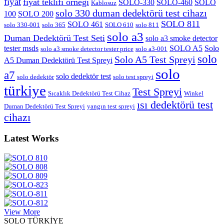
fiyat
fiyat teklifi örneği
SOLO-330
SOLO-460
SOLO
Kablosuz
solo 330 duman dedektörü test cihazı
100
SOLO 200
SOLO 811
SOLO 461
solo 330-001
solo 365
SOLO 610
solo 811
solo a3
Duman Dedektörü Test Seti
solo a3 smoke detector
tester msds
SOLO A5
Solo
solo a3 smoke detector tester price
solo a3-001
solo
Solo A5 Test Spreyi
A5 Duman Dedektörü Test Spreyi
solo
a7
solo dedektör test
solo dedektör
solo test spreyi
türkiye
Test Spreyi
Sıcaklık Dedektörü Test Cihaz
Winkel
ısı dedektörü test
Duman Dedektörü Test Spreyi
yangın test spreyi
cihazı
Latest Works
View More
SOLO TÜRKİYE