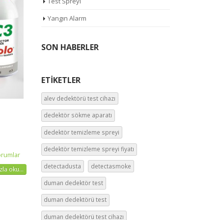
Test Spreyi
Yangın Alarm
SON HABERLER
ETIKETLER
alev dedektörü test cihazı
dedektör sökme aparatı
dedektör temizleme spreyi
dedektör temizleme spreyi fiyatı
orumlar
detectadusta
detectasmoke
la oku...
duman dedektör test
duman dedektörü test
duman dedektörü test cihazı