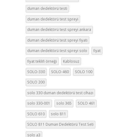
duman dedektörü testi
duman dedektörü test spreyi
duman dedektörü test spreyi ankara
duman dedektörü test spreyi fiyatı
duman dedektörü test spreyi solo
fiyat
fiyat teklifi örneği
Kablosuz
SOLO-330
SOLO-460
SOLO 100
SOLO 200
solo 330 duman dedektörü test cihazı
solo 330-001
solo 365
SOLO 461
SOLO 610
solo 811
SOLO 811 Duman Dedektörü Test Seti
solo a3