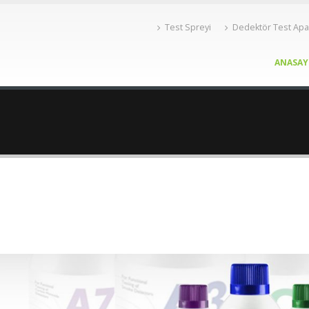
Test Spreyi
Dedektör Test Apa
ANASAY