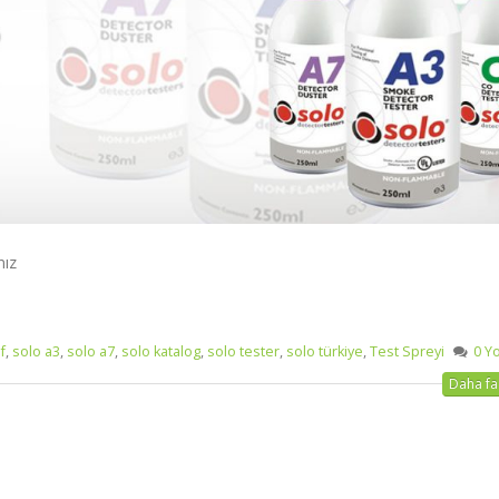
nız
f
,
solo a3
,
solo a7
,
solo katalog
,
solo tester
,
solo türkiye
,
Test Spreyi
0 Y
Daha faz