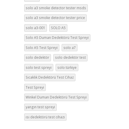
solo a3 smoke detector tester msds
solo a3 smoke detector tester price
solo a3-001
SOLO A5
Solo A5 Duman Dedektörü Test Spreyi
Solo A5 Test Spreyi
solo a7
solo dedektör
solo dedektör test
solo test spreyi
solo türkiye
Sıcaklık Dedektörü Test Cihaz
Test Spreyi
Winkel Duman Dedektörü Test Spreyi
yangın test spreyi
ısı dedektörü test cihazı