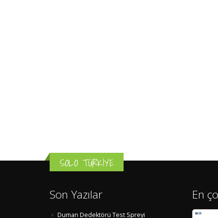
SOLO TÜRKİYE
Son Yazılar
En ço
Duman Dedektörü Test Spreyi