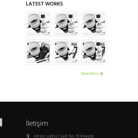
LATEST WORKS
View More
İletişim
Adres:
Lizbon Cad. No:19 Öveçler