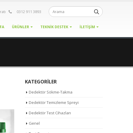
ratı
0312 911 3893
FA
ÜRÜNLER
TEKNIK DESTEK
İLETIŞIM
KATEGORILER
Dedektör Sökme-Takma
Dedektör Temizleme Spreyi
Dedektör Test Cihazları
Genel