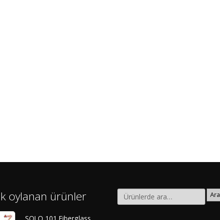
k oylanan ürünler
Ara
SOLO 101 Fiberglass