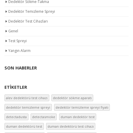
Dedektör Sökme-Takma
Dedektör Temizleme Spreyi
Dedektör Test Cihazları
Genel
Test Spreyi
Yangın Alarm
SON HABERLER
ETIKETLER
alev dedektörü test cihazı
dedektör sökme aparatı
dedektör temizleme spreyi
dedektör temizleme spreyi fiyatı
detectadusta
detectasmoke
duman dedektör test
duman dedektörü test
duman dedektörü test cihazı