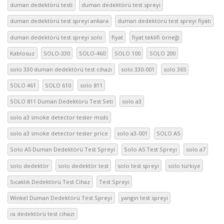
duman dedektörü testi
duman dedektörü test spreyi
duman dedektörü test spreyi ankara
duman dedektörü test spreyi fiyatı
duman dedektörü test spreyi solo
fiyat
fiyat teklifi örneği
Kablosuz
SOLO-330
SOLO-460
SOLO 100
SOLO 200
solo 330 duman dedektörü test cihazı
solo 330-001
solo 365
SOLO 461
SOLO 610
solo 811
SOLO 811 Duman Dedektörü Test Seti
solo a3
solo a3 smoke detector tester msds
solo a3 smoke detector tester price
solo a3-001
SOLO A5
Solo A5 Duman Dedektörü Test Spreyi
Solo A5 Test Spreyi
solo a7
solo dedektör
solo dedektör test
solo test spreyi
solo türkiye
Sıcaklık Dedektörü Test Cihaz
Test Spreyi
Winkel Duman Dedektörü Test Spreyi
yangın test spreyi
ısı dedektörü test cihazı