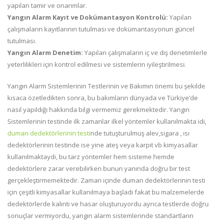
yapılan tamir ve onarımlar.
Yangın Alarm
Kayıt ve Dokümantasyon Kontrolü:
Yapılan
çalışmaların kayıtlarının tutulması ve dokümantasyonun güncel
tutulması.
Yangın Alarm
Denetim:
Yapılan çalışmaların iç ve dış denetimlerle
yeterlilikleri için kontrol edilmesi ve sistemlerin iyileştirilmesi.
Yangın Alarm Sistemlerinin Testlerinin ve Bakımın önemi bu şekilde
kısaca özetledikten sonra, bu bakımların dünyada ve Türkiye’de
nasıl yapıldığı hakkında bilgi vermemiz gerekmektedir. Yangın
Sistemlerinin testinde ilk zamanlar ilkel yöntemler kullanılmakta idi,
duman dedektörlerinin testi
nde tutuşturulmuş alev,sigara , ısı
dedektörlerinin testinde ise yine ateş veya karpit vb kimyasallar
kullanılmaktaydı, bu tarz yöntemler hem sisteme hemde
dedektörlere zarar verebilirken bunun yanında doğru bir test
gerçekleştirmemektedir. Zaman içinde duman dedektörlerinin testi
için çeşitli kimyasallar kullanılmaya başladı fakat bu malzemelerde
dedektörlerde kalıntı ve hasar oluşturuyordu ayrıca testlerde doğru
sonuçlar vermiyordu, yangın alarm sistemlerinde standartların