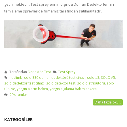
getirilmektedir. Test spreylerinin dışında Duman Dedektörlerinin
temizleme spreyleride firmamız tarafından satılmaktadır.
Tarafından
Dedektör Test
Test Spreyi
noclimb
,
solo 330 duman dedektörü test cihazı
,
solo a3
,
SOLO A5
,
solo dedektör test cihazı
,
solo detektör test
,
solo distributörü
,
solo
türkiye
,
yangın alarm bakım
,
yangın algılama bakım ankara
0 Yorumlar
Daha fazla oku...
KATEGORILER