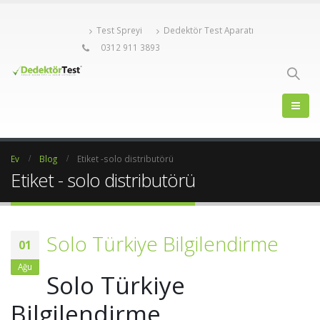
Test Spreyi
Dedektör Test Aparatı
0312 911 3893
Ev
Blog
Etiket -
solo distributörü
Etiket - solo distributörü
Solo Türkiye Bilgilendirme
01
Ağu
Solo Türkiye
Bilgilendirme