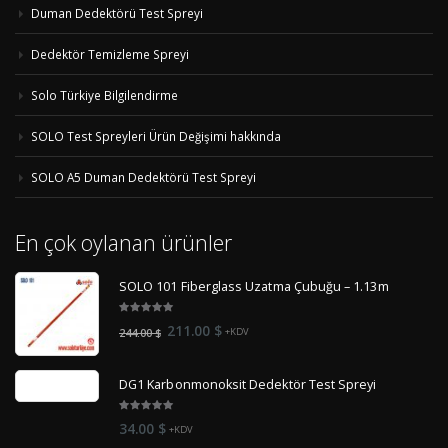
Duman Dedektörü Test Spreyi
Dedektör Temizleme Spreyi
Solo Türkiye Bilgilendirme
SOLO Test Spreyleri Ürün Değişimi hakkında
SOLO A5 Duman Dedektörü Test Spreyi
En çok oylanan ürünler
SOLO 101 Fiberglass Uzatma Çubuğu – 1.13m
5.00
out
Orijinal
Şu
211.00
$
244.00
$
+KDV
of 5
fiyat:
andaki
244.00 $.
fiyat:
DG1 Karbonmonoksit Dedektör Test Spreyi
211.00 $.
5.00
out
34.00
$
+KDV
of 5