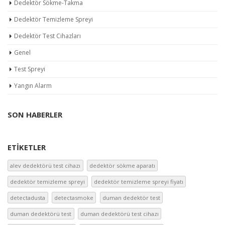
Dedektör Sökme-Takma
Dedektör Temizleme Spreyi
Dedektör Test Cihazları
Genel
Test Spreyi
Yangın Alarm
SON HABERLER
ETIKETLER
alev dedektörü test cihazı
dedektör sökme aparatı
dedektör temizleme spreyi
dedektör temizleme spreyi fiyatı
detectadusta
detectasmoke
duman dedektör test
duman dedektörü test
duman dedektörü test cihazı