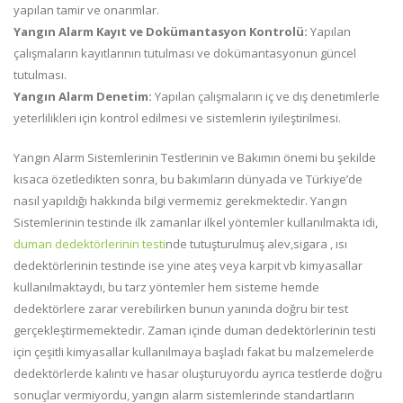
yapılan tamir ve onarımlar.
Yangın Alarm
Kayıt ve Dokümantasyon Kontrolü:
Yapılan
çalışmaların kayıtlarının tutulması ve dokümantasyonun güncel
tutulması.
Yangın Alarm
Denetim:
Yapılan çalışmaların iç ve dış denetimlerle
yeterlilikleri için kontrol edilmesi ve sistemlerin iyileştirilmesi.
Yangın Alarm Sistemlerinin Testlerinin ve Bakımın önemi bu şekilde
kısaca özetledikten sonra, bu bakımların dünyada ve Türkiye’de
nasıl yapıldığı hakkında bilgi vermemiz gerekmektedir. Yangın
Sistemlerinin testinde ilk zamanlar ilkel yöntemler kullanılmakta idi,
duman dedektörlerinin testi
nde tutuşturulmuş alev,sigara , ısı
dedektörlerinin testinde ise yine ateş veya karpit vb kimyasallar
kullanılmaktaydı, bu tarz yöntemler hem sisteme hemde
dedektörlere zarar verebilirken bunun yanında doğru bir test
gerçekleştirmemektedir. Zaman içinde duman dedektörlerinin testi
için çeşitli kimyasallar kullanılmaya başladı fakat bu malzemelerde
dedektörlerde kalıntı ve hasar oluşturuyordu ayrıca testlerde doğru
sonuçlar vermiyordu, yangın alarm sistemlerinde standartların