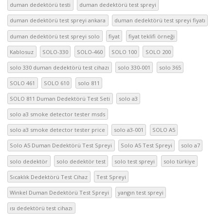
duman dedektörü testi
duman dedektörü test spreyi
duman dedektörü test spreyi ankara
duman dedektörü test spreyi fiyatı
duman dedektörü test spreyi solo
fiyat
fiyat teklifi örneği
Kablosuz
SOLO-330
SOLO-460
SOLO 100
SOLO 200
solo 330 duman dedektörü test cihazı
solo 330-001
solo 365
SOLO 461
SOLO 610
solo 811
SOLO 811 Duman Dedektörü Test Seti
solo a3
solo a3 smoke detector tester msds
solo a3 smoke detector tester price
solo a3-001
SOLO A5
Solo A5 Duman Dedektörü Test Spreyi
Solo A5 Test Spreyi
solo a7
solo dedektör
solo dedektör test
solo test spreyi
solo türkiye
Sıcaklık Dedektörü Test Cihaz
Test Spreyi
Winkel Duman Dedektörü Test Spreyi
yangın test spreyi
ısı dedektörü test cihazı