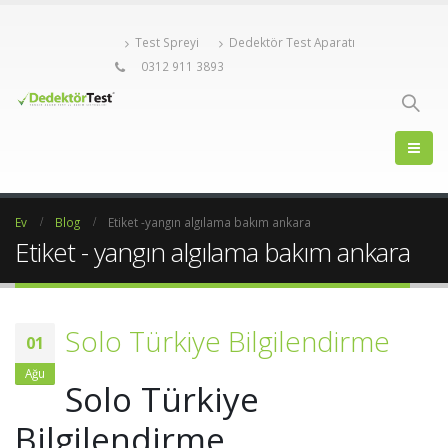
Test Spreyi
Dedektör Test Aparatı
0312 911 3893
Ev
Blog
Etiket -
yangın algılama bakım ankara
Etiket - yangın algılama bakım ankara
Solo Türkiye Bilgilendirme
01
Ağu
Solo Türkiye
Bilgilendirme