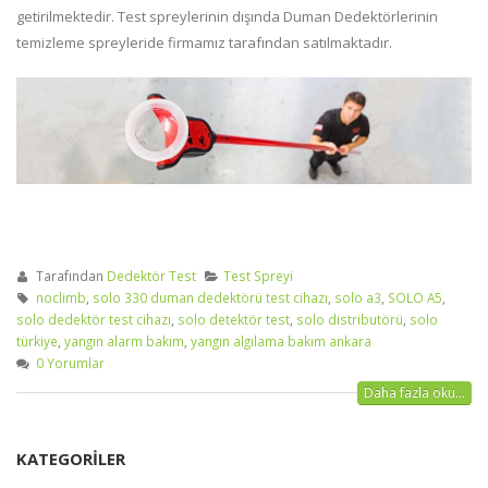
getirilmektedir. Test spreylerinin dışında Duman Dedektörlerinin
temizleme spreyleride firmamız tarafından satılmaktadır.
Tarafından
Dedektör Test
Test Spreyi
noclimb
,
solo 330 duman dedektörü test cihazı
,
solo a3
,
SOLO A5
,
solo dedektör test cihazı
,
solo detektör test
,
solo distributörü
,
solo
türkiye
,
yangın alarm bakım
,
yangın algılama bakım ankara
0 Yorumlar
Daha fazla oku...
KATEGORILER