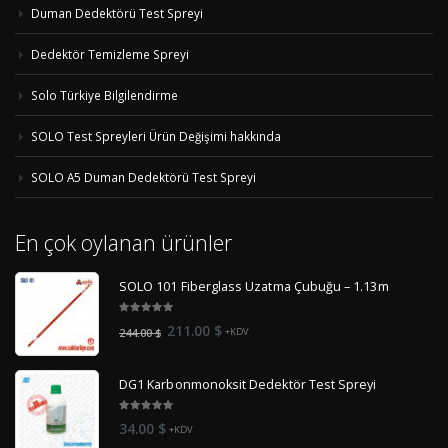
Duman Dedektörü Test Spreyi
Dedektör Temizleme Spreyi
Solo Türkiye Bilgilendirme
SOLO Test Spreyleri Ürün Değişimi hakkında
SOLO A5 Duman Dedektörü Test Spreyi
En çok oylanan ürünler
SOLO 101 Fiberglass Uzatma Çubuğu – 1.13m
5.00
out
Orijinal
Şu
211.00
$
244.00
$
+KDV
of 5
fiyat:
andaki
244.00 $.
fiyat:
DG1 Karbonmonoksit Dedektör Test Spreyi
211.00 $.
5.00
out
34.00
$
+KDV
of 5