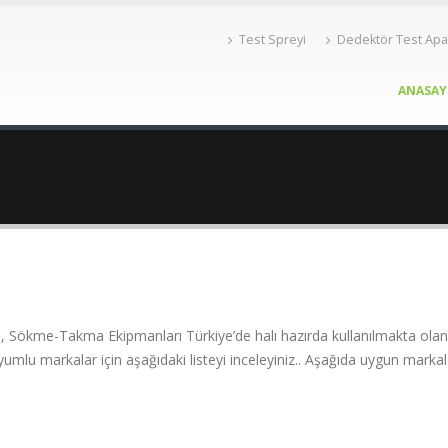
Test Spreyi
Dedektör Test Apa
ANASAY
Sökme-Takma Ekipmanları Türkiye’de halı hazırda kullanılmakta olan
yumlu markalar için aşağıdaki listeyi inceleyiniz.. Aşağıda uygun marka