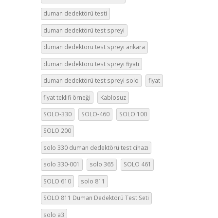
duman dedektörü testi
duman dedektörü test spreyi
duman dedektörü test spreyi ankara
duman dedektörü test spreyi fiyatı
duman dedektörü test spreyi solo
fiyat
fiyat teklifi örneği
Kablosuz
SOLO-330
SOLO-460
SOLO 100
SOLO 200
solo 330 duman dedektörü test cihazı
solo 330-001
solo 365
SOLO 461
SOLO 610
solo 811
SOLO 811 Duman Dedektörü Test Seti
solo a3