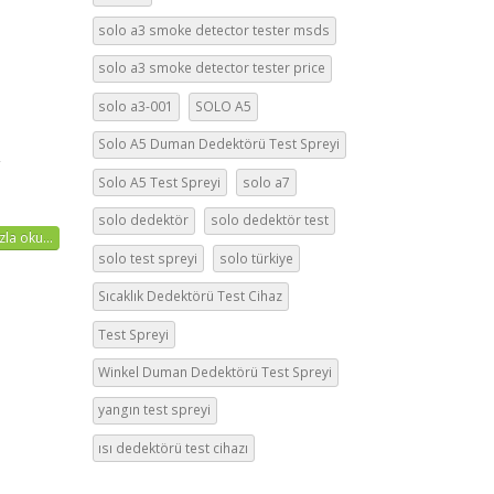
solo a3 smoke detector tester msds
solo a3 smoke detector tester price
solo a3-001
SOLO A5
Solo A5 Duman Dedektörü Test Spreyi
,
Solo A5 Test Spreyi
solo a7
solo dedektör
solo dedektör test
la oku...
solo test spreyi
solo türkiye
Sıcaklık Dedektörü Test Cihaz
Test Spreyi
Winkel Duman Dedektörü Test Spreyi
yangın test spreyi
ısı dedektörü test cihazı