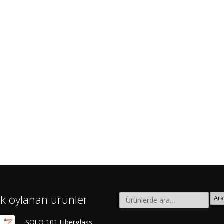
k oylanan ürünler
Ara
SOLO 101 Fiberglass