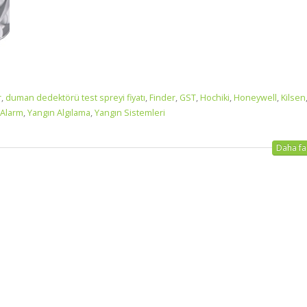
r
,
duman dedektörü test spreyi fiyatı
,
Finder
,
GST
,
Hochiki
,
Honeywell
,
Kilsen
 Alarm
,
Yangın Algılama
,
Yangın Sistemleri
Daha faz