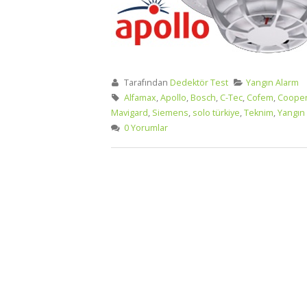
Tarafından
Dedektör Test
Yangın Alarm
Alfamax
,
Apollo
,
Bosch
,
C-Tec
,
Cofem
,
Coope
Mavigard
,
Siemens
,
solo türkiye
,
Teknim
,
Yangın
0 Yorumlar