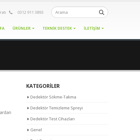
ratı
0312 911 3893
FA
ÜRÜNLER
TEKNIK DESTEK
İLETIŞIM
KATEGORILER
Dedektör Sökme-Takma
Dedektör Temizleme Spreyi
lardan
Dedektör Test Cihazları
Genel