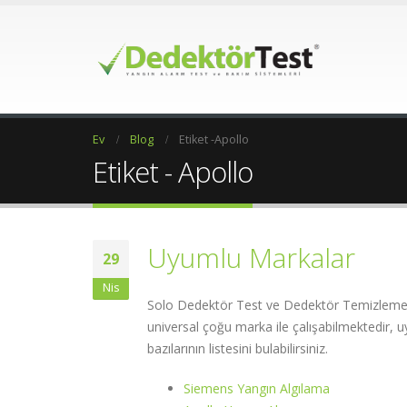
Ev
Blog
Etiket -
Apollo
Etiket - Apollo
Uyumlu Markalar
29
Nis
Solo Dedektör Test ve Dedektör Temizleme, 
universal çoğu marka ile çalışabilmektedir, u
bazılarının listesini bulabilirsiniz.
Siemens Yangın Algılama