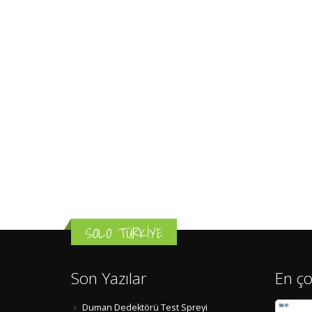
SOLO TÜRKİYE
Son Yazılar
En ço
Duman Dedektörü Test Spreyi