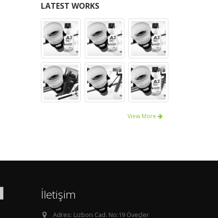
LATEST WORKS
View More
İletişim
Adres:
Lizbon Cad. No:19 Öveçler