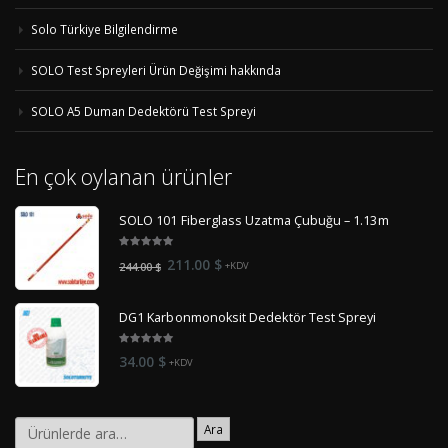
Solo Türkiye Bilgilendirme
SOLO Test Spreyleri Ürün Değişimi hakkında
SOLO A5 Duman Dedektörü Test Spreyi
En çok oylanan ürünler
SOLO 101 Fiberglass Uzatma Çubuğu – 1.13m
5.00
out
Orijinal
Şu
211.00
$
244.00
$
+KDV
of 5
fiyat:
andaki
244.00 $.
fiyat:
DG1 Karbonmonoksit Dedektör Test Spreyi
211.00 $.
5.00
out
34.00
$
+KDV
of 5
Ara