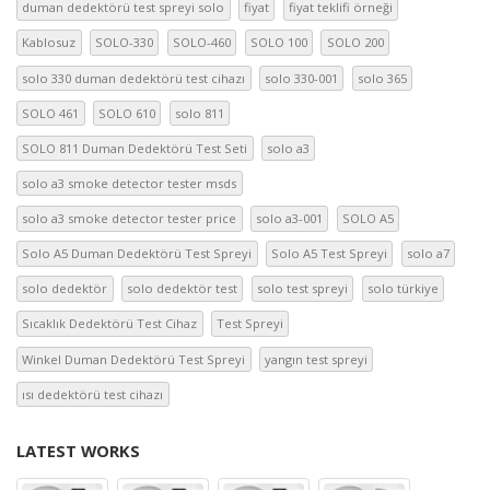
duman dedektörü test spreyi solo
fiyat
fiyat teklifi örneği
Kablosuz
SOLO-330
SOLO-460
SOLO 100
SOLO 200
solo 330 duman dedektörü test cihazı
solo 330-001
solo 365
SOLO 461
SOLO 610
solo 811
SOLO 811 Duman Dedektörü Test Seti
solo a3
solo a3 smoke detector tester msds
solo a3 smoke detector tester price
solo a3-001
SOLO A5
Solo A5 Duman Dedektörü Test Spreyi
Solo A5 Test Spreyi
solo a7
solo dedektör
solo dedektör test
solo test spreyi
solo türkiye
Sıcaklık Dedektörü Test Cihaz
Test Spreyi
Winkel Duman Dedektörü Test Spreyi
yangın test spreyi
ısı dedektörü test cihazı
LATEST WORKS