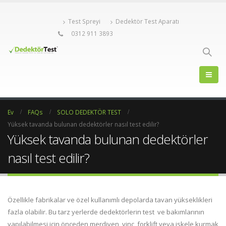
Test Spreyi
Dedektör Test Aparatı
0312 911 3893
Ev
FAQs
SOLO DEDEKTÖR TEST
Yüksek tavanda bulunan dedektörler nasıl test edilir?
Yüksek tavanda bulunan dedektörler
nasıl test edilir?
Özellikle fabrikalar ve özel kullanımlı depolarda tavan yükseklikleri
fazla olabilir. Bu tarz yerlerde dedektörlerin test ve bakımlarının
yapılabilmesi için önceden merdiven, vinç, forklift veya iskele kurmak