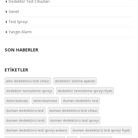
Dedektör Test Cihazları
Genel
Test Spreyi
Yangın Alarm
SON HABERLER
ETIKETLER
alev dedektörü test cihazı
dedektör sökme aparatı
dedektör temizleme spreyi
dedektör temizleme spreyi fiyatı
detectadusta
detectasmoke
duman dedektör test
duman dedektörü test
duman dedektörü test cihazı
duman dedektörü testi
duman dedektörü test spreyi
duman dedektörü test spreyi ankara
duman dedektörü test spreyi fiyatı