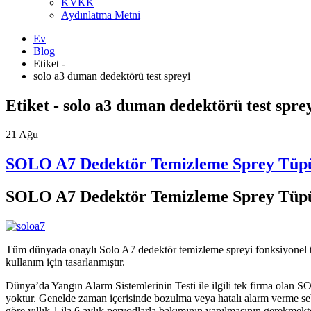
KVKK
Aydınlatma Metni
Ev
Blog
Etiket -
solo a3 duman dedektörü test spreyi
Etiket - solo a3 duman dedektörü test spre
21
Ağu
SOLO A7 Dedektör Temizleme Sprey Tüp
SOLO A7 Dedektör Temizleme Sprey Tüp
Tüm dünyada onaylı Solo A7 dedektör temizleme spreyi fonksiyonel tem
kullanım için tasarlanmıştır.
Dünya’da Yangın Alarm Sistemlerinin Testi ile ilgili tek firma ola
yoktur. Genelde zaman içerisinde bozulma veya hatalı alarm verme seb
göre yıllık 1 ila 6 aylık peryodlarla bakımının yapılmasının gerekm