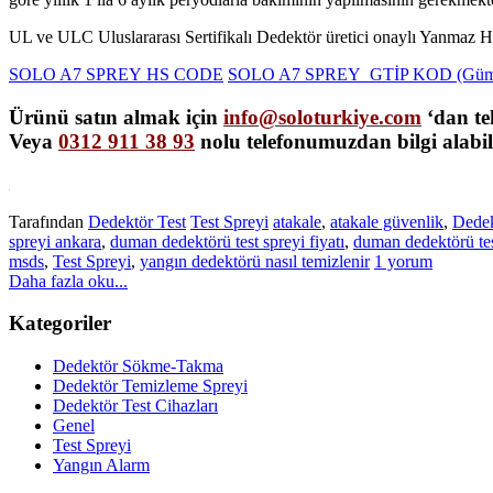
UL ve ULC Uluslararası Sertifikalı Dedektör üretici onaylı Yanmaz H
SOLO A7 SPREY HS CODE
SOLO A7 SPREY GTİP KOD (Gümrük
Ürünü satın almak için
info@soloturkiye.com
‘dan tek
Veya
0312 911 38 93
nolu telefonumuzdan bilgi alabili
Tarafından
Dedektör Test
Test Spreyi
atakale
,
atakale güvenlik
,
Dedek
spreyi ankara
,
duman dedektörü test spreyi fiyatı
,
duman dedektörü tes
msds
,
Test Spreyi
,
yangın dedektörü nasıl temizlenir
1 yorum
Daha fazla oku...
Kategoriler
Dedektör Sökme-Takma
Dedektör Temizleme Spreyi
Dedektör Test Cihazları
Genel
Test Spreyi
Yangın Alarm