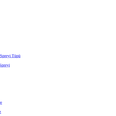
Spreyi Tüpü
preyi
re
z