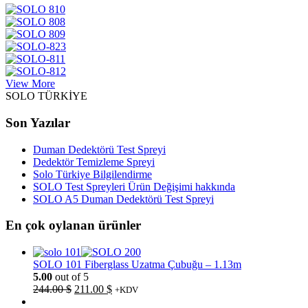
View More
SOLO TÜRKİYE
Son Yazılar
Duman Dedektörü Test Spreyi
Dedektör Temizleme Spreyi
Solo Türkiye Bilgilendirme
SOLO Test Spreyleri Ürün Değişimi hakkında
SOLO A5 Duman Dedektörü Test Spreyi
En çok oylanan ürünler
SOLO 101 Fiberglass Uzatma Çubuğu – 1.13m
5.00
out of 5
Orijinal
Şu
244.00
$
211.00
$
+KDV
fiyat:
andaki