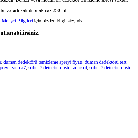
r zararlı kalıntı bırakmaz 250 ml
enşei Bilgileri
için bizden bilgi isteyiniz
ullanabilirsiniz.
r
,
duman dedektörü temizleme spreyi fiyatı
,
duman dedektörü test
preyi
,
solo a7
,
solo a7 detector duster aerosol
,
solo a7 detector duster