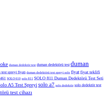
duman
moke
duman dedektörü test
duman dedektör test
fiyat
fiyat teklifi
est spreyi fiyatı
duman dedektörü test spreyi solo
SOLO 811 Duman Dedektörü Test Seti
461
SOLO 610
solo 811
solo a7
olo A5 Test Spreyi
solo dedektör test
solo dedektör
törü test cihazı