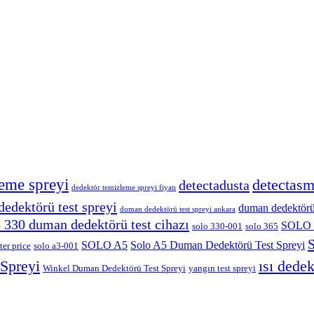
eme spreyi
detectas
detectadusta
dedektör temizleme spreyi fiyatı
edektörü test spreyi
duman dedektörü t
duman dedektörü test spreyi ankara
o 330 duman dedektörü test cihazı
SOLO 
solo 330-001
solo 365
S
SOLO A5
Solo A5 Duman Dedektörü Test Spreyi
ter price
solo a3-001
 Spreyi
ısı dedek
Winkel Duman Dedektörü Test Spreyi
yangın test spreyi