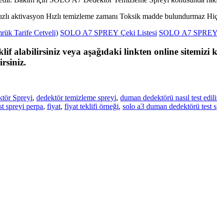
ızlı aktivasyon Hızlı temizleme zamanı Toksik madde bulundurmaz Hiçbi
 Tarife Cetveli)
SOLO A7 SPREY Çeki Listesi
SOLO A7 SPREY M
lif alabilirsiniz veya aşağıdaki linkten online sitemizi k
rsiniz.
tör Spreyi
,
dedektör temizleme spreyi
,
duman dedektörü nasıl test edili
t spreyi perpa
,
fiyat
,
fiyat teklifi örneği
,
solo a3 duman dedektörü test s