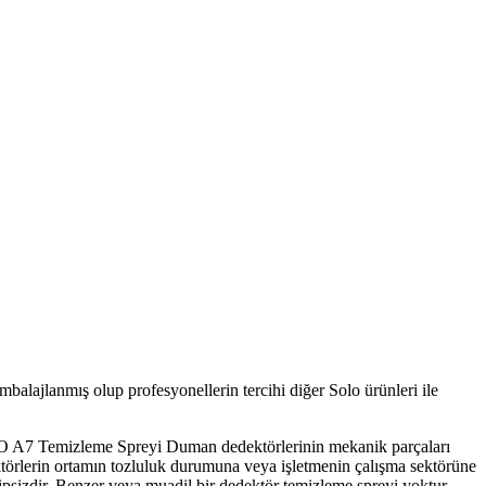
alajlanmış olup profesyonellerin tercihi diğer Solo ürünleri ile
OLO A7 Temizleme Spreyi Duman dedektörlerinin mekanik parçaları
ktörlerin ortamın tozluluk durumuna veya işletmenin çalışma sektörüne
sizdir. Benzer veya muadil bir dedektör temizleme spreyi yoktur.