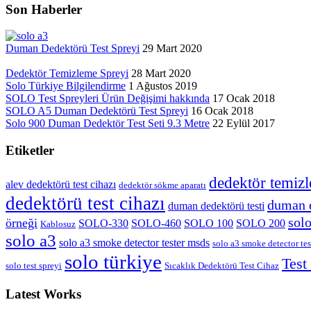
Son Haberler
Duman Dedektörü Test Spreyi
29 Mart 2020
Dedektör Temizleme Spreyi
28 Mart 2020
Solo Türkiye Bilgilendirme
1 Ağustos 2019
SOLO Test Spreyleri Ürün Değişimi hakkında
17 Ocak 2018
SOLO A5 Duman Dedektörü Test Spreyi
16 Ocak 2018
Solo 900 Duman Dedektör Test Seti 9.3 Metre
22 Eylül 2017
Etiketler
dedektör temizl
alev dedektörü test cihazı
dedektör sökme aparatı
dedektörü test cihazı
duman d
duman dedektörü testi
sol
örneği
SOLO-330
SOLO-460
SOLO 100
SOLO 200
Kablosuz
solo a3
solo a3 smoke detector tester msds
solo a3 smoke detector tes
solo türkiye
Test
solo test spreyi
Sıcaklık Dedektörü Test Cihaz
Latest Works