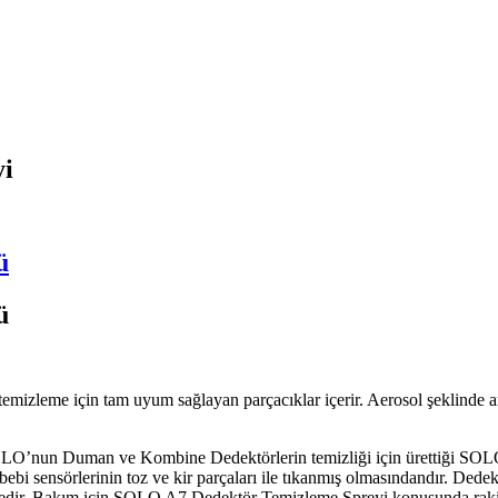
yi
ü
ü
izleme için tam uyum sağlayan parçacıklar içerir. Aerosol şeklinde amb
n SOLO’nun Duman ve Kombine Dedektörlerin temizliği için ürettiği S
ebi sensörlerinin toz ve kir parçaları ile tıkanmış olmasındandır. Dede
ektedir. Bakım için SOLO A7 Dedektör Temizleme Spreyi konusunda rakip