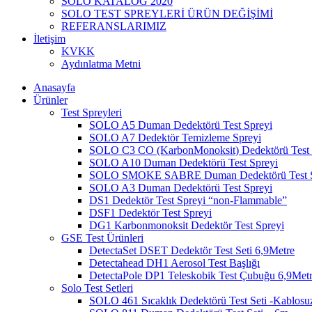
SOLO KATALOG 2020
SOLO TEST SPREYLERİ ÜRÜN DEĞİŞİMİ
REFERANSLARIMIZ
İletişim
KVKK
Aydınlatma Metni
Anasayfa
Ürünler
Test Spreyleri
SOLO A5 Duman Dedektörü Test Spreyi
SOLO A7 Dedektör Temizleme Spreyi
SOLO C3 CO (KarbonMonoksit) Dedektörü Test 
SOLO A10 Duman Dedektörü Test Spreyi
SOLO SMOKE SABRE Duman Dedektörü Test S
SOLO A3 Duman Dedektörü Test Spreyi
DS1 Dedektör Test Spreyi “non-Flammable”
DSF1 Dedektör Test Spreyi
DG1 Karbonmonoksit Dedektör Test Spreyi
GSE Test Ürünleri
DetectaSet DSET Dedektör Test Seti 6,9Metre
Detectahead DH1 Aerosol Test Başlığı
DetectaPole DP1 Teleskobik Test Çubuğu 6,9Met
Solo Test Setleri
SOLO 461 Sıcaklık Dedektörü Test Seti -Kablosu