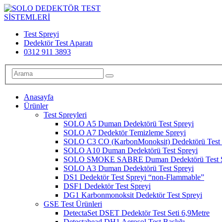
Test Spreyi
Dedektör Test Aparatı
0312 911 3893
Anasayfa
Ürünler
Test Spreyleri
SOLO A5 Duman Dedektörü Test Spreyi
SOLO A7 Dedektör Temizleme Spreyi
SOLO C3 CO (KarbonMonoksit) Dedektörü Test 
SOLO A10 Duman Dedektörü Test Spreyi
SOLO SMOKE SABRE Duman Dedektörü Test S
SOLO A3 Duman Dedektörü Test Spreyi
DS1 Dedektör Test Spreyi “non-Flammable”
DSF1 Dedektör Test Spreyi
DG1 Karbonmonoksit Dedektör Test Spreyi
GSE Test Ürünleri
DetectaSet DSET Dedektör Test Seti 6,9Metre
Detectahead DH1 Aerosol Test Başlığı