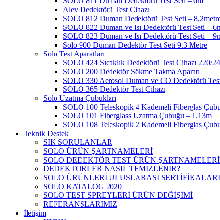
SOLO 811 Duman Dedektörü Test Seti – 6m
Alev Dedektörü Test Cihazı
SOLO 812 Duman Dedektörü Test Seti – 8,2metr
SOLO 822 Duman ve Isı Dedektörü Test Seti – 6
SOLO 823 Duman ve Isı Dedektörü Test Seti – 9
Solo 900 Duman Dedektör Test Seti 9.3 Metre
Solo Test Aparatları
SOLO 424 Sıcaklık Dedektörü Test Cihazı 220/2
SOLO 200 Dedektör Sökme Takma Aparatı
SOLO 330 Aerosol Duman ve CO Dedektörü Test
SOLO 365 Dedektör Test Cihazı
Solo Uzatma Çubukları
SOLO 100 Teleskopik 4 Kademeli Fiberglas Çub
SOLO 101 Fiberglass Uzatma Çubuğu – 1.13m
SOLO 108 Teleskopik 2 Kademeli Fiberglas Çub
Teknik Destek
SIK SORULANLAR
SOLO ÜRÜN ŞARTNAMELERİ
SOLO DEDEKTÖR TEST ÜRÜN ŞARTNAMELERİ
DEDEKTÖRLER NASIL TEMİZLENİR?
SOLO ÜRÜNLERİ ULUSLARASI SERTİFİKALARI
SOLO KATALOG 2020
SOLO TEST SPREYLERİ ÜRÜN DEĞİŞİMİ
REFERANSLARIMIZ
İletişim