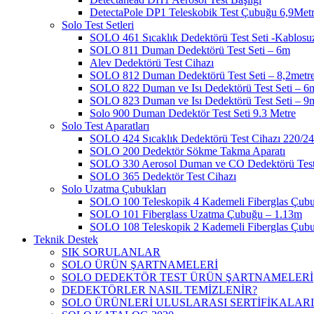
DetectaPole DP1 Teleskobik Test Çubuğu 6,9Met
Solo Test Setleri
SOLO 461 Sıcaklık Dedektörü Test Seti -Kablosu
SOLO 811 Duman Dedektörü Test Seti – 6m
Alev Dedektörü Test Cihazı
SOLO 812 Duman Dedektörü Test Seti – 8,2metr
SOLO 822 Duman ve Isı Dedektörü Test Seti – 6
SOLO 823 Duman ve Isı Dedektörü Test Seti – 9
Solo 900 Duman Dedektör Test Seti 9.3 Metre
Solo Test Aparatları
SOLO 424 Sıcaklık Dedektörü Test Cihazı 220/2
SOLO 200 Dedektör Sökme Takma Aparatı
SOLO 330 Aerosol Duman ve CO Dedektörü Test
SOLO 365 Dedektör Test Cihazı
Solo Uzatma Çubukları
SOLO 100 Teleskopik 4 Kademeli Fiberglas Çub
SOLO 101 Fiberglass Uzatma Çubuğu – 1.13m
SOLO 108 Teleskopik 2 Kademeli Fiberglas Çub
Teknik Destek
SIK SORULANLAR
SOLO ÜRÜN ŞARTNAMELERİ
SOLO DEDEKTÖR TEST ÜRÜN ŞARTNAMELERİ
DEDEKTÖRLER NASIL TEMİZLENİR?
SOLO ÜRÜNLERİ ULUSLARASI SERTİFİKALARI