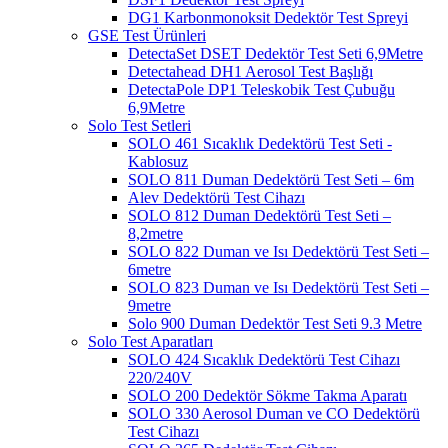
DG1 Karbonmonoksit Dedektör Test Spreyi
GSE Test Ürünleri
DetectaSet DSET Dedektör Test Seti 6,9Metre
Detectahead DH1 Aerosol Test Başlığı
DetectaPole DP1 Teleskobik Test Çubuğu
6,9Metre
Solo Test Setleri
SOLO 461 Sıcaklık Dedektörü Test Seti -
Kablosuz
SOLO 811 Duman Dedektörü Test Seti – 6m
Alev Dedektörü Test Cihazı
SOLO 812 Duman Dedektörü Test Seti –
8,2metre
SOLO 822 Duman ve Isı Dedektörü Test Seti –
6metre
SOLO 823 Duman ve Isı Dedektörü Test Seti –
9metre
Solo 900 Duman Dedektör Test Seti 9.3 Metre
Solo Test Aparatları
SOLO 424 Sıcaklık Dedektörü Test Cihazı
220/240V
SOLO 200 Dedektör Sökme Takma Aparatı
SOLO 330 Aerosol Duman ve CO Dedektörü
Test Cihazı