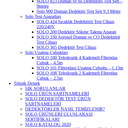
SOLO 823 Duman ve Isı Dedektörü Test Seti –
9metre
Solo 900 Duman Dedektör Test Seti 9.3 Metre
Solo Test Aparatları
SOLO 424 Sıcaklık Dedektörü Test Cihazı
220/240V
SOLO 200 Dedektör Sökme Takma Aparatı
SOLO 330 Aerosol Duman ve CO Dedektörü
Test Cihazı
SOLO 365 Dedektör Test Cihazı
Solo Uzatma Çubukları
SOLO 100 Teleskopik 4 Kademeli Fiberglas
Çubuk – 4.5m
SOLO 101 Fiberglass Uzatma Çubuğu – 1.13m
SOLO 108 Teleskopik 2 Kademeli Fiberglas
Çubuk – 2.5m
Teknik Destek
SIK SORULANLAR
SOLO ÜRÜN ŞARTNAMELERİ
SOLO DEDEKTÖR TEST ÜRÜN
ŞARTNAMELERİ
DEDEKTÖRLER NASIL TEMİZLENİR?
SOLO ÜRÜNLERİ ULUSLARASI
SERTİFİKALARI
SOLO KATALOG 2020