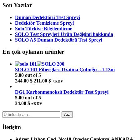
Son Yazılar
Duman Dedektörü Test Spreyi
Dedektör Temizleme Spreyi
Solo Türkiye Bilgilendirme
SOLO Test Spreyleri Ürün Değişimi hakkında
SOLO A5 Duman Dedektörü Test Spreyi
En çok oylanan ürünler
SOLO 101 Fiberglass Uzatma Çubuğu – 1.13m
5.00
out of 5
Orijinal
Şu
244.00
$
211.00
$
+KDV
fiyat:
andaki
244.00 $.
fiyat:
DG1 Karbonmonoksit Dedektör Test Spreyi
211.00 $.
5.00
out of 5
34.00
$
+KDV
Ara:
Ara
İletişim
Adres:
Lizbon Cad. No:19 Öveçler Çankaya-ANKARA