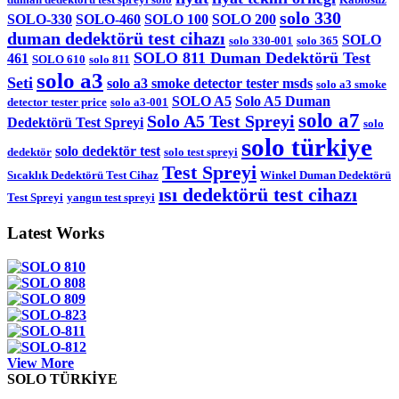
solo 330
SOLO-330
SOLO-460
SOLO 100
SOLO 200
duman dedektörü test cihazı
SOLO
solo 330-001
solo 365
SOLO 811 Duman Dedektörü Test
461
SOLO 610
solo 811
solo a3
Seti
solo a3 smoke detector tester msds
solo a3 smoke
SOLO A5
Solo A5 Duman
detector tester price
solo a3-001
solo a7
Solo A5 Test Spreyi
Dedektörü Test Spreyi
solo
solo türkiye
solo dedektör test
dedektör
solo test spreyi
Test Spreyi
Sıcaklık Dedektörü Test Cihaz
Winkel Duman Dedektörü
ısı dedektörü test cihazı
Test Spreyi
yangın test spreyi
Latest Works
View More
SOLO TÜRKİYE