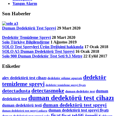
Yangın Alarm
Son Haberler
Duman Dedektörü Test Spreyi
29 Mart 2020
Dedektör Temizleme Spreyi
28 Mart 2020
Solo Türkiye Bilgilendirme
1 Ağustos 2019
SOLO Test Spreyleri Ürün Değişimi hakkında
17 Ocak 2018
SOLO A5 Duman Dedektörü Test Spreyi
16 Ocak 2018
Solo 900 Duman Dedektör Test Seti 9.3 Metre
22 Eylül 2017
Etiketler
dedektör
alev dedektörü test cihazı
dedektör sökme aparatı
temizleme spreyi
dedektör temizleme spreyi fiyatı
detectasmoke
detectadusta
duman
duman dedektör test
duman dedektörü test cihazı
dedektörü test
duman dedektörü test spreyi
duman dedektörü testi
duman dedektörü test spreyi fiyatı
duman dedektörü test spreyi ankara
fiyat
fiyat teklifi örneği
duman dedektörü test spreyi solo
Kablosuz