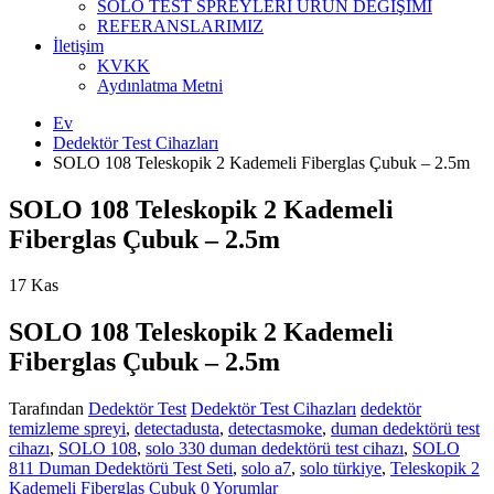
SOLO TEST SPREYLERİ ÜRÜN DEĞİŞİMİ
REFERANSLARIMIZ
İletişim
KVKK
Aydınlatma Metni
Ev
Dedektör Test Cihazları
SOLO 108 Teleskopik 2 Kademeli Fiberglas Çubuk – 2.5m
SOLO 108 Teleskopik 2 Kademeli
Fiberglas Çubuk – 2.5m
17
Kas
SOLO 108 Teleskopik 2 Kademeli
Fiberglas Çubuk – 2.5m
Tarafından
Dedektör Test
Dedektör Test Cihazları
dedektör
temizleme spreyi
,
detectadusta
,
detectasmoke
,
duman dedektörü test
cihazı
,
SOLO 108
,
solo 330 duman dedektörü test cihazı
,
SOLO
811 Duman Dedektörü Test Seti
,
solo a7
,
solo türkiye
,
Teleskopik 2
Kademeli Fiberglas Çubuk
0 Yorumlar