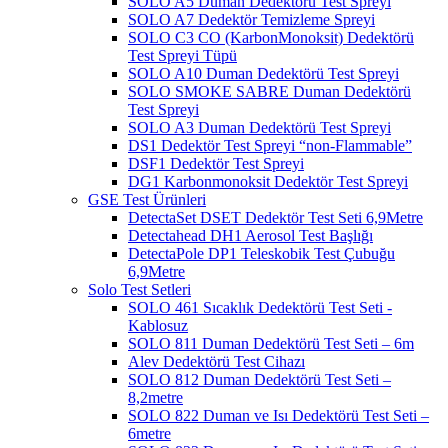
SOLO A5 Duman Dedektörü Test Spreyi
SOLO A7 Dedektör Temizleme Spreyi
SOLO C3 CO (KarbonMonoksit) Dedektörü
Test Spreyi Tüpü
SOLO A10 Duman Dedektörü Test Spreyi
SOLO SMOKE SABRE Duman Dedektörü
Test Spreyi
SOLO A3 Duman Dedektörü Test Spreyi
DS1 Dedektör Test Spreyi “non-Flammable”
DSF1 Dedektör Test Spreyi
DG1 Karbonmonoksit Dedektör Test Spreyi
GSE Test Ürünleri
DetectaSet DSET Dedektör Test Seti 6,9Metre
Detectahead DH1 Aerosol Test Başlığı
DetectaPole DP1 Teleskobik Test Çubuğu
6,9Metre
Solo Test Setleri
SOLO 461 Sıcaklık Dedektörü Test Seti -
Kablosuz
SOLO 811 Duman Dedektörü Test Seti – 6m
Alev Dedektörü Test Cihazı
SOLO 812 Duman Dedektörü Test Seti –
8,2metre
SOLO 822 Duman ve Isı Dedektörü Test Seti –
6metre