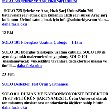
SOLO 725 Şebeke ve Araç Hızlı Şarj Ünitesi
SOLO 725 Şebeke ve Araç Hızlı Şarj ÜnitesiSolo-760
bataryaları şarj etmek için kullanılır Hızlı şarj süresi Araç şarj
kullanımı Ürünü satın almak için info@soloturkiye.com ‘dan...
daha fazla oku
12
Eki
SOLO 101 Fiberglass Uzatma Çubuğu – 1.13m
SOLO 101 fiberglas teleskopik uzatma çubuğu. SOLO 100 ile
aynı dayanıklı malzemelerden yapılmış, SOLO 101
ulaşılamayacak yükseklikte tavanlara dedektörlere ulaşan ve
6m’lik...
daha fazla oku
23
Tem
SOLO Dedektör Test Ürün Şartnamesi
SOLO 811 DUMAN VE KARBONMONOKSİT DEDEKTÖR
TEST SETİ ÜRÜN ŞARTNAMESİ 1. Ürün Universal olarak
tanımlanmış uluslararası standartlarda ölçülere sahip bütün...
daha fazla oku