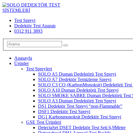
Test Spreyi
Dedektör Test Aparatı
0312 911 3893
Anasayfa
Ürünler
Test Spreyleri
SOLO A5 Duman Dedektörü Test Spreyi
SOLO A7 Dedektör Temizleme Spreyi
SOLO C3 CO (KarbonMonoksit) Dedektörü Test 
SOLO A10 Duman Dedektörü Test Spreyi
SOLO SMOKE SABRE Duman Dedektörü Test S
SOLO A3 Duman Dedektörü Test Spreyi
DS1 Dedektör Test Spreyi “non-Flammable”
DSF1 Dedektör Test Spreyi
DG1 Karbonmonoksit Dedektör Test Spreyi
GSE Test Ürünleri
DetectaSet DSET Dedektör Test Seti 6,9Metre
Detectahead DH1 Aerosol Test Başlığı