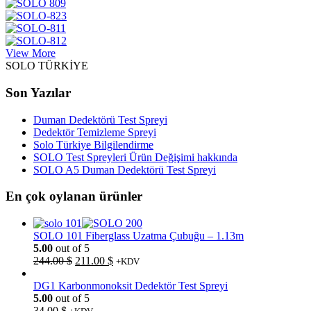
View More
SOLO TÜRKİYE
Son Yazılar
Duman Dedektörü Test Spreyi
Dedektör Temizleme Spreyi
Solo Türkiye Bilgilendirme
SOLO Test Spreyleri Ürün Değişimi hakkında
SOLO A5 Duman Dedektörü Test Spreyi
En çok oylanan ürünler
SOLO 101 Fiberglass Uzatma Çubuğu – 1.13m
5.00
out of 5
Orijinal
Şu
244.00
$
211.00
$
+KDV
fiyat:
andaki
244.00 $.
fiyat:
DG1 Karbonmonoksit Dedektör Test Spreyi
211.00 $.
5.00
out of 5
34.00
$