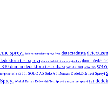
eme spreyi
detectas
detectadusta
dedektör temizleme spreyi fiyatı
edektörü test spreyi
duman dedektörü t
duman dedektörü test spreyi ankara
o 330 duman dedektörü test cihazı
SOLO 
solo 330-001
solo 365
S
SOLO A5
Solo A5 Duman Dedektörü Test Spreyi
ter price
solo a3-001
 Spreyi
ısı dedek
Winkel Duman Dedektörü Test Spreyi
yangın test spreyi