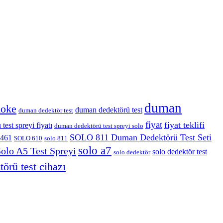
duman
moke
duman dedektörü test
duman dedektör test
fiyat
fiyat teklifi
est spreyi fiyatı
duman dedektörü test spreyi solo
SOLO 811 Duman Dedektörü Test Seti
461
SOLO 610
solo 811
solo a7
olo A5 Test Spreyi
solo dedektör test
solo dedektör
törü test cihazı