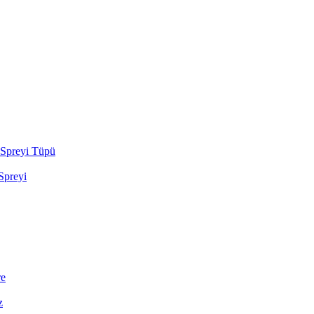
Spreyi Tüpü
preyi
re
z