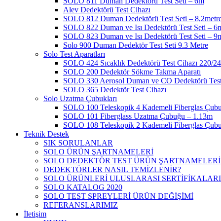
SOLO 811 Duman Dedektörü Test Seti – 6m
Alev Dedektörü Test Cihazı
SOLO 812 Duman Dedektörü Test Seti – 8,2metr
SOLO 822 Duman ve Isı Dedektörü Test Seti – 6
SOLO 823 Duman ve Isı Dedektörü Test Seti – 9
Solo 900 Duman Dedektör Test Seti 9.3 Metre
Solo Test Aparatları
SOLO 424 Sıcaklık Dedektörü Test Cihazı 220/2
SOLO 200 Dedektör Sökme Takma Aparatı
SOLO 330 Aerosol Duman ve CO Dedektörü Test
SOLO 365 Dedektör Test Cihazı
Solo Uzatma Çubukları
SOLO 100 Teleskopik 4 Kademeli Fiberglas Çub
SOLO 101 Fiberglass Uzatma Çubuğu – 1.13m
SOLO 108 Teleskopik 2 Kademeli Fiberglas Çub
Teknik Destek
SIK SORULANLAR
SOLO ÜRÜN ŞARTNAMELERİ
SOLO DEDEKTÖR TEST ÜRÜN ŞARTNAMELERİ
DEDEKTÖRLER NASIL TEMİZLENİR?
SOLO ÜRÜNLERİ ULUSLARASI SERTİFİKALARI
SOLO KATALOG 2020
SOLO TEST SPREYLERİ ÜRÜN DEĞİŞİMİ
REFERANSLARIMIZ
İletişim