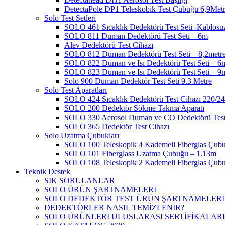
DetectaPole DP1 Teleskobik Test Çubuğu 6,9Met
Solo Test Setleri
SOLO 461 Sıcaklık Dedektörü Test Seti -Kablosu
SOLO 811 Duman Dedektörü Test Seti – 6m
Alev Dedektörü Test Cihazı
SOLO 812 Duman Dedektörü Test Seti – 8,2metr
SOLO 822 Duman ve Isı Dedektörü Test Seti – 6
SOLO 823 Duman ve Isı Dedektörü Test Seti – 9
Solo 900 Duman Dedektör Test Seti 9.3 Metre
Solo Test Aparatları
SOLO 424 Sıcaklık Dedektörü Test Cihazı 220/2
SOLO 200 Dedektör Sökme Takma Aparatı
SOLO 330 Aerosol Duman ve CO Dedektörü Test
SOLO 365 Dedektör Test Cihazı
Solo Uzatma Çubukları
SOLO 100 Teleskopik 4 Kademeli Fiberglas Çub
SOLO 101 Fiberglass Uzatma Çubuğu – 1.13m
SOLO 108 Teleskopik 2 Kademeli Fiberglas Çub
Teknik Destek
SIK SORULANLAR
SOLO ÜRÜN ŞARTNAMELERİ
SOLO DEDEKTÖR TEST ÜRÜN ŞARTNAMELERİ
DEDEKTÖRLER NASIL TEMİZLENİR?
SOLO ÜRÜNLERİ ULUSLARASI SERTİFİKALARI