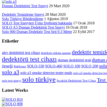
Duman Dedektörü Test Spreyi
29 Mart 2020
Dedektör Temizleme Spreyi
28 Mart 2020
Solo Türkiye Bilgilendirme
1 Ağustos 2019
SOLO Test Spreyleri Ürün Değişimi hakkında
17 Ocak 2018
SOLO A5 Duman Dedektörü Test Spreyi
16 Ocak 2018
Solo 900 Duman Dedektör Test Seti 9.3 Metre
22 Eylül 2017
Etiketler
dedektör temizl
alev dedektörü test cihazı
dedektör sökme aparatı
dedektörü test cihazı
duman d
duman dedektörü testi
sol
örneği
SOLO-330
SOLO-460
SOLO 100
SOLO 200
Kablosuz
solo a3
solo a3 smoke detector tester msds
solo a3 smoke detector tes
solo türkiye
Test
solo test spreyi
Sıcaklık Dedektörü Test Cihaz
Latest Works