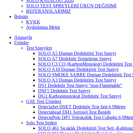
SOLO KATALOG 2020
SOLO TEST SPREYLERİ ÜRÜN DEĞİŞİMİ
REFERANSLARIMIZ
İletişim
KVKK
Aydınlatma Metni
Anasayfa
Ürünler
Test Spreyleri
SOLO A5 Duman Dedektörü Test Spreyi
SOLO A7 Dedektör Temizleme Spreyi
SOLO C3 CO (KarbonMonoksit) Dedektörü Test 
SOLO A10 Duman Dedektörü Test Spreyi
SOLO SMOKE SABRE Duman Dedektörü Test S
SOLO A3 Duman Dedektörü Test Spreyi
DS1 Dedektör Test Spreyi “non-Flammable”
DSF1 Dedektör Test Spreyi
DG1 Karbonmonoksit Dedektör Test Spreyi
GSE Test Ürünleri
DetectaSet DSET Dedektör Test Seti 6,9Metre
Detectahead DH1 Aerosol Test Başlığı
DetectaPole DP1 Teleskobik Test Çubuğu 6,9Met
Solo Test Setleri
SOLO 461 Sıcaklık Dedektörü Test Seti -Kablosu