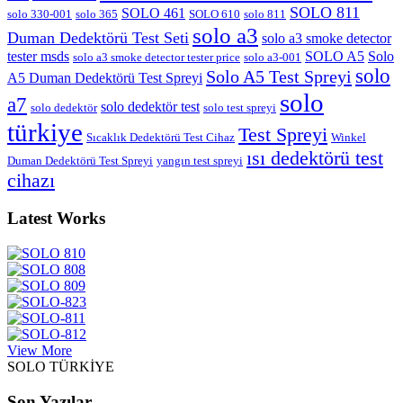
SOLO 811
SOLO 461
solo 330-001
solo 365
SOLO 610
solo 811
solo a3
Duman Dedektörü Test Seti
solo a3 smoke detector
tester msds
SOLO A5
Solo
solo a3 smoke detector tester price
solo a3-001
solo
Solo A5 Test Spreyi
A5 Duman Dedektörü Test Spreyi
solo
a7
solo dedektör test
solo dedektör
solo test spreyi
türkiye
Test Spreyi
Sıcaklık Dedektörü Test Cihaz
Winkel
ısı dedektörü test
Duman Dedektörü Test Spreyi
yangın test spreyi
cihazı
Latest Works
View More
SOLO TÜRKİYE
Son Yazılar