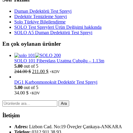
Duman Dedektörü Test Spreyi
Dedektör Temizleme Spreyi
Solo Türkiye Bilgilendirme
SOLO Test Spreyleri Ürün Değişimi hakkında
SOLO A5 Duman Dedektörü Test Spreyi
En çok oylanan ürünler
SOLO 101 Fiberglass Uzatma Çubuğu – 1.13m
5.00
out of 5
Orijinal
Şu
244.00
$
211.00
$
+KDV
fiyat:
andaki
244.00 $.
fiyat:
DG1 Karbonmonoksit Dedektör Test Spreyi
211.00 $.
5.00
out of 5
34.00
$
+KDV
Ara:
Ara
İletişim
Adres:
Lizbon Cad. No:19 Öveçler Çankaya-ANKARA
Telefon:
0312 911 38 93