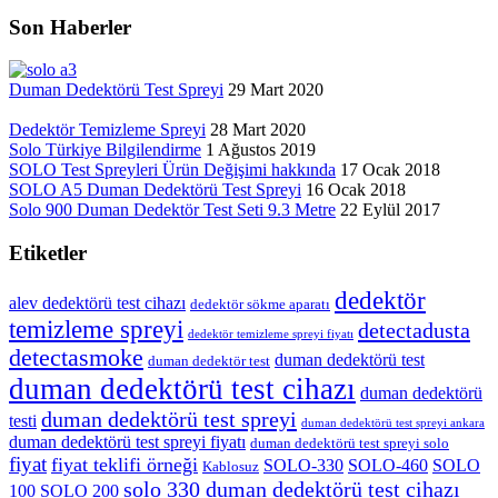
Son Haberler
Duman Dedektörü Test Spreyi
29 Mart 2020
Dedektör Temizleme Spreyi
28 Mart 2020
Solo Türkiye Bilgilendirme
1 Ağustos 2019
SOLO Test Spreyleri Ürün Değişimi hakkında
17 Ocak 2018
SOLO A5 Duman Dedektörü Test Spreyi
16 Ocak 2018
Solo 900 Duman Dedektör Test Seti 9.3 Metre
22 Eylül 2017
Etiketler
dedektör
alev dedektörü test cihazı
dedektör sökme aparatı
temizleme spreyi
detectadusta
dedektör temizleme spreyi fiyatı
detectasmoke
duman dedektörü test
duman dedektör test
duman dedektörü test cihazı
duman dedektörü
duman dedektörü test spreyi
testi
duman dedektörü test spreyi ankara
duman dedektörü test spreyi fiyatı
duman dedektörü test spreyi solo
fiyat
fiyat teklifi örneği
SOLO-330
SOLO-460
SOLO
Kablosuz
solo 330 duman dedektörü test cihazı
100
SOLO 200