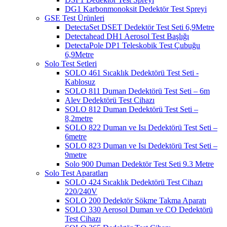
DG1 Karbonmonoksit Dedektör Test Spreyi
GSE Test Ürünleri
DetectaSet DSET Dedektör Test Seti 6,9Metre
Detectahead DH1 Aerosol Test Başlığı
DetectaPole DP1 Teleskobik Test Çubuğu
6,9Metre
Solo Test Setleri
SOLO 461 Sıcaklık Dedektörü Test Seti -
Kablosuz
SOLO 811 Duman Dedektörü Test Seti – 6m
Alev Dedektörü Test Cihazı
SOLO 812 Duman Dedektörü Test Seti –
8,2metre
SOLO 822 Duman ve Isı Dedektörü Test Seti –
6metre
SOLO 823 Duman ve Isı Dedektörü Test Seti –
9metre
Solo 900 Duman Dedektör Test Seti 9.3 Metre
Solo Test Aparatları
SOLO 424 Sıcaklık Dedektörü Test Cihazı
220/240V
SOLO 200 Dedektör Sökme Takma Aparatı
SOLO 330 Aerosol Duman ve CO Dedektörü
Test Cihazı