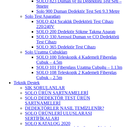
SOLO 823 Duman ve Isı Dedektörü Test Seti –
9metre
Solo 900 Duman Dedektör Test Seti 9.3 Metre
Solo Test Aparatları
SOLO 424 Sıcaklık Dedektörü Test Cihazı
220/240V
SOLO 200 Dedektör Sökme Takma Aparatı
SOLO 330 Aerosol Duman ve CO Dedektörü
Test Cihazı
SOLO 365 Dedektör Test Cihazı
Solo Uzatma Çubukları
SOLO 100 Teleskopik 4 Kademeli Fiberglas
Çubuk – 4.5m
SOLO 101 Fiberglass Uzatma Çubuğu – 1.13m
SOLO 108 Teleskopik 2 Kademeli Fiberglas
Çubuk – 2.5m
Teknik Destek
SIK SORULANLAR
SOLO ÜRÜN ŞARTNAMELERİ
SOLO DEDEKTÖR TEST ÜRÜN
ŞARTNAMELERİ
DEDEKTÖRLER NASIL TEMİZLENİR?
SOLO ÜRÜNLERİ ULUSLARASI
SERTİFİKALARI
SOLO KATALOG 2020