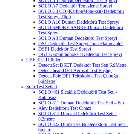
SOLO A5 Duman Dedektörü Test Spreyi
SOLO A7 Dedektör Temizleme Spreyi
SOLO C3 CO (KarbonMonoksit) Dedektörü
Test Spreyi Tüpü
SOLO A10 Duman Dedektörü Test Spreyi
SOLO SMOKE SABRE Duman Dedektörü
Test Spreyi
SOLO A3 Duman Dedektörü Test Spreyi
DS1 Dedektör Test Spreyi “non-Flammable”
DSF1 Dedektör Test Spreyi
DG1 Karbonmonoksit Dedektör Test Spreyi
GSE Test Ürünleri
DetectaSet DSET Dedektör Test Seti 6,9Metre
Detectahead DH1 Aerosol Test Başlığı
DetectaPole DP1 Teleskobik Test Çubuğu
6,9Metre
Solo Test Setleri
SOLO 461 Sıcaklık Dedektörü Test Seti -
Kablosuz
SOLO 811 Duman Dedektörü Test Seti – 6m
Alev Dedektörü Test Cihazı
SOLO 812 Duman Dedektörü Test Seti –
8,2metre
SOLO 822 Duman ve Isı Dedektörü Test Seti –
6metre