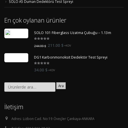
SOLO A5 Duman Dedektörü Test Spreyi
En çok oylanan ürünler
SOLO 101 Fiberglass Uzatma Çubuğu – 1.13m
5.00
out
Orijinal
Şu
211.00
$
244.00
$
+KDV
of 5
fiyat:
andaki
DG1 Karbonmonoksit Dedektör Test Spreyi
244.00 $.
fiyat:
211.00 $.
5.00
out
34.00
$
+KDV
of 5
Ara
İletişim
Adres:
Lizbon Cad. No:19 Öveçler Çankaya-ANKARA