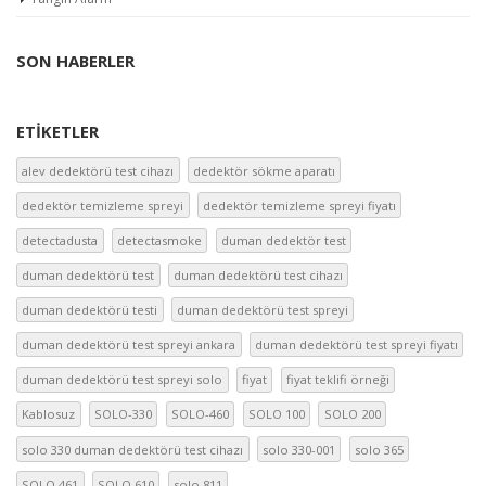
SON HABERLER
ETIKETLER
alev dedektörü test cihazı
dedektör sökme aparatı
dedektör temizleme spreyi
dedektör temizleme spreyi fiyatı
detectadusta
detectasmoke
duman dedektör test
duman dedektörü test
duman dedektörü test cihazı
duman dedektörü testi
duman dedektörü test spreyi
duman dedektörü test spreyi ankara
duman dedektörü test spreyi fiyatı
duman dedektörü test spreyi solo
fiyat
fiyat teklifi örneği
Kablosuz
SOLO-330
SOLO-460
SOLO 100
SOLO 200
solo 330 duman dedektörü test cihazı
solo 330-001
solo 365
SOLO 461
SOLO 610
solo 811