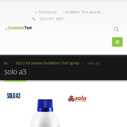
Test Spreyi
Dedektör Test Aparatı
0312 911 3893
Ev
SOLO A3 Duman Dedektörü Test Spreyi
solo a3
solo a3