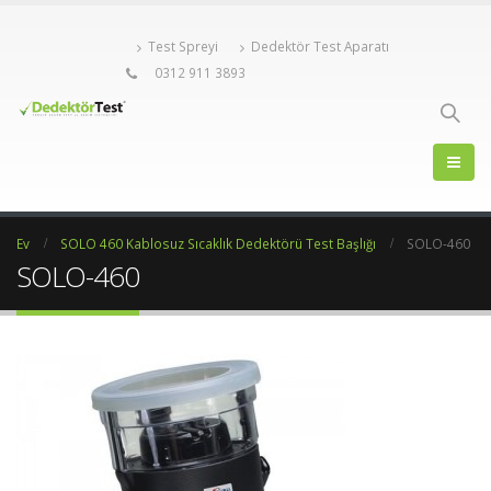
Test Spreyi
Dedektör Test Aparatı
0312 911 3893
Ev
SOLO 460 Kablosuz Sıcaklık Dedektörü Test Başlığı
SOLO-460
SOLO-460