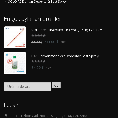
SOLO A5 Duman Dedektörü Test Spreyi
En çok oylanan ürünler
SOLO 101 Fiberglass Uzatma Çubuğu – 1.13m
5.00
out
Orijinal
Şu
211.00
$
244.00
$
+KDV
of 5
fiyat:
andaki
244.00 $.
fiyat:
DG1 Karbonmonoksit Dedektör Test Spreyi
211.00 $.
5.00
out
34.00
$
+KDV
of 5
Ara
İletişim
Adres:
Lizbon Cad. No:19 Öveçler Çankaya-ANKARA