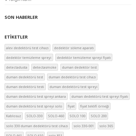
SON HABERLER
ETIKETLER
alev dedektörü test cihazı
dedektör sökme aparatı
dedektör temizleme spreyi
dedektör temizleme spreyi fiyatı
detectadusta
detectasmoke
duman dedektör test
duman dedektörü test
duman dedektörü test cihazı
duman dedektörü testi
duman dedektörü test spreyi
duman dedektörü test spreyi ankara
duman dedektörü test spreyi fiyatı
duman dedektörü test spreyi solo
fiyat
fiyat teklifi örneği
Kablosuz
SOLO-330
SOLO-460
SOLO 100
SOLO 200
solo 330 duman dedektörü test cihazı
solo 330-001
solo 365
SOLO 461
SOLO 610
solo 811