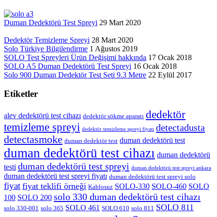
Duman Dedektörü Test Spreyi
29 Mart 2020
Dedektör Temizleme Spreyi
28 Mart 2020
Solo Türkiye Bilgilendirme
1 Ağustos 2019
SOLO Test Spreyleri Ürün Değişimi hakkında
17 Ocak 2018
SOLO A5 Duman Dedektörü Test Spreyi
16 Ocak 2018
Solo 900 Duman Dedektör Test Seti 9.3 Metre
22 Eylül 2017
Etiketler
dedektör
alev dedektörü test cihazı
dedektör sökme aparatı
temizleme spreyi
detectadusta
dedektör temizleme spreyi fiyatı
detectasmoke
duman dedektörü test
duman dedektör test
duman dedektörü test cihazı
duman dedektörü
duman dedektörü test spreyi
testi
duman dedektörü test spreyi ankara
duman dedektörü test spreyi fiyatı
duman dedektörü test spreyi solo
fiyat
fiyat teklifi örneği
SOLO-330
SOLO-460
SOLO
Kablosuz
solo 330 duman dedektörü test cihazı
100
SOLO 200
SOLO 811
SOLO 461
solo 330-001
solo 365
SOLO 610
solo 811