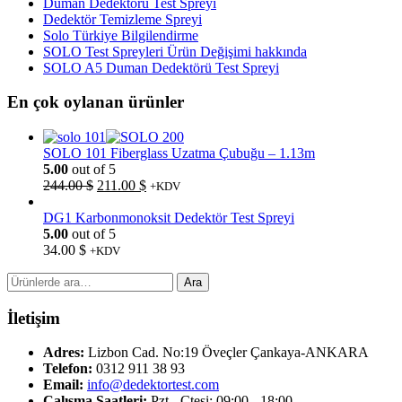
Duman Dedektörü Test Spreyi
Dedektör Temizleme Spreyi
Solo Türkiye Bilgilendirme
SOLO Test Spreyleri Ürün Değişimi hakkında
SOLO A5 Duman Dedektörü Test Spreyi
En çok oylanan ürünler
SOLO 101 Fiberglass Uzatma Çubuğu – 1.13m
5.00
out of 5
Orijinal
Şu
244.00
$
211.00
$
+KDV
fiyat:
andaki
244.00 $.
fiyat:
DG1 Karbonmonoksit Dedektör Test Spreyi
211.00 $.
5.00
out of 5
34.00
$
+KDV
Ara:
Ara
İletişim
Adres:
Lizbon Cad. No:19 Öveçler Çankaya-ANKARA
Telefon:
0312 911 38 93
Email:
info@dedektortest.com
Çalışma Saatleri:
Pzt - Ctesi: 09:00 - 18:00