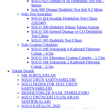
SOLO 823 Duman ve Isı Dedektörü Test Seti –
9metre
Solo 900 Duman Dedektör Test Seti 9.3 Metre
Solo Test Aparatları
SOLO 424 Sıcaklık Dedektörü Test Cihazı
220/240V
SOLO 200 Dedektör Sökme Takma Aparatı
SOLO 330 Aerosol Duman ve CO Dedektörü
Test Cihazı
SOLO 365 Dedektör Test Cihazı
Solo Uzatma Çubukları
SOLO 100 Teleskopik 4 Kademeli Fiberglas
Çubuk – 4.5m
SOLO 101 Fiberglass Uzatma Çubuğu – 1.13m
SOLO 108 Teleskopik 2 Kademeli Fiberglas
Çubuk – 2.5m
Teknik Destek
SIK SORULANLAR
SOLO ÜRÜN ŞARTNAMELERİ
SOLO DEDEKTÖR TEST ÜRÜN
ŞARTNAMELERİ
DEDEKTÖRLER NASIL TEMİZLENİR?
SOLO ÜRÜNLERİ ULUSLARASI
SERTİFİKALARI
SOLO KATALOG 2020