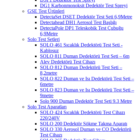
DG1 Karbonmonoksit Dedektör Test Spreyi
GSE Test Ürünleri
DetectaSet DSET Dedektör Test Seti 6,9Metre
Detectahead DH1 Aerosol Test Başlığı
DetectaPole DP1 Teleskobik Test Çubuğu
6,9Metre
Solo Test Setleri
SOLO 461 Sıcaklık Dedektörü Test Seti -
Kablosuz
SOLO 811 Duman Dedektörü Test Seti – 6m
Alev Dedektörü Test Cihazı
SOLO 812 Duman Dedektörü Test Seti –
8,2metre
SOLO 822 Duman ve Isı Dedektörü Test Seti –
6metre
SOLO 823 Duman ve Isı Dedektörü Test Seti –
9metre
Solo 900 Duman Dedektör Test Seti 9.3 Metre
Solo Test Aparatları
SOLO 424 Sıcaklık Dedektörü Test Cihazı
220/240V
SOLO 200 Dedektör Sökme Takma Aparatı
SOLO 330 Aerosol Duman ve CO Dedektörü
Test Cihazı