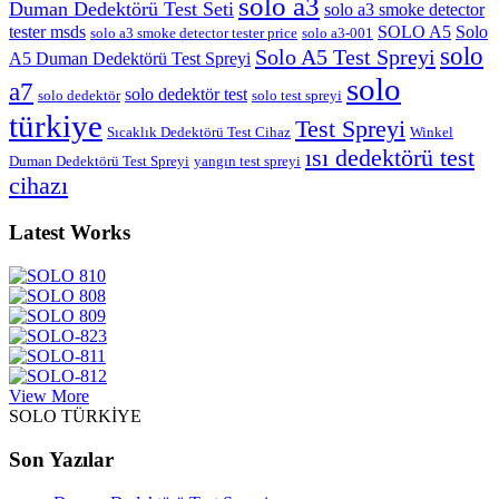
solo a3
Duman Dedektörü Test Seti
solo a3 smoke detector
tester msds
SOLO A5
Solo
solo a3 smoke detector tester price
solo a3-001
solo
Solo A5 Test Spreyi
A5 Duman Dedektörü Test Spreyi
solo
a7
solo dedektör test
solo dedektör
solo test spreyi
türkiye
Test Spreyi
Sıcaklık Dedektörü Test Cihaz
Winkel
ısı dedektörü test
Duman Dedektörü Test Spreyi
yangın test spreyi
cihazı
Latest Works
View More
SOLO TÜRKİYE
Son Yazılar