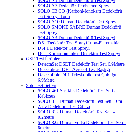
SOLO A5 Duman Dedektörü Test Spreyi
SOLO A7 Dedektör Temizleme Spreyi
SOLO C3 CO (KarbonMonoksit) Dedektörü
Test Spreyi Tüpü
SOLO A10 Duman Dedektörü Test Spreyi
SOLO SMOKE SABRE Duman Dedektörü
Test Spreyi
SOLO A3 Duman Dedektörü Test Spreyi
DS1 Dedektör Test Spreyi “non-Flammable”
DSF1 Dedektör Test Spreyi
DG1 Karbonmonoksit Dedektör Test Spreyi
GSE Test Ürünleri
DetectaSet DSET Dedektör Test Seti 6,9Metre
Detectahead DH1 Aerosol Test Başlığı
DetectaPole DP1 Teleskobik Test Çubuğu
6,9Metre
Solo Test Setleri
SOLO 461 Sıcaklık Dedektörü Test Seti -
Kablosuz
SOLO 811 Duman Dedektörü Test Seti – 6m
Alev Dedektörü Test Cihazı
SOLO 812 Duman Dedektörü Test Seti –
8,2metre
SOLO 822 Duman ve Isı Dedektörü Test Seti –
6metre