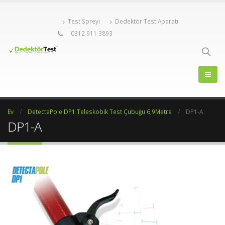
Test Spreyi
Dedektör Test Aparatı
0312 911 3893
Ev
DetectaPole DP1 Teleskobik Test Çubuğu 6,9Metre
DP1-A
DP1-A