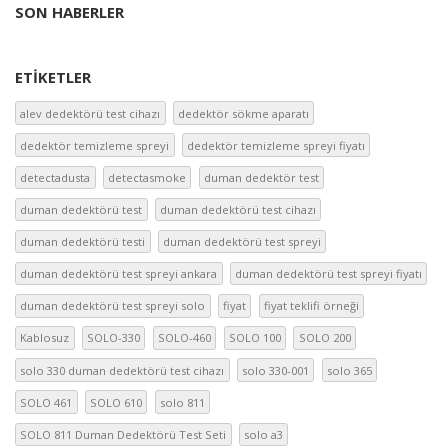
SON HABERLER
ETIKETLER
alev dedektörü test cihazı
dedektör sökme aparatı
dedektör temizleme spreyi
dedektör temizleme spreyi fiyatı
detectadusta
detectasmoke
duman dedektör test
duman dedektörü test
duman dedektörü test cihazı
duman dedektörü testi
duman dedektörü test spreyi
duman dedektörü test spreyi ankara
duman dedektörü test spreyi fiyatı
duman dedektörü test spreyi solo
fiyat
fiyat teklifi örneği
Kablosuz
SOLO-330
SOLO-460
SOLO 100
SOLO 200
solo 330 duman dedektörü test cihazı
solo 330-001
solo 365
SOLO 461
SOLO 610
solo 811
SOLO 811 Duman Dedektörü Test Seti
solo a3