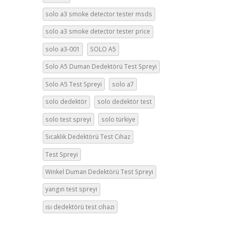
solo a3 smoke detector tester msds
solo a3 smoke detector tester price
solo a3-001
SOLO A5
Solo A5 Duman Dedektörü Test Spreyi
Solo A5 Test Spreyi
solo a7
solo dedektör
solo dedektör test
solo test spreyi
solo türkiye
Sıcaklık Dedektörü Test Cihaz
Test Spreyi
Winkel Duman Dedektörü Test Spreyi
yangın test spreyi
ısı dedektörü test cihazı