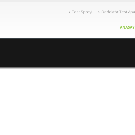
Test Spreyi
Dedektör Test Apa
ANASAY