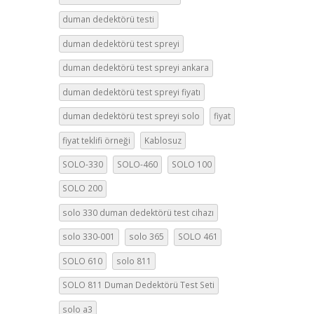
duman dedektörü testi
duman dedektörü test spreyi
duman dedektörü test spreyi ankara
duman dedektörü test spreyi fiyatı
duman dedektörü test spreyi solo
fiyat
fiyat teklifi örneği
Kablosuz
SOLO-330
SOLO-460
SOLO 100
SOLO 200
solo 330 duman dedektörü test cihazı
solo 330-001
solo 365
SOLO 461
SOLO 610
solo 811
SOLO 811 Duman Dedektörü Test Seti
solo a3