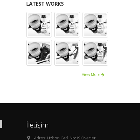
LATEST WORKS
View More
İletişim
Adres:
Lizbon Cad. No:19 Öveçler