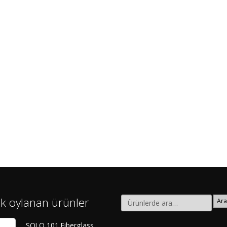
k oylanan ürünler
Ara
SOLO 101 Fiberglass