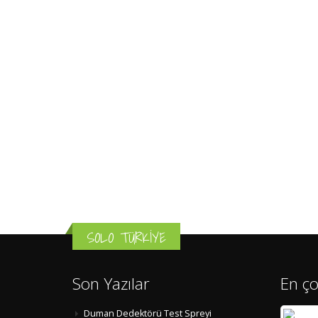
SOLO TÜRKİYE
Son Yazılar
En ço
Duman Dedektörü Test Spreyi