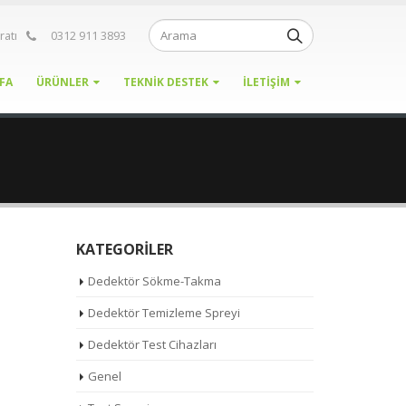
ratı
0312 911 3893
FA
ÜRÜNLER
TEKNIK DESTEK
İLETIŞIM
KATEGORILER
Dedektör Sökme-Takma
Dedektör Temizleme Spreyi
Dedektör Test Cihazları
Genel