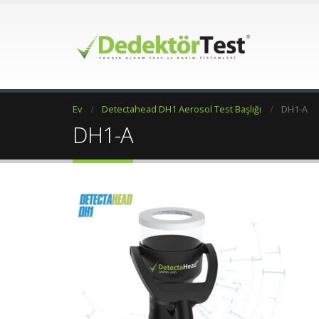
Ev
Detectahead DH1 Aerosol Test Başlığı
DH1-A
DH1-A