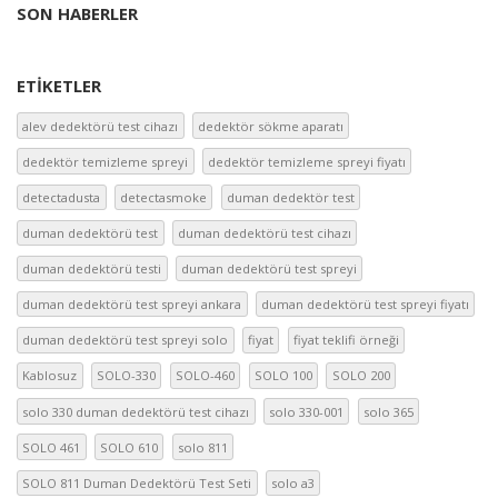
SON HABERLER
ETIKETLER
alev dedektörü test cihazı
dedektör sökme aparatı
dedektör temizleme spreyi
dedektör temizleme spreyi fiyatı
detectadusta
detectasmoke
duman dedektör test
duman dedektörü test
duman dedektörü test cihazı
duman dedektörü testi
duman dedektörü test spreyi
duman dedektörü test spreyi ankara
duman dedektörü test spreyi fiyatı
duman dedektörü test spreyi solo
fiyat
fiyat teklifi örneği
Kablosuz
SOLO-330
SOLO-460
SOLO 100
SOLO 200
solo 330 duman dedektörü test cihazı
solo 330-001
solo 365
SOLO 461
SOLO 610
solo 811
SOLO 811 Duman Dedektörü Test Seti
solo a3