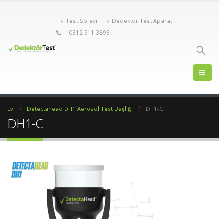
Test Spreyi
Dedektör Test Aparatı
0312 911 3893
Ev
Detectahead DH1 Aerosol Test Başlığı
DH1-C
DH1-C