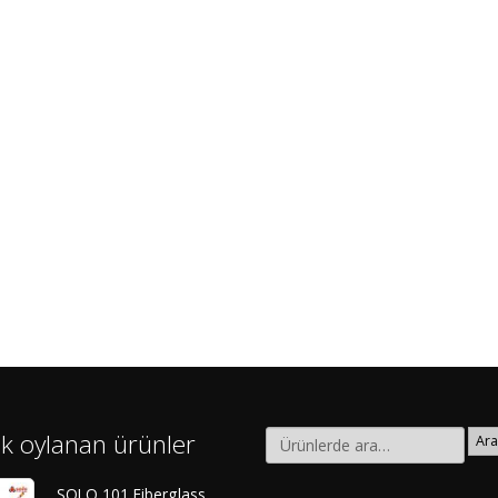
k oylanan ürünler
Ara
SOLO 101 Fiberglass