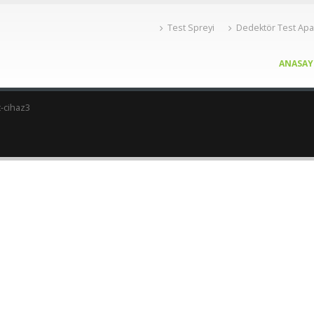
Test Spreyi
Dedektör Test Apa
ANASAY
-cihaz3