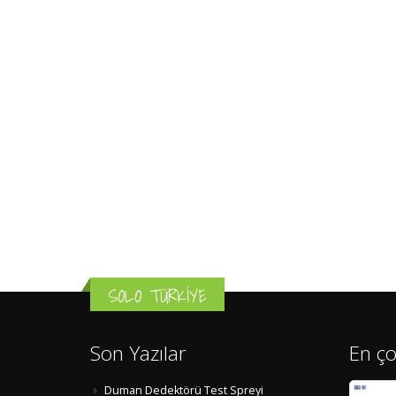
SOLO TÜRKİYE
Son Yazılar
En ço
Duman Dedektörü Test Spreyi