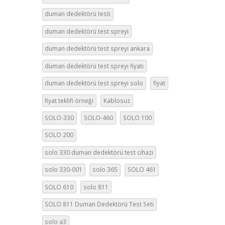
duman dedektörü testi
duman dedektörü test spreyi
duman dedektörü test spreyi ankara
duman dedektörü test spreyi fiyatı
duman dedektörü test spreyi solo
fiyat
fiyat teklifi örneği
Kablosuz
SOLO-330
SOLO-460
SOLO 100
SOLO 200
solo 330 duman dedektörü test cihazı
solo 330-001
solo 365
SOLO 461
SOLO 610
solo 811
SOLO 811 Duman Dedektörü Test Seti
solo a3