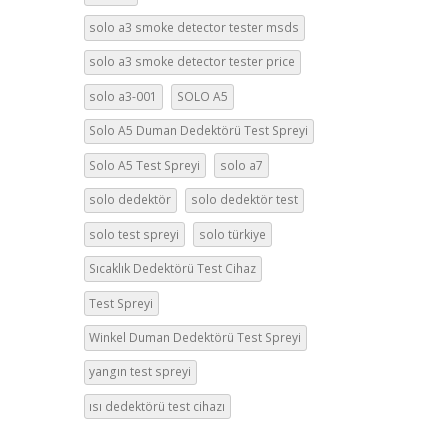
solo a3 smoke detector tester msds
solo a3 smoke detector tester price
solo a3-001
SOLO A5
Solo A5 Duman Dedektörü Test Spreyi
Solo A5 Test Spreyi
solo a7
solo dedektör
solo dedektör test
solo test spreyi
solo türkiye
Sıcaklık Dedektörü Test Cihaz
Test Spreyi
Winkel Duman Dedektörü Test Spreyi
yangın test spreyi
ısı dedektörü test cihazı