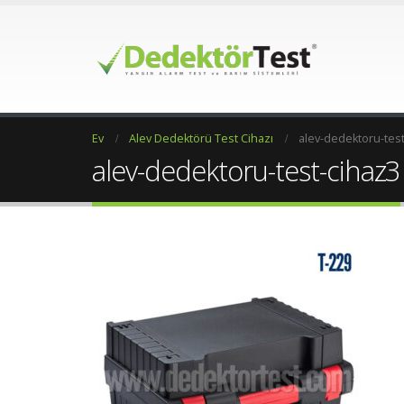
Ev
Alev Dedektörü Test Cihazı
alev-dedektoru-test
alev-dedektoru-test-cihaz3