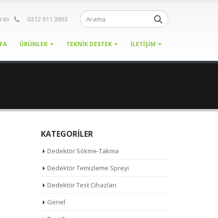
ratı
0312 911 3893
FA
ÜRÜNLER
TEKNIK DESTEK
İLETIŞIM
KATEGORILER
Dedektör Sökme-Takma
Dedektör Temizleme Spreyi
Dedektör Test Cihazları
Genel