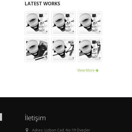
LATEST WORKS
View More
İletişim
Adres:
Lizbon Cad. No:19 Öveçler