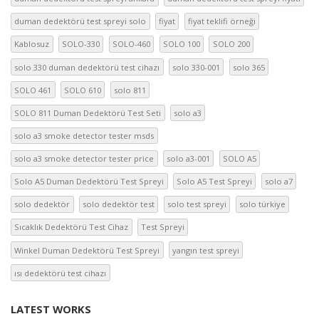
duman dedektörü test spreyi solo
fiyat
fiyat teklifi örneği
Kablosuz
SOLO-330
SOLO-460
SOLO 100
SOLO 200
solo 330 duman dedektörü test cihazı
solo 330-001
solo 365
SOLO 461
SOLO 610
solo 811
SOLO 811 Duman Dedektörü Test Seti
solo a3
solo a3 smoke detector tester msds
solo a3 smoke detector tester price
solo a3-001
SOLO A5
Solo A5 Duman Dedektörü Test Spreyi
Solo A5 Test Spreyi
solo a7
solo dedektör
solo dedektör test
solo test spreyi
solo türkiye
Sıcaklık Dedektörü Test Cihaz
Test Spreyi
Winkel Duman Dedektörü Test Spreyi
yangın test spreyi
ısı dedektörü test cihazı
LATEST WORKS