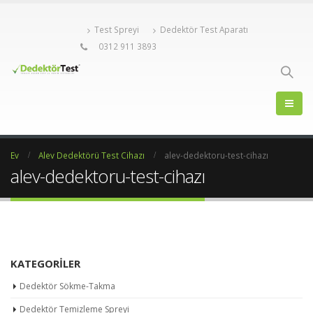
Test Spreyi
Dedektör Test Aparatı
0312 911 3893
Ev
Alev Dedektörü Test Cihazı
alev-dedektoru-test-cihazı
alev-dedektoru-test-cihazı
KATEGORILER
Dedektör Sökme-Takma
Dedektör Temizleme Spreyi