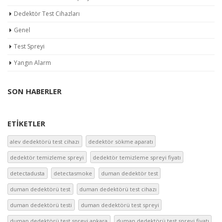
Dedektör Test Cihazları
Genel
Test Spreyi
Yangın Alarm
SON HABERLER
ETIKETLER
alev dedektörü test cihazı
dedektör sökme aparatı
dedektör temizleme spreyi
dedektör temizleme spreyi fiyatı
detectadusta
detectasmoke
duman dedektör test
duman dedektörü test
duman dedektörü test cihazı
duman dedektörü testi
duman dedektörü test spreyi
duman dedektörü test spreyi ankara
duman dedektörü test spreyi fiyatı