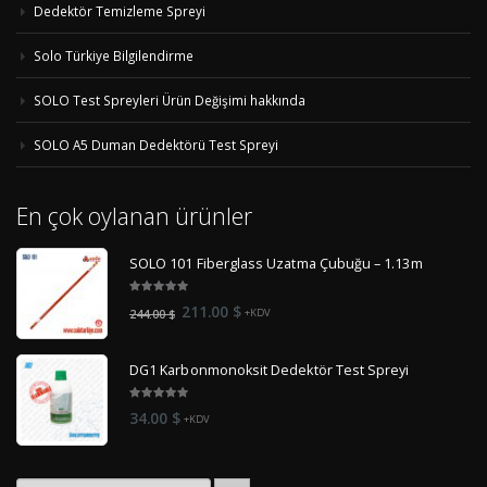
Dedektör Temizleme Spreyi
Solo Türkiye Bilgilendirme
SOLO Test Spreyleri Ürün Değişimi hakkında
SOLO A5 Duman Dedektörü Test Spreyi
En çok oylanan ürünler
SOLO 101 Fiberglass Uzatma Çubuğu – 1.13m
5.00
out
Orijinal
Şu
211.00
$
244.00
$
+KDV
of 5
fiyat:
andaki
244.00 $.
fiyat:
DG1 Karbonmonoksit Dedektör Test Spreyi
211.00 $.
5.00
out
34.00
$
+KDV
of 5