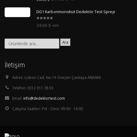
of 5
fiyat:
andaki
DG1 Karbonmonoksit Dedektör Test Spreyi
244.00 $.
fiyat:
211.00 $.
5.00
out
34.00
$
+KDV
of 5
Ara
İletişim
Adres:
Lizbon Cad. No:19 Öveçler Çankaya-ANKARA
Telefon:
0312 911 38 93
Email:
info@dedektortest.com
Çalışma Saatleri:
Pzt - Ctesi: 09:00 - 18:00