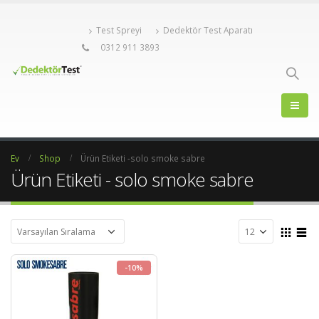
Test Spreyi
Dedektör Test Aparatı
0312 911 3893
Ev
Shop
Ürün Etiketi -
solo smoke sabre
Ürün Etiketi - solo smoke sabre
-10%