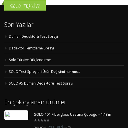
SOLO TÜRKİYE
Son Yazılar
Duman Dedektörü Test Spreyi
Dedektör Temizleme Spreyi
Solo Türkiye Bilgilendirme
SOLO Test Spreyleri Ürün Değişimi hakkında
SOLO A5 Duman Dedektörü Test Spreyi
En çok oylanan ürünler
SOLO 101 Fiberglass Uzatma Çubuğu – 1.13m
5.00
out
Orijinal
Şu
211.00
$
244.00
$
+KDV