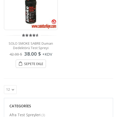
4.50
out
SOLO SMOKE SABRE Duman
of 5
Dedektörü Test Spreyi
Orijinal
Şu
38.00
$
42.00
$
+KDV
fiyat:
andaki
42.00 $.
fiyat:
SEPETE EKLE
38.00 $.
CATEGORIES
Afra Test Spreyleri
(3)