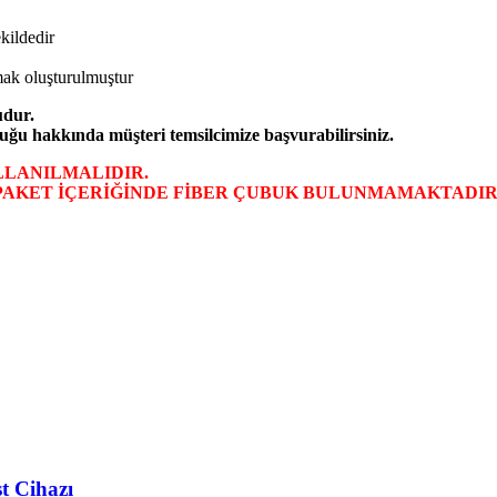
kildedir
ak oluşturulmuştur
udur.
uğu hakkında müşteri temsilcimize başvurabilirsiniz.
LLANILMALIDIR.
PAKET İÇERİĞİNDE FİBER ÇUBUK BULUNMAMAKTADIR
t Cihazı