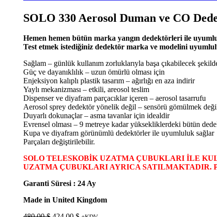
SOLO 330 Aerosol Duman ve CO Dedek
Hemen hemen bütün marka yangın dedektörleri ile uyuml
Test etmek istediğiniz dedektör marka ve modelini uyumlul
Sağlam – günlük kullanım zorluklarıyla başa çıkabilecek şekild
Güç ve dayanıklılık – uzun ömürlü olması için
Enjeksiyon kalıplı plastik tasarım – ağırlığı en aza indirir
Yaylı mekanizması – etkili, areosol teslim
Dispenser ve diyafram parçacıklar içeren – aerosol tasarrufu
Aerosol sprey dedektör yönelik değil – sensörü gömülmek deği
Duyarlı dokunaçlar – asma tavanlar için idealdir
Evrensel olması – 9 metreye kadar yüksekliklerdeki bütün dedek
Kupa ve diyafram görünümlü dedektörler ile uyumluluk sağlar
Parçaları değiştirilebilir.
SOLO TELESKOBİK UZATMA ÇUBUKLARI İLE KU
UZATMA ÇUBUKLARI AYRICA SATILMAKTADIR. 
Garanti Süresi : 24 Ay
Made in United Kingdom
Orijinal
Şu
480.00
$
424.00
$
+KDV