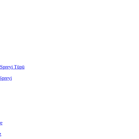
Spreyi Tüpü
preyi
re
z