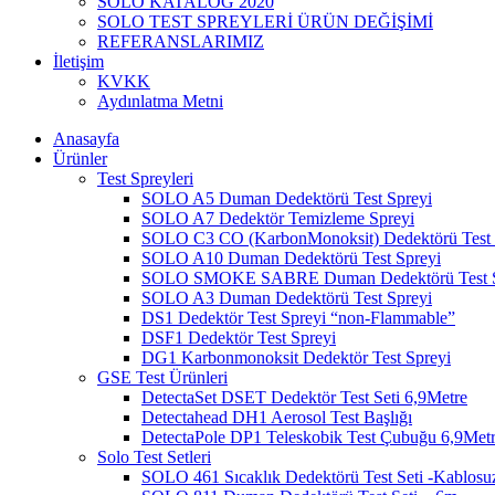
SOLO KATALOG 2020
SOLO TEST SPREYLERİ ÜRÜN DEĞİŞİMİ
REFERANSLARIMIZ
İletişim
KVKK
Aydınlatma Metni
Anasayfa
Ürünler
Test Spreyleri
SOLO A5 Duman Dedektörü Test Spreyi
SOLO A7 Dedektör Temizleme Spreyi
SOLO C3 CO (KarbonMonoksit) Dedektörü Test 
SOLO A10 Duman Dedektörü Test Spreyi
SOLO SMOKE SABRE Duman Dedektörü Test S
SOLO A3 Duman Dedektörü Test Spreyi
DS1 Dedektör Test Spreyi “non-Flammable”
DSF1 Dedektör Test Spreyi
DG1 Karbonmonoksit Dedektör Test Spreyi
GSE Test Ürünleri
DetectaSet DSET Dedektör Test Seti 6,9Metre
Detectahead DH1 Aerosol Test Başlığı
DetectaPole DP1 Teleskobik Test Çubuğu 6,9Met
Solo Test Setleri
SOLO 461 Sıcaklık Dedektörü Test Seti -Kablosu