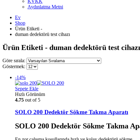
KVKK
Aydınlatma Metni
Ev
Shop
Ürün Etiketi -
duman dedektörü test cihazı
Ürün Etiketi - duman dedektörü test cihaz
Göre sırala:
Göstermek:
-14%
Sepete Ekle
Hızlı Görünüm
4.75
out of 5
SOLO 200 Dedektör Sökme Takma Aparatı
SOLO 200 Dedektör Sökme Takma Apa
En zor çalışma koşullarında hızlı ve kolay dedektörü sökme,