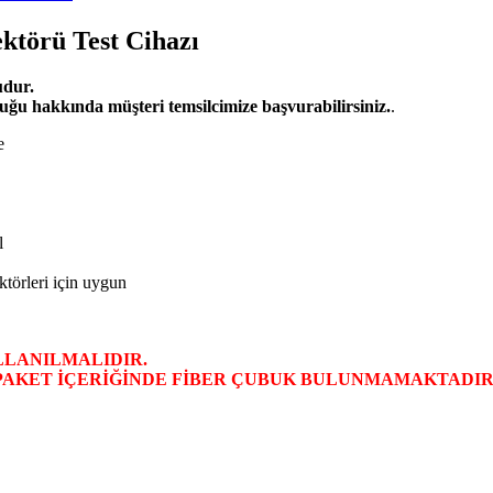
törü Test Cihazı
udur.
uğu hakkında müşteri temsilcimize başvurabilirsiniz.
.
e
l
törleri için uygun
LLANILMALIDIR.
PAKET İÇERİĞİNDE FİBER ÇUBUK BULUNMAMAKTADIR