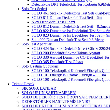
DetectaPole DP1 Teleskobik Test Çubuğu 6,9Met
Solo Test Setleri
SOLO 461 Sıcaklık Dedektörü Test Seti -Kablosu
SOLO 811 Duman Dedektörü Test Seti – 6m
Alev Dedektörü Test Cihazı
SOLO 812 Duman Dedektörü Test Seti – 8,2metr
SOLO 822 Duman ve Isı Dedektörü Test Seti – 6
SOLO 823 Duman ve Isı Dedektörü Test Seti – 9
Solo 900 Duman Dedektör Test Seti 9.3 Metre
Solo Test Aparatları
SOLO 424 Sıcaklık Dedektörü Test Cihazı 220/2
SOLO 200 Dedektör Sökme Takma Aparatı
SOLO 330 Aerosol Duman ve CO Dedektörü Test
SOLO 365 Dedektör Test Cihazı
Solo Uzatma Çubukları
SOLO 100 Teleskopik 4 Kademeli Fiberglas Çub
SOLO 101 Fiberglass Uzatma Çubuğu – 1.13m
SOLO 108 Teleskopik 2 Kademeli Fiberglas Çub
Teknik Destek
SIK SORULANLAR
SOLO ÜRÜN ŞARTNAMELERİ
SOLO DEDEKTÖR TEST ÜRÜN ŞARTNAMELERİ
DEDEKTÖRLER NASIL TEMİZLENİR?
SOLO ÜRÜNLERİ ULUSLARASI SERTİFİKALARI