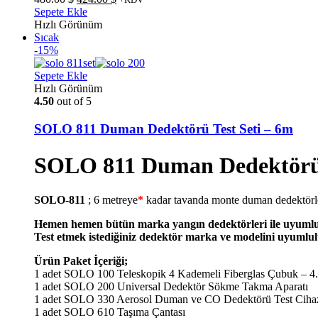
fiyat:
andaki
Sepete Ekle
480.00 $.
fiyat:
Hızlı Görünüm
424.00 $.
Sıcak
-15%
Sepete Ekle
Hızlı Görünüm
4.50
out of 5
SOLO 811 Duman Dedektörü Test Seti – 6m
SOLO 811 Duman Dedektörü 
SOLO-811
; 6 metreye
*
kadar tavanda monte duman dedektörlerin
Hemen hemen bütün marka yangın dedektörleri ile uyuml
Test etmek istediğiniz dedektör marka ve modelini uyumlul
Ürün Paket İçeriği;
1 adet SOLO 100 Teleskopik 4 Kademeli Fiberglas Çubuk – 4
1 adet SOLO 200 Universal Dedektör Sökme Takma Aparatı
1 adet SOLO 330 Aerosol Duman ve CO Dedektörü Test Ciha
1 adet SOLO 610 Taşıma Çantası