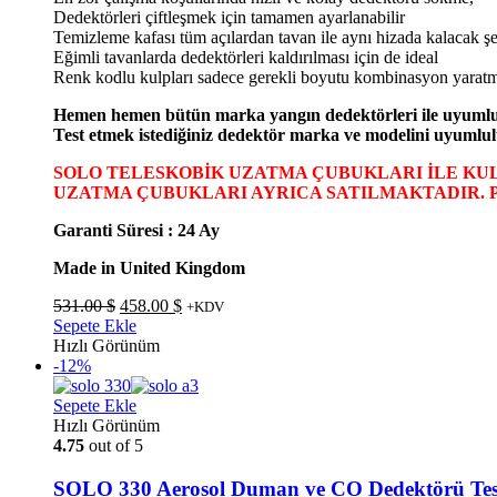
Dedektörleri çiftleşmek için tamamen ayarlanabilir
Temizleme kafası tüm açılardan tavan ile aynı hizada kalacak şe
Eğimli tavanlarda dedektörleri kaldırılması için de ideal
Renk kodlu kulpları sadece gerekli boyutu kombinasyon yaratm
Hemen hemen bütün marka yangın dedektörleri ile uyuml
Test etmek istediğiniz dedektör marka ve modelini uyumlul
SOLO TELESKOBİK UZATMA ÇUBUKLARI İLE KU
UZATMA ÇUBUKLARI AYRICA SATILMAKTADIR. 
Garanti Süresi : 24 Ay
Made in United Kingdom
Orijinal
Şu
531.00
$
458.00
$
+KDV
fiyat:
andaki
Sepete Ekle
531.00 $.
fiyat:
Hızlı Görünüm
458.00 $.
-12%
Sepete Ekle
Hızlı Görünüm
4.75
out of 5
SOLO 330 Aerosol Duman ve CO Dedektörü Tes