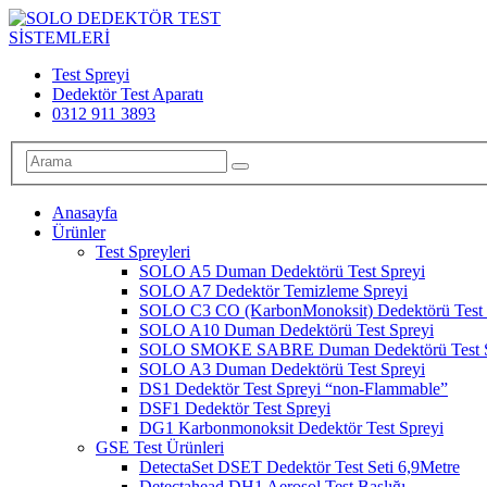
Test Spreyi
Dedektör Test Aparatı
0312 911 3893
Anasayfa
Ürünler
Test Spreyleri
SOLO A5 Duman Dedektörü Test Spreyi
SOLO A7 Dedektör Temizleme Spreyi
SOLO C3 CO (KarbonMonoksit) Dedektörü Test 
SOLO A10 Duman Dedektörü Test Spreyi
SOLO SMOKE SABRE Duman Dedektörü Test S
SOLO A3 Duman Dedektörü Test Spreyi
DS1 Dedektör Test Spreyi “non-Flammable”
DSF1 Dedektör Test Spreyi
DG1 Karbonmonoksit Dedektör Test Spreyi
GSE Test Ürünleri
DetectaSet DSET Dedektör Test Seti 6,9Metre
Detectahead DH1 Aerosol Test Başlığı