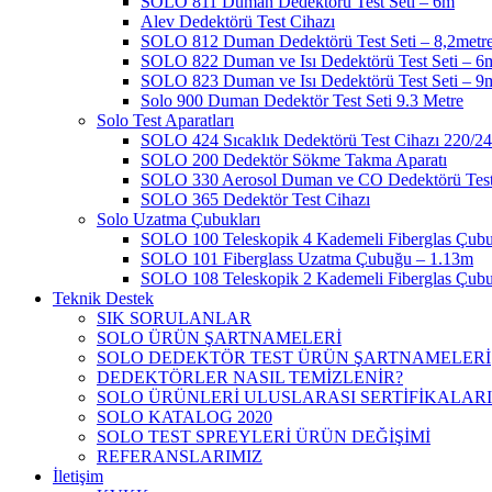
SOLO 811 Duman Dedektörü Test Seti – 6m
Alev Dedektörü Test Cihazı
SOLO 812 Duman Dedektörü Test Seti – 8,2metr
SOLO 822 Duman ve Isı Dedektörü Test Seti – 6
SOLO 823 Duman ve Isı Dedektörü Test Seti – 9
Solo 900 Duman Dedektör Test Seti 9.3 Metre
Solo Test Aparatları
SOLO 424 Sıcaklık Dedektörü Test Cihazı 220/2
SOLO 200 Dedektör Sökme Takma Aparatı
SOLO 330 Aerosol Duman ve CO Dedektörü Test
SOLO 365 Dedektör Test Cihazı
Solo Uzatma Çubukları
SOLO 100 Teleskopik 4 Kademeli Fiberglas Çub
SOLO 101 Fiberglass Uzatma Çubuğu – 1.13m
SOLO 108 Teleskopik 2 Kademeli Fiberglas Çub
Teknik Destek
SIK SORULANLAR
SOLO ÜRÜN ŞARTNAMELERİ
SOLO DEDEKTÖR TEST ÜRÜN ŞARTNAMELERİ
DEDEKTÖRLER NASIL TEMİZLENİR?
SOLO ÜRÜNLERİ ULUSLARASI SERTİFİKALARI
SOLO KATALOG 2020
SOLO TEST SPREYLERİ ÜRÜN DEĞİŞİMİ
REFERANSLARIMIZ
İletişim