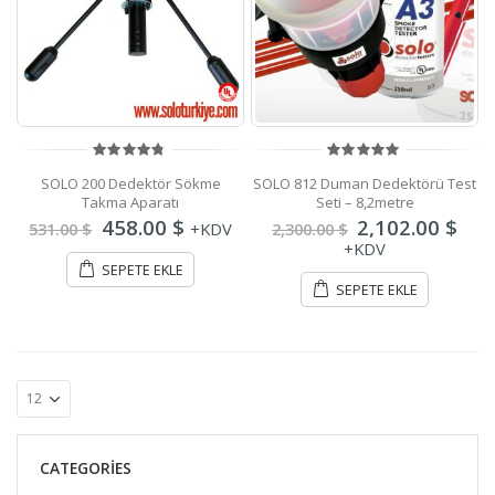
4.75
out
5.00
out
SOLO 200 Dedektör Sökme
SOLO 812 Duman Dedektörü Test
of 5
of 5
Takma Aparatı
Seti – 8,2metre
Orijinal
Şu
Orijinal
Şu
458.00
$
2,102.00
$
531.00
$
+KDV
2,300.00
$
fiyat:
andaki
fiyat:
and
+KDV
531.00 $.
fiyat:
2,300.00 $.
fiya
SEPETE EKLE
458.00 $.
2,10
SEPETE EKLE
CATEGORIES