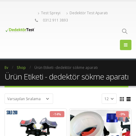
Test Spreyi
Dedektör Test Aparatı
0312 911 3893
Ev
Shop
Ürün Etiketi -
dedektör sökme aparatı
Ürün Etiketi - dedektör sökme aparatı
-14%
-9%