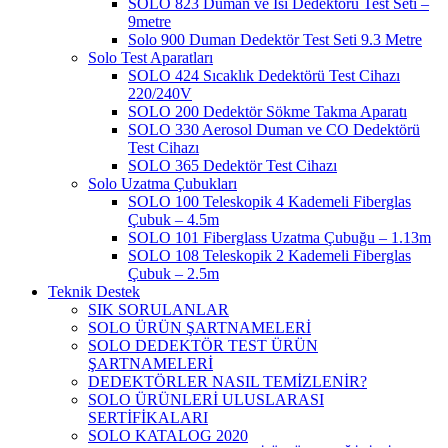
SOLO 823 Duman ve Isı Dedektörü Test Seti –
9metre
Solo 900 Duman Dedektör Test Seti 9.3 Metre
Solo Test Aparatları
SOLO 424 Sıcaklık Dedektörü Test Cihazı
220/240V
SOLO 200 Dedektör Sökme Takma Aparatı
SOLO 330 Aerosol Duman ve CO Dedektörü
Test Cihazı
SOLO 365 Dedektör Test Cihazı
Solo Uzatma Çubukları
SOLO 100 Teleskopik 4 Kademeli Fiberglas
Çubuk – 4.5m
SOLO 101 Fiberglass Uzatma Çubuğu – 1.13m
SOLO 108 Teleskopik 2 Kademeli Fiberglas
Çubuk – 2.5m
Teknik Destek
SIK SORULANLAR
SOLO ÜRÜN ŞARTNAMELERİ
SOLO DEDEKTÖR TEST ÜRÜN
ŞARTNAMELERİ
DEDEKTÖRLER NASIL TEMİZLENİR?
SOLO ÜRÜNLERİ ULUSLARASI
SERTİFİKALARI
SOLO KATALOG 2020