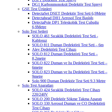
DG1 Karbonmonoksit Dedektör Test Spreyi
GSE Test Ürünleri
DetectaSet DSET Dedektör Test Seti 6,9Metre
Detectahead DH1 Aerosol Test Başlığı
DetectaPole DP1 Teleskobik Test Çubuğu
6,9Metre
Solo Test Setleri
SOLO 461 Sıcaklık Dedektörü Test Seti -
Kablosuz
SOLO 811 Duman Dedektörü Test Seti – 6m
Alev Dedektörü Test Cihazı
SOLO 812 Duman Dedektörü Test Seti –
8,2metre
SOLO 822 Duman ve Isı Dedektörü Test Seti –
6metre
SOLO 823 Duman ve Isı Dedektörü Test Seti –
9metre
Solo 900 Duman Dedektör Test Seti 9.3 Metre
Solo Test Aparatları
SOLO 424 Sıcaklık Dedektörü Test Cihazı
220/240V
SOLO 200 Dedektör Sökme Takma Aparatı
SOLO 330 Aerosol Duman ve CO Dedektörü
Test Cihazı