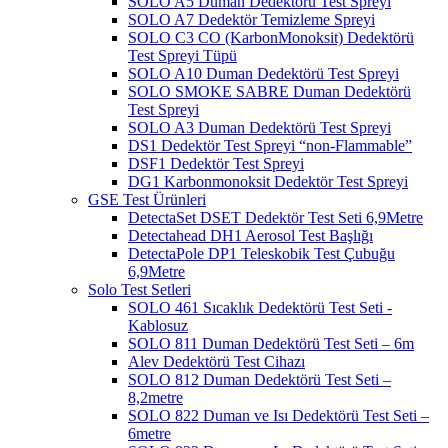
SOLO A5 Duman Dedektörü Test Spreyi
SOLO A7 Dedektör Temizleme Spreyi
SOLO C3 CO (KarbonMonoksit) Dedektörü
Test Spreyi Tüpü
SOLO A10 Duman Dedektörü Test Spreyi
SOLO SMOKE SABRE Duman Dedektörü
Test Spreyi
SOLO A3 Duman Dedektörü Test Spreyi
DS1 Dedektör Test Spreyi “non-Flammable”
DSF1 Dedektör Test Spreyi
DG1 Karbonmonoksit Dedektör Test Spreyi
GSE Test Ürünleri
DetectaSet DSET Dedektör Test Seti 6,9Metre
Detectahead DH1 Aerosol Test Başlığı
DetectaPole DP1 Teleskobik Test Çubuğu
6,9Metre
Solo Test Setleri
SOLO 461 Sıcaklık Dedektörü Test Seti -
Kablosuz
SOLO 811 Duman Dedektörü Test Seti – 6m
Alev Dedektörü Test Cihazı
SOLO 812 Duman Dedektörü Test Seti –
8,2metre
SOLO 822 Duman ve Isı Dedektörü Test Seti –
6metre