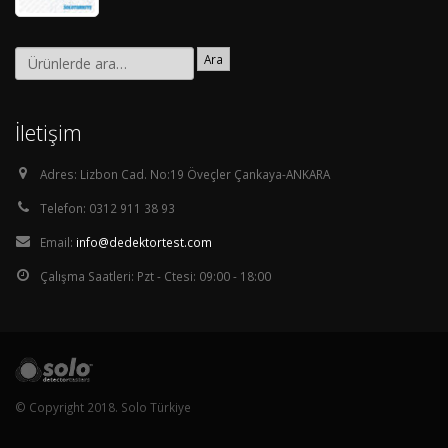
Ara
İletişim
Adres:
Lizbon Cad. No:19 Öveçler Çankaya-ANKARA
Telefon:
0312 911 38 93
Email:
info@dedektortest.com
Çalışma Saatleri:
Pzt - Ctesi: 09:00 - 18:00
© Copyright 2018. Solo Türkiye