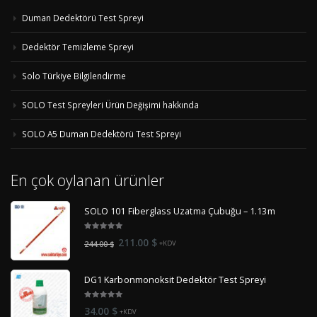
Duman Dedektörü Test Spreyi
Dedektör Temizleme Spreyi
Solo Türkiye Bilgilendirme
SOLO Test Spreyleri Ürün Değişimi hakkında
SOLO A5 Duman Dedektörü Test Spreyi
En çok oylanan ürünler
SOLO 101 Fiberglass Uzatma Çubuğu – 1.13m
5.00
out
Orijinal
Şu
211.00
$
244.00
$
+KDV
of 5
fiyat:
andaki
244.00 $.
fiyat:
DG1 Karbonmonoksit Dedektör Test Spreyi
211.00 $.
5.00
out
34.00
$
+KDV
of 5