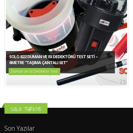
SOLO 822 DUMAN VE ISI DEDEKTÖRÜ TEST SETI –
6METRE “TAŞIMA ÇANTALI SET”
Duman ve Isı Dedektör Test
SOLO TÜRKİYE
Son Yazılar