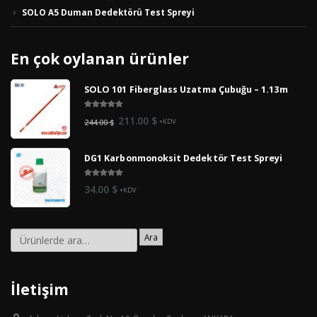
SOLO A5 Duman Dedektörü Test Spreyi
En çok oylanan ürünler
SOLO 101 Fiberglass Uzatma Çubuğu – 1.13m
5.00
out
Orijinal
Şu
211.00
$
244.00
$
+KDV
of 5
fiyat:
andaki
244.00 $.
fiyat:
DG1 Karbonmonoksit Dedektör Test Spreyi
211.00 $.
5.00
out
34.00
$
+KDV
of 5
Ara
İletişim